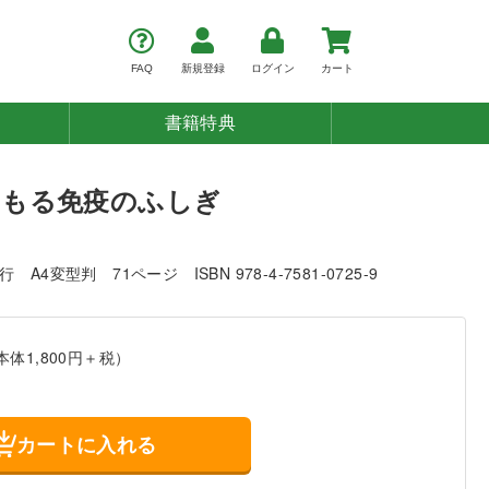
FAQ
新規登録
ログイン
カート
書籍特典
まもる免疫のふしぎ
発行
A4変型判
71ページ
ISBN 978-4-7581-0725-9
本体1,800円＋税）
カートに入れる