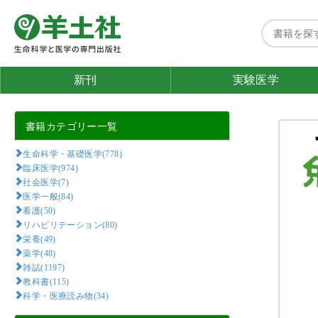
新刊
実験医学
書籍カテゴリー一覧
生命科学・基礎医学(778)
臨床医学(974)
社会医学(7)
医学一般(84)
看護(50)
リハビリテーション(80)
栄養(49)
薬学(48)
雑誌(1197)
教科書(115)
科学・医療読み物(34)