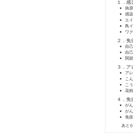
１．感
病
感
エ
鳥
ワ
２．免
自
自
関
３．ア
ア
こ
こ
花
４．免
が
が
免
あと