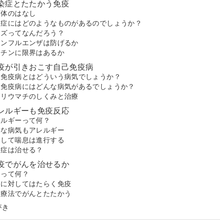
染症とたたかう免疫
原体のはなし
染症にはどのようなものがあるのでしょうか？
イズってなんだろう？
インフルエンザは防げるか
クチンに限界はあるか
疫が引きおこす自己免疫病
己免疫病とはどういう病気でしょうか？
己免疫病にはどんな病気があるでしょうか？
節リウマチのしくみと治療
レルギーも免疫反応
レルギーって何？
んな病気もアレルギー
うして喘息は進行する
粉症は治せる？
疫でがんを治せるか
んって何？
んに対してはたらく免疫
疫療法でがんとたたかう
がき