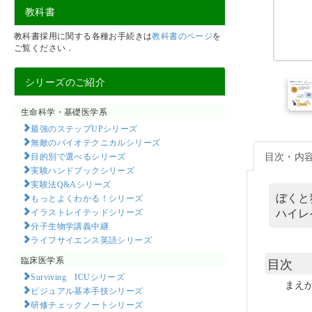
教科書
教科書採用に関する各種お手続きは
教科書のページ
を
ご覧ください．
シリーズのご紹介
生命科学・基礎医学系
最強のステップUPシリーズ
無敵のバイオテクニカルシリーズ
目次・内
目的別で選べるシリーズ
実験ハンドブックシリーズ
実験法Q&Aシリーズ
ぼくと
もっとよくわかる！シリーズ
ハイレ
イラストレイテッドシリーズ
分子生物学講義中継
ライフサイエンス英語シリーズ
臨床医学系
目次
Surviving ICUシリーズ
まえ
ビジュアル基本手技シリーズ
研修チェックノートシリーズ