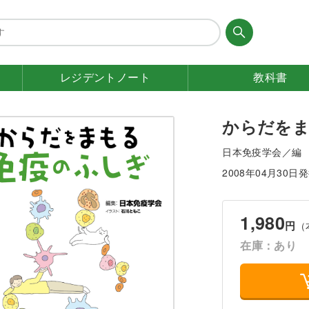
レジデント
ノート
教科書
からだを
日本免疫学会／編
2008年04月30日
1,980
円
（
在庫：あり