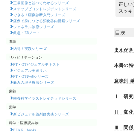
正常画像と並べてわかるシリーズ
正しい
ステップビヨンドレジデントシリーズ
スッキ
できる！画像診断入門シリーズ
症例で身につける消化器内視鏡シリーズ
ジェネラル診療シリーズ
目次
救急・ERノート
看護
納得！実践シリーズ
まえがき
リハビリテーション
本書の特
PT・OTビジュアルテキスト
ビジュアル実践リハ
PT・OT必修シリーズ
意味別 
痛みの理学療法シリーズ
栄養
Ⅰ 研究
栄養科学イラストレイテッドシリーズ
薬学
Ⅱ 変化
新ビジュアル薬剤師実務シリーズ
科学・医療読み物
Ⅲ 関係
PEAK books​