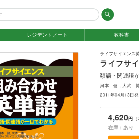
レジデント
ノート
教科書
ライフサイエンス
ライフサイ
類語・関連語
河本 健，大武 
2011年04月13日
4,620
円
（
在庫：あり