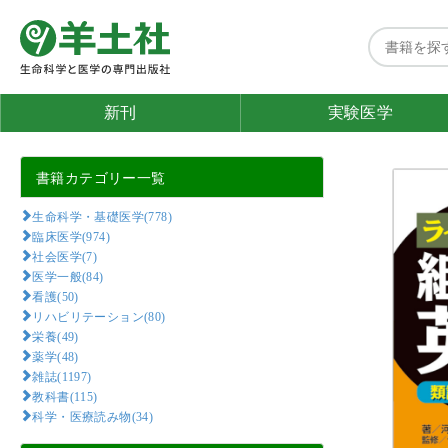
新刊
実験医学
書籍カテゴリー一覧
生命科学・基礎医学(778)
臨床医学(974)
社会医学(7)
医学一般(84)
看護(50)
リハビリテーション(80)
栄養(49)
薬学(48)
雑誌(1197)
教科書(115)
科学・医療読み物(34)