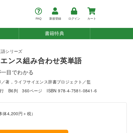
FAQ
新規登録
ログイン
カート
書籍特典
英語シリーズ
エンス組み合わせ英単語
が一目でわかる
博／著，ライフサイエンス辞書プロジェクト／監
発行
B6判
360ページ
ISBN 978-4-7581-0841-6
本体4,200円＋税）