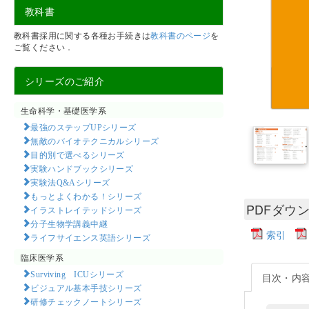
教科書
教科書採用に関する各種お手続きは
教科書のページ
を
ご覧ください．
シリーズのご紹介
生命科学・基礎医学系
最強のステップUPシリーズ
無敵のバイオテクニカルシリーズ
目的別で選べるシリーズ
実験ハンドブックシリーズ
実験法Q&Aシリーズ
もっとよくわかる！シリーズ
PDFダウ
イラストレイテッドシリーズ
分子生物学講義中継
索引
ライフサイエンス英語シリーズ
臨床医学系
Surviving ICUシリーズ
目次・内
ビジュアル基本手技シリーズ
研修チェックノートシリーズ