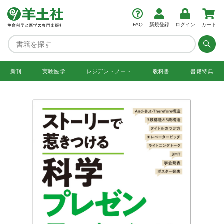
FAQ
新規登録
ログイン
カート
新刊
実験医学
レジデント
ノート
教科書
書籍特典