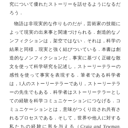
究について優れたストーリーを話せるようになるだ
ろう．
物語は非現実的な作りものだが，芸術家の技能に
よって現実の出来事と関連づけられる．創造的なノ
ンフィクションは，架空ではない．それは，科学の
結果と同様，現実と強く結びついている．本書は創
造的なノンフィクションだ．事実に基づく正確な散
文を使って科学研究を記述し，ストーリーテラーの
感性を使って事実を表現する．筆者である科学者
は，1人のストーリーテラーであり，ストーリーテラ
ーの先生でもある．科学者はストーリーテラーとし
ての経験を科学コミュニケーションにつなげる．コ
ミュニケーションとは，意味がつくり出され共有さ
れるプロセスである．そして，世界や他人に対する
私たちの経験に形を与える（
Craig and Yewman,