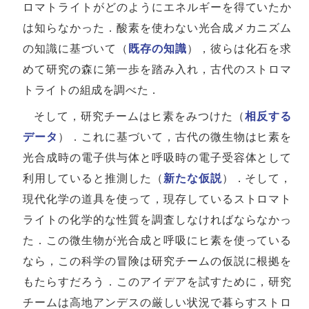
ロマトライトがどのようにエネルギーを得ていたか
は知らなかった．酸素を使わない光合成メカニズム
の知識に基づいて（
既存の知識
），彼らは化石を求
めて研究の森に第一歩を踏み入れ，古代のストロマ
トライトの組成を調べた．
そして，研究チームはヒ素をみつけた（
相反する
データ
）．これに基づいて，古代の微生物はヒ素を
光合成時の電子供与体と呼吸時の電子受容体として
利用していると推測した（
新たな仮説
）．そして，
現代化学の道具を使って，現存しているストロマト
ライトの化学的な性質を調査しなければならなかっ
た．この微生物が光合成と呼吸にヒ素を使っている
なら，この科学の冒険は研究チームの仮説に根拠を
もたらすだろう．このアイデアを試すために，研究
チームは高地アンデスの厳しい状況で暮らすストロ