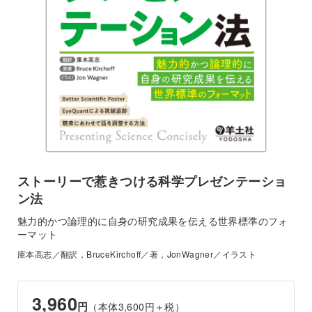
ストーリーで惹きつける科学プレゼンテーショ
ン法
魅力的かつ論理的に自身の研究成果を伝える世界標準のフォ
ーマット
庫本高志／翻訳，BruceKirchoff／著，JonWagner／イラスト
3,960
円
（本体3,600円＋税）