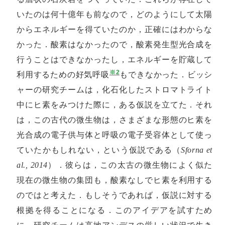
いたのは何十億年も前なので，どのようにして太陽
からエネルギーを得ていたのか，正確にはわからな
かった．酸素はなかったので，酸素発生型光合成を
行うことはできなかったし，エネルギーを貯蔵して
※2
利用するための好気呼吸
もできなかった．ビッシ
ャーの研究チームは，化石化したストロマトライト
中にヒ素をみつけた際に，ある仮説を立てた．それ
は，この古代の微生物は，さまざまな形態のヒ素を
光合成の電子供与体と呼吸の電子受容体として使っ
ていたかもしれない，という仮説である（
Sforna et
al., 2014
）．彼らは，この太古の微生物によく似た
現在の微生物の集団も，酸素なしでヒ素を利用する
のではと考えた．もしそうであれば，仮説に対する
根拠を得ることになる．このアイデアを試すため