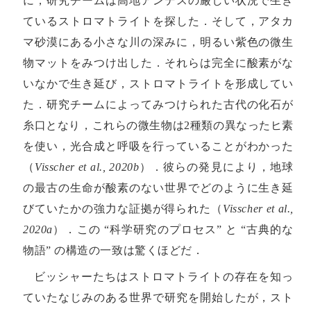
に，研究チームは高地アンデスの厳しい状況で生き
ているストロマトライトを探した．そして，アタカ
マ砂漠にある小さな川の深みに，明るい紫色の微生
物マットをみつけ出した．それらは完全に酸素がな
いなかで生き延び，ストロマトライトを形成してい
た．研究チームによってみつけられた古代の化石が
糸口となり，これらの微生物は2種類の異なったヒ素
を使い，光合成と呼吸を行っていることがわかった
（
Visscher et al., 2020b
）．彼らの発見により，地球
の最古の生命が酸素のない世界でどのように生き延
びていたかの強力な証拠が得られた（
Visscher et al.,
2020a
）．この “科学研究のプロセス” と “古典的な
物語” の構造の一致は驚くほどだ．
ビッシャーたちはストロマトライトの存在を知っ
ていたなじみのある世界で研究を開始したが，スト