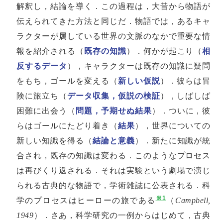
解釈し，結論を導く．この過程は，大昔から物語が
伝えられてきた方法と同じだ．物語では，あるキャ
ラクターが属している世界の文脈のなかで重要な情
報を紹介される（
既存の知識
）．何かが起こり（
相
反するデータ
），キャラクターは既存の知識に疑問
をもち，ゴールを変える（
新しい仮説
）．彼らは冒
険に旅立ち（
データ収集，仮説の検証
），しばしば
困難に出会う（
問題，予期せぬ結果
）．ついに，彼
らはゴールにたどり着き（
結果
），世界についての
新しい知識を得る（
結論と意義
）．新たに知識が統
合され，既存の知識は変わる．このようなプロセス
は再びくり返される．それは実験という劇場で演じ
られる古典的な物語で，学術雑誌に公表される．科
※1
学のプロセスはヒーローの旅である
（
Campbell,
1949
）．さあ，科学研究の一例からはじめて，古典