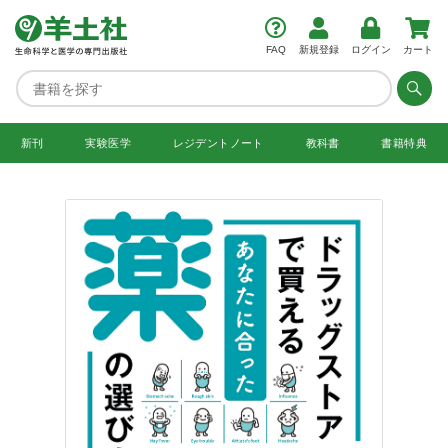
FAQ
新規登録
ログイン
カート
新刊
実験医学
レジデント
ノート
教科書
書籍特典