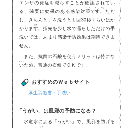
エンザの発症を減らすことが確認されてい
(７、８、11)
る、確実に効果のある感染対
策です。
ただ
し、きちんと手を洗うと１回30秒くらいはか
(12)
かりま
す
。指先を少し水で濡らしただけの手
洗いでは、あまり感染予防効果は期待できま
せん。
また、抗菌の石鹸を使うメリットは特にな
(７)
い
ため、普通の石鹸でＯＫです。
おすすめのＷｅｂサイト
厚生労働省：手洗い
「うがい」は風邪の予防になる？
水道水による「うがい」で、風邪を防げる
(13)