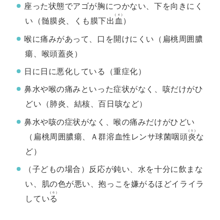
座った状態でアゴが胸につかない、下を向きにく
(４)
い（髄膜炎、くも膜下出
血
）
喉に痛みがあって、口を開けにくい（扁桃周囲膿
瘍、喉頭蓋炎）
日に日に悪化している（重症化）
鼻水や喉の痛みといった症状がなく、咳だけがひ
どい（肺炎、結核、百日咳など）
鼻水や咳の症状がなく、喉の痛みだけがひどい
(５)
（扁桃周囲膿瘍、Ａ群溶血性レンサ球菌咽頭
炎
な
ど）
（子どもの場合）反応が鈍い、水を十分に飲まな
い、肌の色が悪い、抱っこを嫌がるほどイライラ
(６)
してい
る