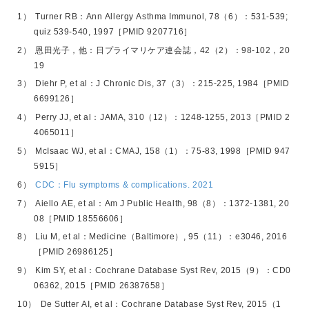
Turner RB：Ann Allergy Asthma Immunol, 78（6）：531-539;
quiz 539-540, 1997［PMID 9207716］
恩田光子，他：日プライマリケア連会誌，42（2）：98-102，20
19
Diehr P, et al：J Chronic Dis, 37（3）：215-225, 1984［PMID
6699126］
Perry JJ, et al：JAMA, 310（12）：1248-1255, 2013［PMID 2
4065011］
McIsaac WJ, et al：CMAJ, 158（1）：75-83, 1998［PMID 947
5915］
CDC：Flu symptoms & complications. 2021
Aiello AE, et al：Am J Public Health, 98（8）：1372-1381, 20
08［PMID 18556606］
Liu M, et al：Medicine（Baltimore）, 95（11）：e3046, 2016
［PMID 26986125］
Kim SY, et al：Cochrane Database Syst Rev, 2015（9）：CD0
06362, 2015［PMID 26387658］
De Sutter AI, et al：Cochrane Database Syst Rev, 2015（1