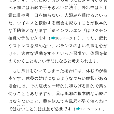
(７､８)
べる前には石鹸で手をきれいに
洗う
、外出中は不用
意に目や鼻・口を触らない、人混みを避けるといっ
た、ウイルスと接触する機会を減らすことが根本的
な予防策となります〔※インフルエンザはワクチン
接種で予防できます（
）〕。また、疲れ
168ページ
やストレスを溜めない、バランスのよい食事を心が
ける、適度な運動をするといった習慣で、体調を整
えておくこともよい予防になると考えられます。
もし風邪をひいてしまった場合には、休むのが基
本です。休養の妨げになるようなつらい症状がある
場合には、その症状を一時的に和らげる目的で薬を
使うこともありますが、薬は風邪の根本的な治療に
はならないこと、薬を飲んでも風邪が早く治るわけ
(９､10)
では
ない
ことには注意が必要です（
）。
129ページ