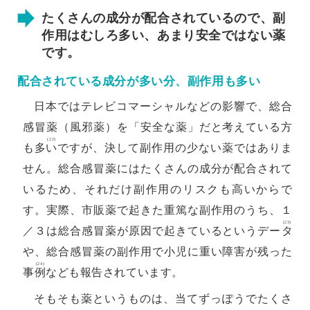
たくさんの成分が配合されているので、副
作用はむしろ多い、あまり安全ではない薬
です。
配合されている成分が多い分、副作用も多い
日本ではテレビコマーシャルなどの影響で、総合
感冒薬（風邪薬）を「安全な薬」だと考えている方
(22)
も多
い
ですが、決して副作用の少ない薬ではありま
せん。総合感冒薬にはたくさんの成分が配合されて
いるため、それだけ副作用のリスクも高いからで
す。実際、市販薬で起きた重篤な副作用のうち、１
(23)
／３は総合感冒薬が原因で起きているというデー
タ
や、総合感冒薬の副作用で小児に重い障害が残った
(24)
事
例
なども報告されています。
そもそも薬というものは、当てずっぽうでたくさ