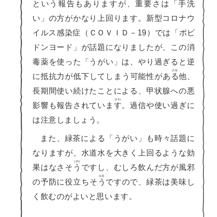
という報
告
もありますが、重要さは「手洗
い」の方がかなり上回ります。新型コロナウ
イルス感染症（ＣＯＶＩＤ－19）では「ポビ
ドンヨード」が話題になりましたが、この消
毒薬を使った「うがい」は、やり過ぎると逆
(13)
に抵抗力が低下してしまう可能性があ
る
他、
長期間使い続けたことによる、甲状腺への悪
(14)
影響も報告されていま
す
。過信や使い過ぎに
は注意しましょう。
また、緑茶による「うがい」も時々話題に
なりますが、水道水を大きく上回るような効
(15)
果はなさそ
う
ですし、むしろ飲んだ方が風邪
(16)
の予防に役立ちそ
う
ですので、緑茶は美味し
く飲むのがよいと思います。