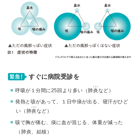
すぐに病院受診を
(３)
呼吸が１分間に25回より多い（肺
炎
など）
発熱と咳があって、１日中痰が出る、寝汗がひど
(３)
い（肺
炎
など）
咳で胸が痛む、痰に血が混じる、体重が減った
（肺炎、結核）