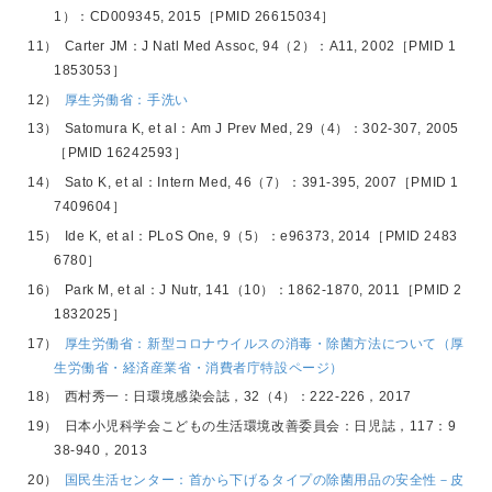
1）：CD009345, 2015［PMID 26615034］
Carter JM：J Natl Med Assoc, 94（2）：A11, 2002［PMID 1
1853053］
厚生労働省：手洗い
Satomura K, et al：Am J Prev Med, 29（4）：302-307, 2005
［PMID 16242593］
Sato K, et al：Intern Med, 46（7）：391-395, 2007［PMID 1
7409604］
Ide K, et al：PLoS One, 9（5）：e96373, 2014［PMID 2483
6780］
Park M, et al：J Nutr, 141（10）：1862-1870, 2011［PMID 2
1832025］
厚生労働省：新型コロナウイルスの消毒・除菌方法について（厚
生労働省・経済産業省・消費者庁特設ページ）
西村秀一：日環境感染会誌，32（4）：222-226，2017
日本小児科学会こどもの生活環境改善委員会：日児誌，117：9
38-940，2013
国民生活センター：首から下げるタイプの除菌用品の安全性－皮