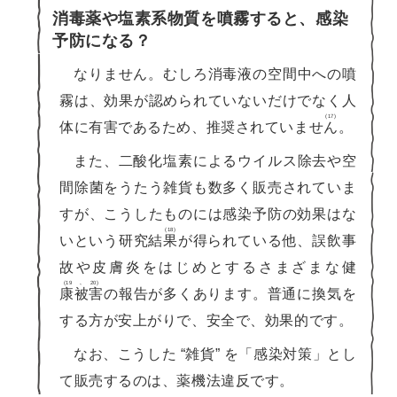
消毒薬や塩素系物質を噴霧すると、感染
予防になる？
なりません。むしろ消毒液の空間中への噴
霧は、効果が認められていないだけでなく人
(17)
体に有害であるため、推奨されていませ
ん
。
また、二酸化塩素によるウイルス除去や空
間除菌をうたう雑貨も数多く販売されていま
すが、こうしたものには感染予防の効果はな
(18)
いという研究結
果
が得られている他、誤飲事
故や皮膚炎をはじめとするさまざまな健
(19､20)
康被害
の報告が多くあります。普通に換気を
する方が安上がりで、安全で、効果的です。
なお、こうした “雑貨” を「感染対策」とし
て販売するのは、薬機法違反です。