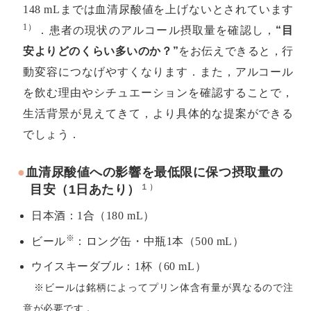
148 mLまでは血清尿酸値を上げないとされています
1）
．患者の現状のアルコール摂取量を確認し，
“目
安よりどのくらい多いのか？”
をお伝えできると，行
動変容につなげやすくなります．また，アルコール
を飲む理由やシチュエーションを確認することで，
生活背景が見えてきて，より具体的な提案ができる
でしょう．
●
血清尿酸値への影響を最低限に保つ摂取量の
１）
目安（1日あたり）
日本酒：
1合（180 mL）
※
ビール
：
ロング缶・中瓶1本（500 mL）
ウイスキーダブル：
1杯（60 mL）
※ビールは銘柄によってプリン体含有量が異なるので注
意が必要です．