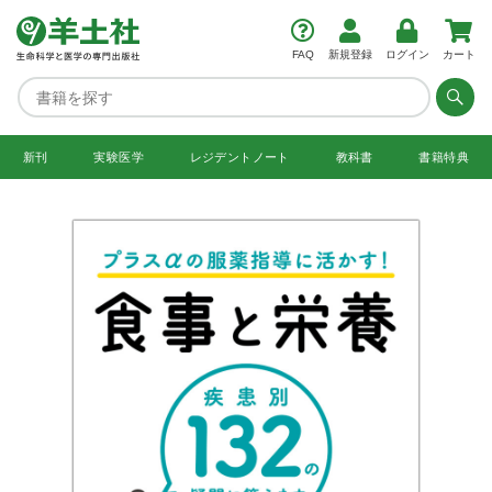
FAQ
新規登録
ログイン
カート
新刊
実験医学
レジデント
ノート
教科書
書籍特典