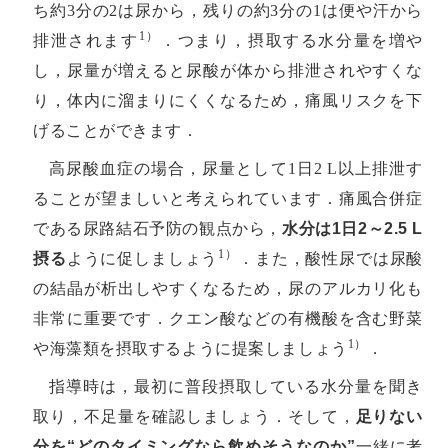
ち約3分の2は尿から，残りの約3分の1は便や汗から
1）
排泄されます
．つまり，摂取する水分量を増や
し，尿量が増えると尿酸が体から排泄されやすくな
り，体内に溜まりにくくなるため，痛風リスクを下
げることができます．
高尿酸血症の場合，尿量として1日2 L以上排泄す
ることが望ましいと考えられています．痛風合併症
である尿路結石予防の観点から，
水分は1日2～2.5 L
1）
摂る
ように促しましょう
．また，酸性尿では尿酸
の結晶が析出しやすくなるため，尿のアルカリ化も
非常に重要です．クエン酸などの有機酸を含む野菜
1）
や海藻類を摂取するように提案しましょう
．
指導時は，最初に普段摂取している水分量を聞き
取り，不足量を確認しましょう．そして，
足りない
分を“どのタイミングなら飲めそうなのか”
一緒に考