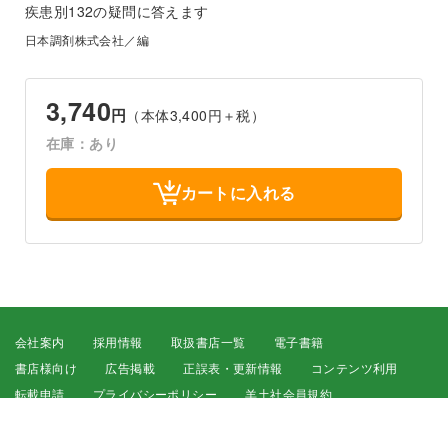
疾患別132の疑問に答えます
日本調剤株式会社／編
3,740
円
（本体3,400円＋税）
在庫：あり
カートに入れる
会社案内
採用情報
取扱書店一覧
電子書籍
書店様向け
広告掲載
正誤表・更新情報
コンテンツ利用
転載申請
プライバシーポリシー
羊土社会員規約
ウェブサイト利用規約
羊土社のSNS・メールマガジン
特定商取引法に基づく表示
FAQ
お問い合わせ
English