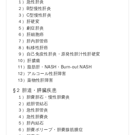
１）急性肝炎
２）B型慢性肝炎
３）C型慢性肝炎
４）肝硬変
５）劇症肝炎
６）肝細胞癌
７）肝内胆管癌
８）転移性肝癌
９）自己免疫性肝炎・原発性胆汁性肝硬変
10）肝膿瘍
11）脂肪肝・NASH・Burn-out NASH
12）アルコール性肝障害
13）薬物性肝障害
§２ 胆道・膵臓疾患
１）胆嚢胆石・慢性胆嚢炎
２）総胆管結石
３）急性胆管炎
４）急性胆嚢炎
５）肝内結石
６）胆嚢ポリープ・胆嚢腺筋腫症