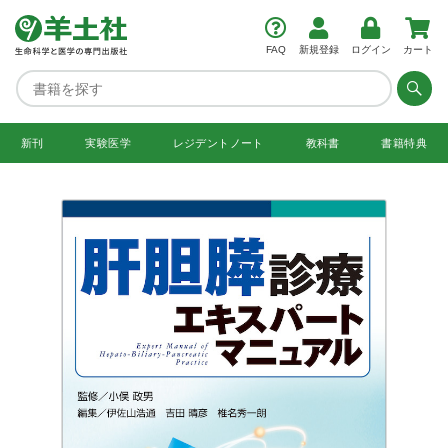
FAQ
新規登録
ログイン
カート
新刊
実験医学
レジデント
ノート
教科書
書籍特典