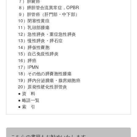
７）胆嚢癌
８）膵胆管合流異常症，OPBR
９）胆管癌（肝門部・中下部）
10）閉塞性黄疸
11）乳頭部腫瘍
12）急性膵炎・重症急性膵炎
13）慢性膵炎・膵石症
14）膵仮性嚢胞
15）自己免疫性膵炎
16）膵癌
17）IPMN
18）その他の膵嚢胞性腫瘍
19）膵内分泌腫瘍・腺房細胞癌
20）原発性硬化性胆管炎
● 資 料
● 略語一覧
● 索 引
こちらの書籍もお勧めいたします