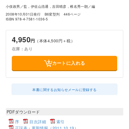
小俣政男／監，伊佐山浩通，吉田晴彦，椎名秀一朗／編
2008年10月01日発行
B6変型判
446ページ
ISBN 978-4-7581-1036-5
4,950
円
（本体4,500円＋税）
在庫：あり
カートに入れる
本書に関するお知らせメールに登録する
PDFダウンロード
序
目次詳細
索引
正誤表・更新情報（2011.10.19）