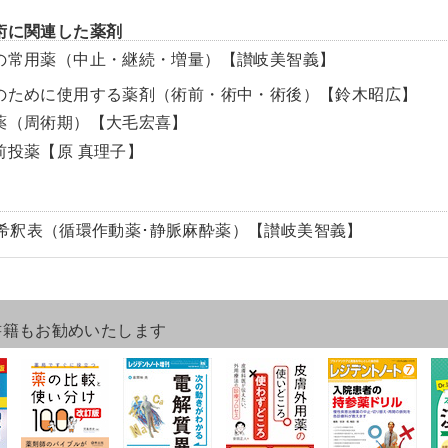
術に関連した薬剤
前の常用薬（中止・継続・増量）【讃岐美智義】
術のために使用する薬剤（術前・術中・術後）【鈴木昭広】
菌薬（周術期）【大毛宏喜】
酔前投薬【原 真理子】
希釈表（循環作動薬･静脈麻酔薬）【讃岐美智義】
書籍もお勧めいたします