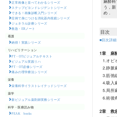
麻酔科
正常画像と並べてわかるシリーズ
う，新
ステップビヨンドレジデントシリーズ
め．
できる！画像診断入門シリーズ
症例で身につける消化器内視鏡シリーズ
ジェネラル診療シリーズ
救急・ERノート
目次
看護
■目次詳
納得！実践シリーズ
リハビリテーション
1章 麻
PT・OTビジュアルテキスト
1.オ
ビジュアル実践リハ
PT・OT必修シリーズ
2.静
痛みの理学療法シリーズ
3.筋
栄養
4.吸
栄養科学イラストレイテッドシリーズ
5.局
薬学
6.術
新ビジュアル薬剤師実務シリーズ
科学・医療読み物
2章 救
PEAK books​