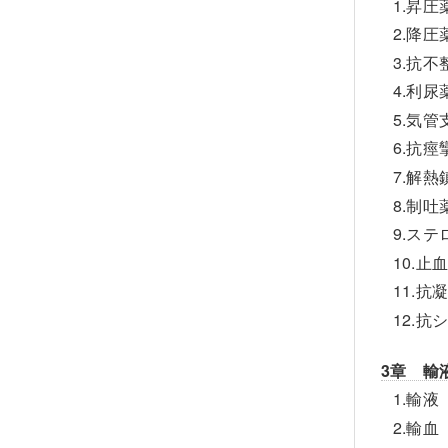
1.昇圧
2.降
3.抗
4.利
5.気
6.抗
7.解
8.制
9.ス
10.
11.
12.
3章 輸
1.輸
2.輸