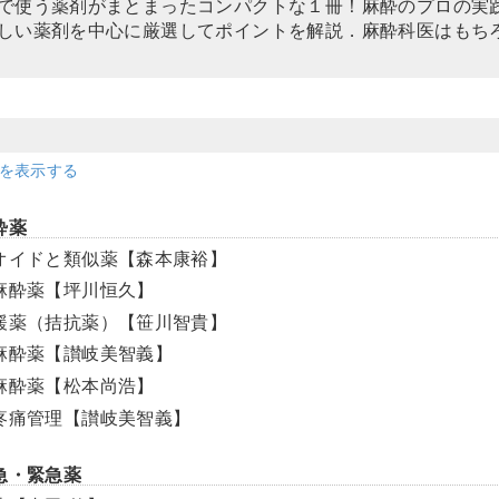
で使う薬剤がまとまったコンパクトな１冊！麻酔のプロの実
しい薬剤を中心に厳選してポイントを解説．麻酔科医はもち
細を表示する
酔薬
ピオイドと類似薬【森本康裕】
脈麻酔薬【坪川恒久】
弛緩薬（拮抗薬）【笹川智貴】
入麻酔薬【讃岐美智義】
所麻酔薬【松本尚浩】
後疼痛管理【讃岐美智義】
急・緊急薬