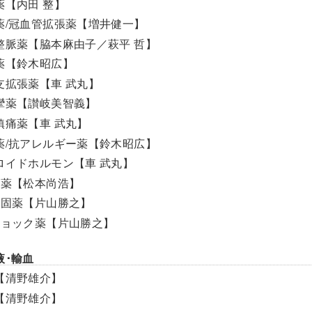
薬【内田 整】
圧薬/冠血管拡張薬【増井健一】
不整脈薬【脇本麻由子／萩平 哲】
尿薬【鈴木昭広】
管支拡張薬【車 武丸】
痙攣薬【讃岐美智義】
熱鎮痛薬【車 武丸】
吐薬/抗アレルギー薬【鈴木昭広】
テロイドホルモン【車 武丸】
止血薬【松本尚浩】
抗凝固薬【片山勝之】
抗ショック薬【片山勝之】
液･輸血
液【清野雄介】
血【清野雄介】