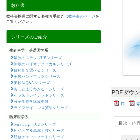
教科書
教科書採用に関する各種お手続きは
教科書のページ
を
ご覧ください．
シリーズのご紹介
生命科学・基礎医学系
最強のステップUPシリーズ
無敵のバイオテクニカルシリーズ
目的別で選べるシリーズ
実験ハンドブックシリーズ
実験法Q&Aシリーズ
もっとよくわかる！シリーズ
PDFダウ
イラストレイテッドシリーズ
分子生物学講義中継
序
ライフサイエンス英語シリーズ
臨床医学系
目次・内
Surviving ICUシリーズ
ビジュアル基本手技シリーズ
研修チェックノートシリーズ