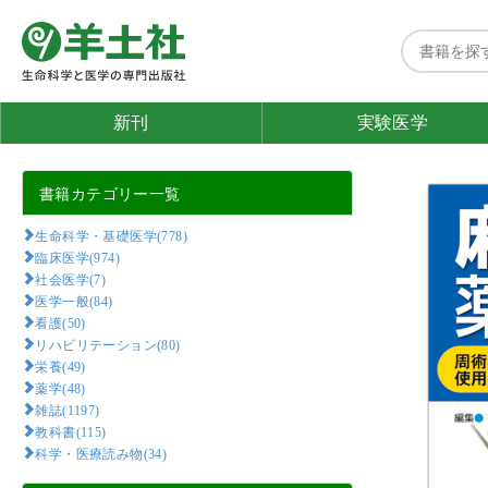
新刊
実験医学
書籍カテゴリー一覧
生命科学・基礎医学(778)
臨床医学(974)
社会医学(7)
医学一般(84)
看護(50)
リハビリテーション(80)
栄養(49)
薬学(48)
雑誌(1197)
教科書(115)
科学・医療読み物(34)