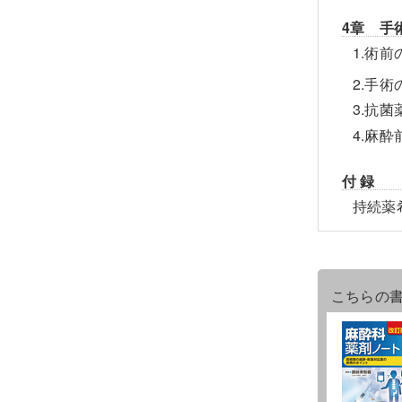
4章 手
1.術
2.手
3.抗
4.麻
付 録
持続薬
こちらの