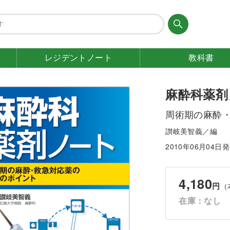
レジデント
ノート
教科書
麻酔科薬剤
周術期の麻酔
讃岐美智義／編
2010年06月04日
4,180
円
（
在庫：なし