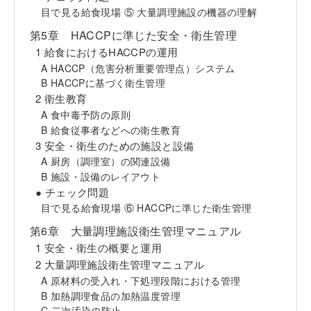
目で見る給食現場 ⑤ 大量調理施設の機器の理解
第5章 HACCPに準じた安全・衛生管理
1 給食におけるHACCPの運用
A HACCP（危害分析重要管理点）システム
B HACCPに基づく衛生管理
2 衛生教育
A 食中毒予防の原則
B 給食従事者などへの衛生教育
3 安全・衛生のための施設と設備
A 厨房（調理室）の関連設備
B 施設・設備のレイアウト
● チェック問題
目で見る給食現場 ⑥ HACCPに準じた衛生管理
第6章 大量調理施設衛生管理マニュアル
1 安全・衛生の概要と運用
2 大量調理施設衛生管理マニュアル
A 原材料の受入れ・下処理段階における管理
B 加熱調理食品の加熱温度管理
C 二次汚染の防止