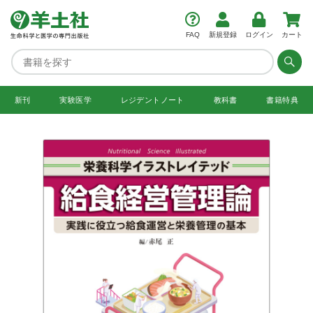
FAQ
新規登録
ログイン
カート
新刊
実験医学
レジデント
ノート
教科書
書籍特典