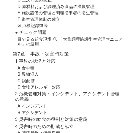
D 原材料および調理済み食品の温度管理
E 施設設備の管理と調理従事者の衛生管理
F 衛生管理体制の確立
G 点検記録簿等
● チェック問題
目で見る給食現場 ⑦ 「大量調理施設衛生管理マニュア
ル」の運用
第7章 事故・災害時対策
1 事故の状況と対応
A 食中毒
B 異物混入
C 誤配膳
D 食物アレルギー対応
2 危機管理対策：インシデント、アクシデント管理
の意義
A インシデント
B アクシデント
3 災害時の給食の役割と対策の意義
4 災害時のための貯蔵と献立
A 貯蔵品物と保管場所