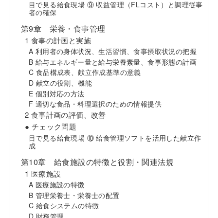
目で見る給食現場 ⑨ 収益管理（FLコスト）と調理従事
者の確保
第9章 栄養・食事管理
1 食事の計画と実施
A 利用者の身体状況、生活習慣、食事摂取状況の把握
B 給与エネルギー量と給与栄養素量、食事形態の計画
C 食品構成表、献立作成基準の意義
D 献立の役割、機能
E 個別対応の方法
F 適切な食品・料理選択のための情報提供
2 食事計画の評価、改善
● チェック問題
目で見る給食現場 ⑩ 給食管理ソフトを活用した献立作
成
第10章 給食施設の特徴と役割・関連法規
1 医療施設
A 医療施設の特徴
B 管理栄養士・栄養士の配置
C 給食システムの特徴
D 財務管理