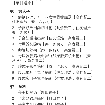
【平川昭彦】
§6 婦人科
1 解剖レクチャー〜女性骨盤臓器【髙倉賢二，
住友理浩，秦 さおり】
2 子宮頸部円錐切除術【髙倉賢二，住友理浩，
秦 さおり】
3 子宮筋腫核出術【住友理浩，髙倉賢二】
4 付属器切除術【秦 さおり，髙倉賢二】
5 卵管切除術【秦 さおり，髙倉賢二】
6 付属器腫瘍核出術（卵巣腫瘍核出術）【秦
さおり，髙倉賢二】
7 腟式子宮全摘術【秦 さおり，髙倉賢二】
8 腹式単純子宮全摘術【住友理浩，髙倉賢二】
9 腹式広汎子宮全摘術【住友理浩，髙倉賢二】
§7 産科
1 帝王切開術【針田伸子】
2 子宮頸管縫縮術【針田伸子】
3 子宮内容除去術【針田伸子】