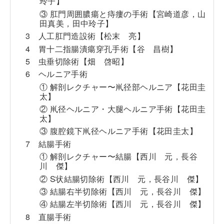
玲子】
③ 肛門周囲膿瘍と痔瘻の手術【宮崎道彦，山
田真美，田中玲子】
3 人工肛門造設術【松末 亮】
4 胃十二指腸潰瘍穿孔手術【谷 昌樹】
5 虫垂切除術【畑 啓昭】
6 ヘルニア手術
① 解剖レクチャー〜鼡径部ヘルニア【花田圭
太】
② 鼡径ヘルニア・大腿ヘルニア手術【花田圭
太】
③ 腹腔鏡下鼡径ヘルニア手術【花田圭太】
7 結腸手術
① 解剖レクチャー〜結腸【西川 元，長谷
川 傑】
② S状結腸切除術【西川 元，長谷川 傑】
③ 結腸右半切除術【西川 元，長谷川 傑】
④ 結腸左半切除術【西川 元，長谷川 傑】
8 直腸手術