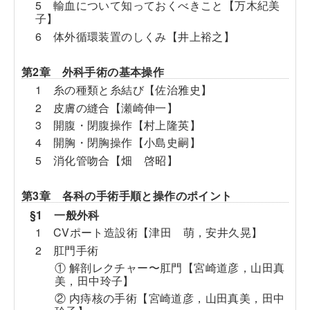
5 輸血について知っておくべきこと【万木紀美
子】
6 体外循環装置のしくみ【井上裕之】
第2章 外科手術の基本操作
1 糸の種類と糸結び【佐治雅史】
2 皮膚の縫合【瀬崎伸一】
3 開腹・閉腹操作【村上隆英】
4 開胸・閉胸操作【小島史嗣】
5 消化管吻合【畑 啓昭】
第3章 各科の手術手順と操作のポイント
§1 一般外科
1 CVポート造設術【津田 萌，安井久晃】
2 肛門手術
① 解剖レクチャー〜肛門【宮崎道彦，山田真
美，田中玲子】
② 内痔核の手術【宮崎道彦，山田真美，田中