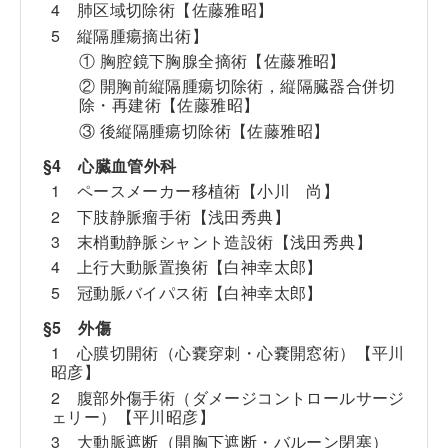
4 肺区域切除術【佐藤雅昭】
5 縦隔腫瘍摘出術】
① 胸腔鏡下胸腺全摘術【佐藤雅昭】
② 開胸前縦隔腫瘍切除術，縦隔臓器合併切
除・再建術【佐藤雅昭】
③ 後縦隔腫瘍切除術【佐藤雅昭】
§4 心臓血管外科
1 ペースメーカー移植術【小川 尚】
2 下肢静脈瘤手術【浅田秀典】
3 末梢動静脈シャント造設術【浅田秀典】
4 上行大動脈置換術【白神幸太郎】
5 冠動脈バイパス術【白神幸太郎】
§5 外傷
1 心膜切開術（心嚢穿刺・心嚢開窓術）【平川
昭彦】
2 腹部外傷手術（ダメージコントロールサージ
ェリー）【平川昭彦】
3 大動脈遮断（開胸下遮断・バルーン閉塞）