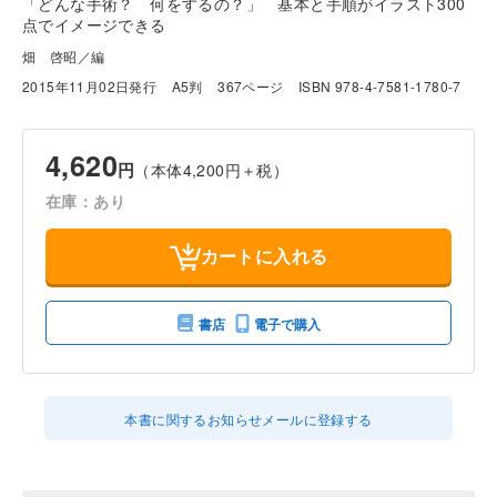
「どんな手術？ 何をするの？」 基本と手順がイラスト300
点でイメージできる
畑 啓昭／編
2015年11月02日発行
A5判
367ページ
ISBN 978-4-7581-1780-7
4,620
円
（本体4,200円＋税）
在庫：あり
カートに入れる
書店
電子で購入
本書に関するお知らせメールに登録する