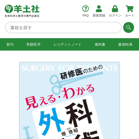
FAQ
新規登録
ログイン
カート
新刊
実験医学
レジデント
ノート
教科書
書籍特典