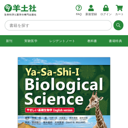
FAQ
新規登録
ログイン
カート
新刊
実験医学
レジデント
ノート
教科書
書籍特典