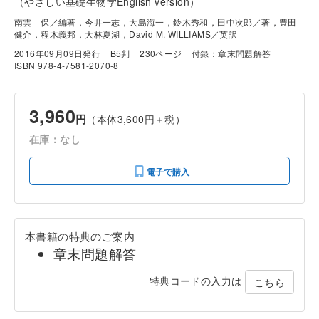
（やさしい基礎生物学English version）
南雲 保／編著，今井一志，大島海一，鈴木秀和，田中次郎／著，豊田
健介，程木義邦，大林夏湖，David M. WILLIAMS／英訳
2016年09月09日発行
B5判
230ページ
付録：章末問題解答
ISBN 978-4-7581-2070-8
3,960
円
（本体3,600円＋税）
在庫：なし
電子で購入
本書籍の特典のご案内
章末問題解答
特典コードの入力は
こちら