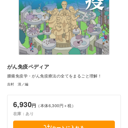
がん免疫ペディア
腫瘍免疫学・がん免疫療法の全てをまるごと理解！
吉村 清／編
6,930
円
（本体6,300円＋税）
在庫：あり
カートに入れる