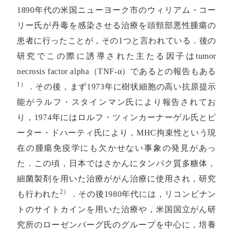
1890年代の米国ニューヨーク市のウィリアム・コー
リー氏が丹毒を感染させる治療を頭頸部悪性腫瘍の
患者に行ったことが，その1つと言われている．後の
研究でこの際に誘導された主たる因子はtumor
necrosis factor alpha（TNF-α）であるとの報告もある
1）
．その後，まず1973年に樹状細胞の高い抗原提示
能がラルフ・スタインマン氏により報告されてお
り，1974年にはロルフ・ツィンカーナーゲル氏とピ
ーター・ドハーティ氏により，MHC拘束性という現
在の腫瘍免疫学にも欠かせない事象の発見があっ
た．この頃，日本ではさかんにタンパク質多糖体，
細菌製剤を用いた治療ががん治療に使用され，研究
2）
も行われた
．その後1980年代には，リコンビナン
トのサイトカインを用いた治療や，米国国立がん研
究所のローゼンバーグ氏のグループを中心に，培養