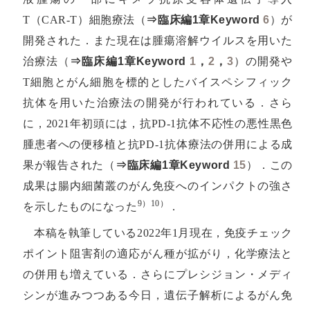
T（CAR-T）細胞療法（
⇒臨床編1章Keyword
6
）が
開発された．また現在は腫瘍溶解ウイルスを用いた
治療法（
⇒臨床編1章Keyword
1
，
2
，
3
）の開発や
T細胞とがん細胞を標的としたバイスペシフィック
抗体を用いた治療法の開発が行われている．さら
に，2021年初頭には，抗PD-1抗体不応性の悪性黒色
腫患者への便移植と抗PD-1抗体療法の併用による成
果が報告された（
⇒臨床編1章Keyword
15
）．この
成果は腸内細菌叢のがん免疫へのインパクトの強さ
9）10）
を示したものになった
．
本稿を執筆している2022年1月現在，免疫チェック
ポイント阻害剤の適応がん種が拡がり，化学療法と
の併用も増えている．さらにプレシジョン・メディ
シンが進みつつある今日，遺伝子解析によるがん免