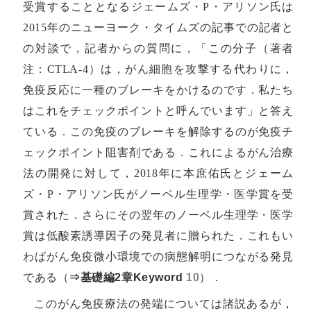
受賞することとなるジェームズ・P・アリソン氏は
2015年のニューヨーク・タイムズの記事での記者と
の対談で，記者からの質問に，「この分子（著者
注：CTLA-4）は，がん細胞を攻撃する代わりに，
免疫反応に一種のブレーキをかけるのです．私たち
はこれをチェックポイントと呼んでいます」と答え
ている．この免疫のブレーキを解除するのが免疫チ
ェックポイント阻害剤である．これによるがん治療
法の開発に対して，2018年に本庶佑氏とジェーム
ズ・P・アリソン氏がノーベル生理学・医学賞を受
賞された．さらにその翌年のノーベル生理学・医学
賞は低酸素誘導因子の発見者に贈られた．これもい
わばがん免疫微小環境での病態解明につながる発見
である（
⇒基礎編2章Keyword
10
）．
このがん免疫療法の発端については諸説あるが，