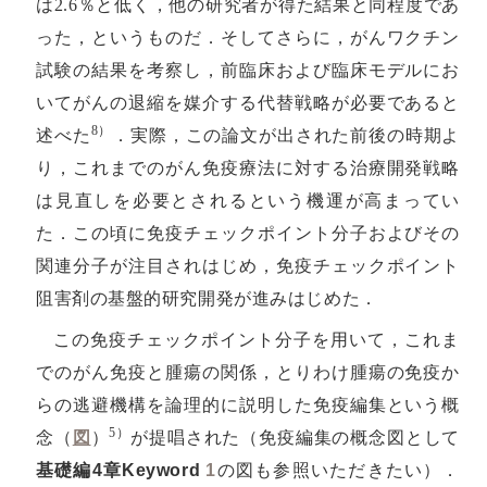
は2.6％と低く，他の研究者が得た結果と同程度であ
った，というものだ．そしてさらに，がんワクチン
試験の結果を考察し，前臨床および臨床モデルにお
いてがんの退縮を媒介する代替戦略が必要であると
8）
述べた
．実際，この論文が出された前後の時期よ
り，これまでのがん免疫療法に対する治療開発戦略
は見直しを必要とされるという機運が高まってい
た．この頃に免疫チェックポイント分子およびその
関連分子が注目されはじめ，免疫チェックポイント
阻害剤の基盤的研究開発が進みはじめた．
この免疫チェックポイント分子を用いて，これま
でのがん免疫と腫瘍の関係，とりわけ腫瘍の免疫か
らの逃避機構を論理的に説明した免疫編集という概
5）
念（
図
）
が提唱された（免疫編集の概念図として
基礎編4章Keyword
1
の図も参照いただきたい）．