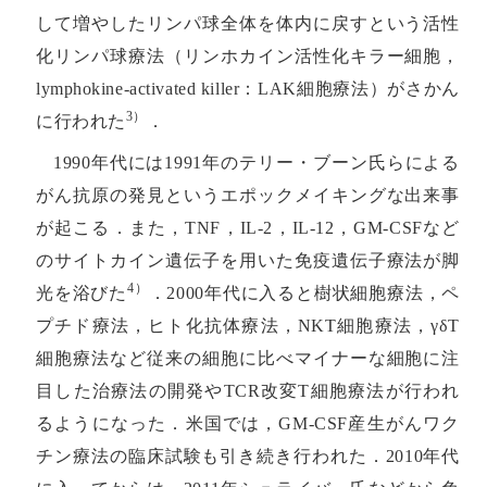
して増やしたリンパ球全体を体内に戻すという活性
化リンパ球療法（リンホカイン活性化キラー細胞，
lymphokine-activated killer：LAK細胞療法）がさかん
3）
に行われた
．
1990年代には1991年のテリー・ブーン氏らによる
がん抗原の発見というエポックメイキングな出来事
が起こる．また，TNF，IL-2，IL-12，GM-CSFなど
のサイトカイン遺伝子を用いた免疫遺伝子療法が脚
4）
光を浴びた
．2000年代に入ると樹状細胞療法，ペ
プチド療法，ヒト化抗体療法，NKT細胞療法，γδT
細胞療法など従来の細胞に比べマイナーな細胞に注
目した治療法の開発やTCR改変T細胞療法が行われ
るようになった．米国では，GM-CSF産生がんワク
チン療法の臨床試験も引き続き行われた．2010年代