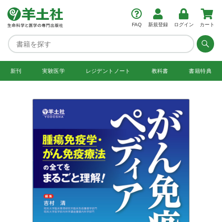
FAQ
新規登録
ログイン
カート
新刊
実験医学
レジデント
ノート
教科書
書籍特典