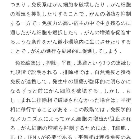
つまり，免疫系はがん細胞を破壊したり，がん細胞
の増殖を抑制したりすることで，がんの増殖を抑制
する一方で，免疫力の高い宿主の中で生き残るのに
適したがん細胞を選択したり，がんの増殖を促進す
るような条件をがん微小環境内に生じさせたりする
ことで，がんの進行を結果的に促進してしまう．
免疫編集は，排除，平衡，逃避という3つの連続し
た段階で説明される．排除相では，自然免疫と獲得
免疫が連携して，発生中の腫瘍が臨床的に明らかに
なるずっと前にがん細胞を破壊する．しかし，も
し，まれに排除相で破壊されなかった場合は，平衡
相に移行することがある．この段階では，免疫学的
なメカニズムによってがん細胞の増殖が阻止され
る．がん細胞の増殖を抑制するためには，T細胞，
IL-12，IFN-γが必要である．平衡相は獲得免疫のみ