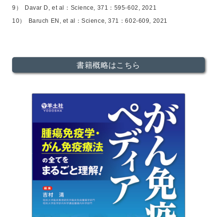
Davar D, et al：Science, 371：595-602, 2021
Baruch EN, et al：Science, 371：602-609, 2021
書籍概略はこちら