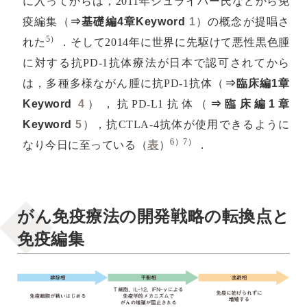
に入ってからは，2011年シュライバー氏などから免
疫編集（
⇒基礎編4章Keyword
1
）の概念が提唱さ
5）
れた
．そして2014年に世界に先駆けて悪性黒色腫
に対する抗PD-1抗体療法が日本で認可されてから
は，多種多様ながん腫に抗PD-1抗体（
⇒臨床編1章
Keyword
4
），抗PD-L1抗体（
⇒臨床編1章
Keyword
5
），抗CTLA-4抗体が使用できるように
6）7）
なり今日に至っている（
表
）
．
がん免疫療法の開発戦略の転換点と
免疫編集