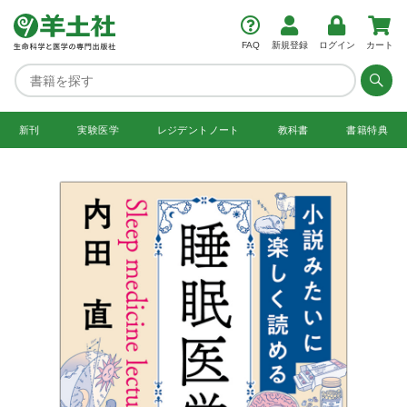
FAQ
新規登録
ログイン
カート
新刊
実験医学
レジデント
ノート
教科書
書籍特典