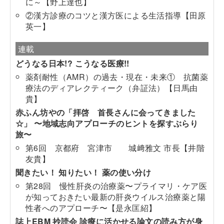
に～【野上達也】
②漢方診療のコツと漢方医による生活指導【田原
英一】
連載
どうなる日本!? こうなる医療!!
薬剤耐性（AMR）の過去・現在・未来① 抗菌薬
療法のディアレクティーク（弁証法）【日馬由
貴】
赤ふん坊やの「拝啓 首長さんに会ってきました
☆」 〜地域志向アプローチのヒントを探すぶらり
旅〜
第6回 京都府 宮津市 城﨑雅文 市長【井階
友貴】
聞きたい！ 知りたい！ 薬の使い分け
第28回 慢性肝炎の治療薬〜プライマリ・ケア医
が知っておきたい最新の肝炎ウイルス治療薬と陽
性者へのアプローチ〜【是永匡紹】
誌上EBM 抄読会 診療に活かせる論文の読み方が身