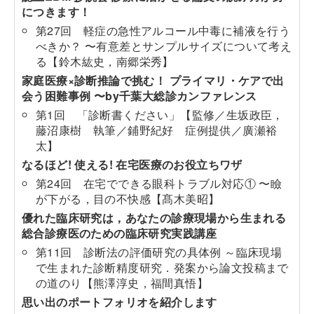
につきます！
第27回 軽症の急性アルコール中毒に補液を行う
べきか？ 〜有意差とサンプルサイズについて考え
る【鈴木紘史，南郷栄秀】
家庭医療×診断推論で挑む！ プライマリ・ケアで出
会う困難事例 〜by千葉大総診カンファレンス
第1回 「診断書ください」【監修／生坂政臣，
藤沼康樹 執筆／鋪野紀好 症例提供／廣瀬裕
太】
なるほど! 使える! 在宅医療のお役立ちワザ
第24回 在宅でできる眼科トラブル対応① 〜瞼
が下がる，目の不快感【髙木美昭】
優れた臨床研究は，あなたの診療現場から生まれる
総合診療医のための臨床研究実践講座
第11回 診断法の評価研究の具体例 ～臨床現場
で生まれた診断精度研究．発案から論文投稿まで
の道のり【熊澤淳史，福間真悟】
思い出のポートフォリオを紹介します