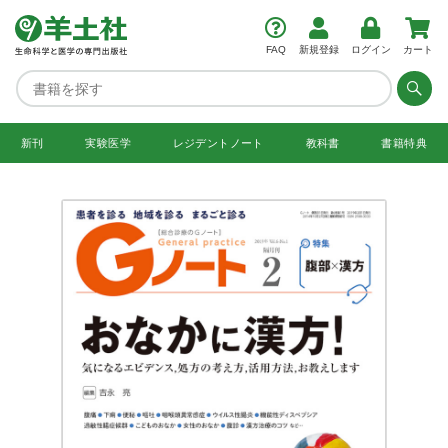
FAQ
新規登録
ログイン
カート
新刊
実験医学
レジデント
ノート
教科書
書籍特典