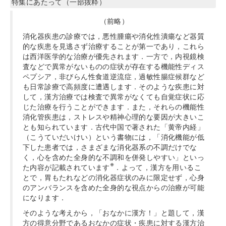
特集にあたって（一部抜粋）
（前略）
消化器疾患の診療では，悪性腫瘍や消化性潰瘍など器質
的な疾患を見逃さず治療することが第一であり，これら
は西洋医学的な治療が優先されます．一方で，内視鏡検
査などで異常がないものの症状が存在する機能性ディス
ペプシア，非びらん性食道逆流症，過敏性腸症候群など
も日常診療で高頻度に遭遇します．そのような疾患に対
して，漢方治療では検査で異常がなくても自覚症状に応
じた治療を行うことができます．また，それらの機能性
消化管疾患は，ストレスや精神心理的な要因が大きいこ
とも知られています．古代中国で著された「黄帝内経」
（こうていだいけい）という書物には，「消化機能が低
下した患者では，さまざまな消化器系の不調だけでな
く，心を含めた全身的な不調和を併発しやすい」といっ
※
た内容が記載されています
．よって，漢方を用いるこ
とで，胃もたれなどの消化器症状のみに限定せず，心身
のアンバランスを含めた全身的な視点からの治療が可能
になります．
そのような考えから，「おなかに漢方！」と題して，漢
方の得意分野であるおなかの症状・疾患に対する漢方治