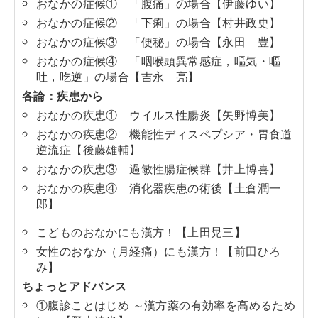
おなかの症候① 「腹痛」の場合【伊藤ゆい】
おなかの症候② 「下痢」の場合【村井政史】
おなかの症候③ 「便秘」の場合【永田 豊】
おなかの症候④ 「咽喉頭異常感症，嘔気・嘔
吐，吃逆」の場合【吉永 亮】
各論：疾患から
おなかの疾患① ウイルス性腸炎【矢野博美】
おなかの疾患② 機能性ディスペプシア・胃食道
逆流症【後藤雄輔】
おなかの疾患③ 過敏性腸症候群【井上博喜】
おなかの疾患④ 消化器疾患の術後【土倉潤一
郎】
こどものおなかにも漢方！【上田晃三】
女性のおなか（月経痛）にも漢方！【前田ひろ
み】
ちょっとアドバンス
①腹診ことはじめ ～漢方薬の有効率を高めるため