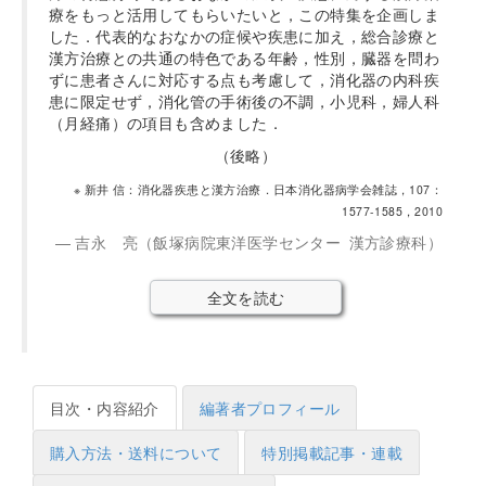
療をもっと活用してもらいたいと，この特集を企画しま
した．代表的なおなかの症候や疾患に加え，総合診療と
漢方治療との共通の特色である年齢，性別，臓器を問わ
ずに患者さんに対応する点も考慮して，消化器の内科疾
患に限定せず，消化管の手術後の不調，小児科，婦人科
（月経痛）の項目も含めました．
（後略）
※ 新井 信：消化器疾患と漢方治療．日本消化器病学会雑誌，107：
1577-1585，2010
吉永 亮（飯塚病院東洋医学センター 漢方診療科）
全文を読む
目次・内容紹介
編著者プロフィール
購入方法・送料について
特別掲載記事・連載