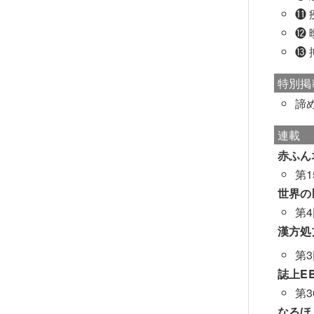
⓫
⓬
⓭
特別掲
諦
連載
赤ふん
第
世界の
第
漢方処
第
誌上E
第
なるほ