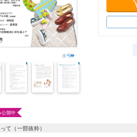
次号
み公開中
たって（一部抜粋）