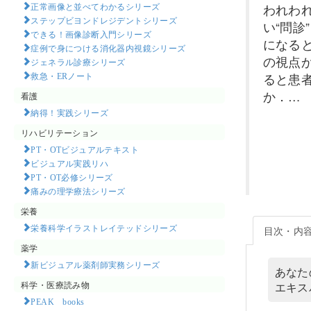
正常画像と並べてわかるシリーズ
われわ
ステップビヨンドレジデントシリーズ
い“問
できる！画像診断入門シリーズ
になる
症例で身につける消化器内視鏡シリーズ
の視点
ジェネラル診療シリーズ
救急・ERノート
ると患
か．…
看護
納得！実践シリーズ
リハビリテーション
PT・OTビジュアルテキスト
ビジュアル実践リハ
PT・OT必修シリーズ
痛みの理学療法シリーズ
栄養
栄養科学イラストレイテッドシリーズ
目次・内
薬学
新ビジュアル薬剤師実務シリーズ
あなた
科学・医療読み物
エキス
PEAK books​