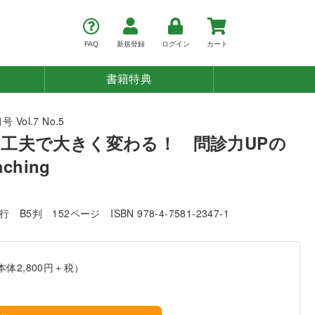
FAQ
新規登録
ログイン
カート
書籍特典
 Vol.7 No.5
工夫で大きく変わる！ 問診力UPの
aching
発行
B5判
152ページ
ISBN 978-4-7581-2347-1
本体2,800円＋税）