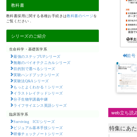
教科書
教科書採用に関する各種お手続きは
教科書のページ
を
ご覧ください．
シリーズのご紹介
生命科学・基礎医学系
前号
最強のステップUPシリーズ
無敵のバイオテクニカルシリーズ
目的別で選べるシリーズ
実験ハンドブックシリーズ
実験法Q&Aシリーズ
もっとよくわかる！シリーズ
イラストレイテッドシリーズ
分子生物学講義中継
ライフサイエンス英語シリーズ
web立ち読
臨床医学系
Surviving ICUシリーズ
特集にあ
ビジュアル基本手技シリーズ
研修チェックノートシリーズ