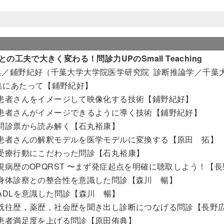
の工夫で大きく変わる！問診力UPのSmall Teaching
集／鋪野紀好（千葉大学大学院医学研究院 診断推論学／千葉
集にあたって【鋪野紀好】
 患者さんをイメージして映像化する技術【鋪野紀好】
 患者さんがイメージできるように導く技術【鋪野紀好】
 問診票から読み解く【石丸裕康】
 患者さんの解釈モデルを医学モデルに変換する【原田 拓】
 受療行動にこだわった問診【石丸裕康】
 現病歴のOPQRST 〜まず発症起点を明確に聴取しよう！【
 身体診察との整合性を意識した問診【森川 暢】
 ADLを意識した問診【森川 暢】
 既往歴，薬歴，社会歴を聞き出し診断につなげる問診【長野
 患者満足度を上げる問診【原田侑典】