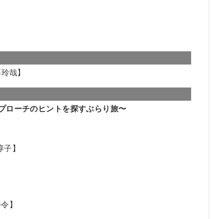
藤玲哉】
プローチのヒントを探すぶらり旅〜
淳子】
善令】