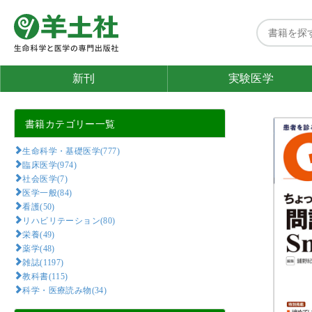
新刊
実験医学
書籍カテゴリー一覧
生命科学・基礎医学(777)
臨床医学(974)
社会医学(7)
医学一般(84)
看護(50)
リハビリテーション(80)
栄養(49)
薬学(48)
雑誌(1197)
教科書(115)
科学・医療読み物(34)