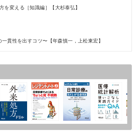
あり方を変える［知識編］【大杉泰弘】
章の一貫性を出すコツ〜【年森慎一，上松東宏】