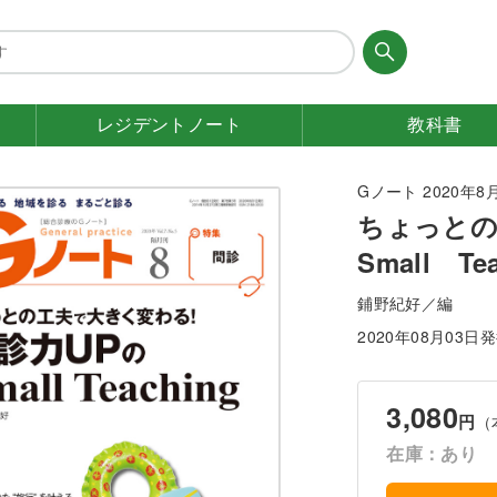
レジデント
ノート
教科書
Gノート 2020年8月号
ちょっとの
Small Te
鋪野紀好／編
2020年08月03日
3,080
円
（
在庫：あり