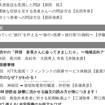
 疾患仮説を意識した問診【原田 拓】
 曖昧な症状を呈する患者さんへの問診方法【吉田常恭】
 抑うつ患者への問診方法【原田侑典】
載
めていた“旅行”を叶える〜“旅行×医療＝旅行医”の挑戦〜 【伊
坊やの「拝啓 首長さんに会ってきました☆」 〜地域志向ア
15回 香川県 高松市 大西秀人 市長【井階友貴】
医療事情
4回 ICT先進国！ フィンランドの医療サービス体験談【森屋
方のなぜ？がわかる！
さいこかりゅうこつぼれいとう
よくかんさん
3回 神経症 ➡
柴胡加竜骨牡蠣湯
，
抑肝散
【長瀬眞彦】
BM 抄読会 診療に活かせる論文の読み方が身につきます！
36回 救急外来患者に対する初期輸液は？【三浦智孝，野口
ど! 使える! 在宅医療のお役立ちワザ