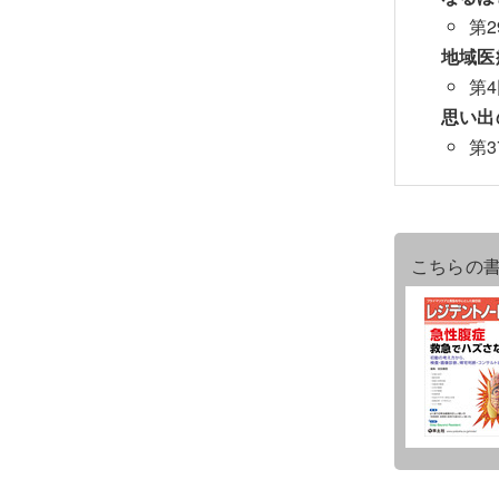
第
地域医
第
思い出
第
こちらの