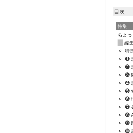
目次
特集
ちょっと
編
特
❶
❷
❸
❹
❺
❻
❼
❽
❾
❿