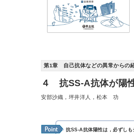
第1章 自己抗体などの異常からの
４ 抗SS-A抗体が
安部沙織，坪井洋人，松本 功
抗SS-A抗体陽性は，必ずし