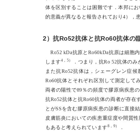
体を区別することは困難です．本邦にお
的意義が異なると報告されており4），患
2）抗Ro52抗体と抗Ro60抗体
Ro52 kDa抗原とRo60kDa抗原
4，5）
します
．つまり，抗Ro 52抗体
また抗Ro52抗体は，シェーグレン症
Ro60抗体とそれぞれ区別して測定してみる
両者の陽性で89％の頻度で膠原病疾患
抗Ro52抗体と抗Ro60抗体の両者が
とがSSを含む膠原病疾患の診断に直接結
皮膚筋炎においての疾患重症度や間質性
8，9）
もあると考えられています
．