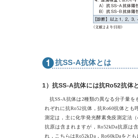
抗SS-A抗体とは
1）抗SS-A抗体には抗Ro52抗体
抗SS-A抗体は2種類の異なる分子量を
れぞれに抗Ro52抗体，抗Ro60抗体と
測定は，主に化学発光酵素免疫測定法（chemil
抗原は含まれますが，Ro52kDa抗原は含まれ
れ，こちらはRo52kDa，Ro60kDa