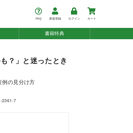
FAQ
新規登録
ログイン
カート
書籍特典
かも？」と迷ったとき
症例の見分け方
1-2361-7