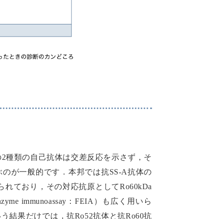
．この2種類の自己抗体は交差反応を示さず，そ
ぶのが一般的です．本邦では抗SS-A抗体の
広く用いられており，その対応抗原としてRo60kDa
e immunoassay：FEIA）も広く用いら
う結果だけでは，抗Ro52抗体と抗Ro60抗