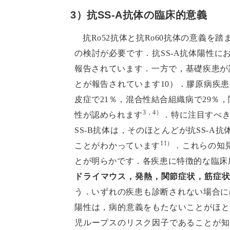
3）抗SS-A抗体の臨床的意義
抗Ro52抗体と抗Ro60抗体の意義
の検討が必要です．抗SS-A抗体陽性に
報告されています．一方で，基礎疾患が
とが報告されています10）．膠原病疾患に
皮症で21％，混合性結合組織病で29％
3，4）
性が認められます
．特に注目すべ
SS-B抗体は，そのほとんどが抗SS-A
11）
ことがわかっています
．これらの知
とが明らかです．各疾患に特徴的な臨床
ドライマウス，発熱，関節症状，筋症
う．いずれの疾患も診断されない場合には
陽性は，病的意義をもたないことがほと
児ループスのリスク因子であることが知