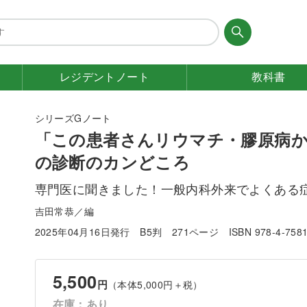
レジデント
ノート
教科書
シリーズGノート
「この患者さんリウマチ・膠原病
の診断のカンどころ
専門医に聞きました！一般内科外来でよくある
吉田常恭／編
2025年04月16日発行
B5判
271ページ
ISBN 978-4-758
5,500
円
（本体5,000円＋税）
在庫：あり