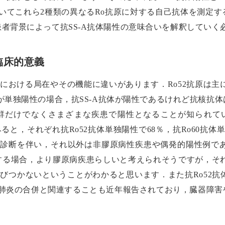
いてこれら2種類の異なるRo抗原に対する自己抗体を測定
者背景によって抗SS-A抗体陽性の意味合いを解釈していく
の臨床的意義
は細胞内における局在やその機能に違いがあります．Ro52抗原は
のみが単独陽性の場合，抗SS-A抗体が陽性であるけれど抗核
候群だけでなくさまざまな疾患で陽性となることが知られて
と，それぞれ抗Ro52抗体単独陽性で68％，抗Ro60抗体単独
の診断を伴い，それ以外は非膠原病性疾患や偶発的陽性例で
存在する場合，より膠原病疾患らしいと考えられそうですが，そ
びつかないということがわかると思います．また抗Ro52抗
肺炎の合併と関連することも近年報告されており，臓器障害