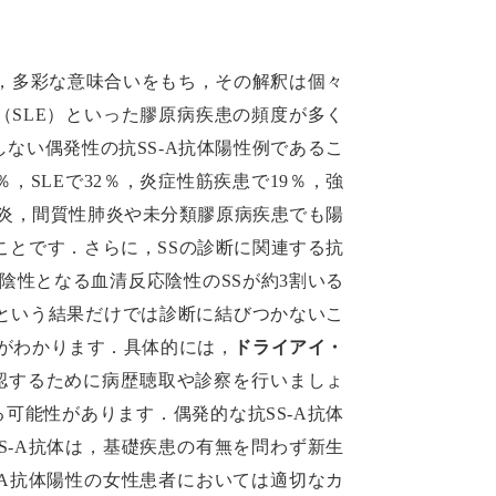
とは，多彩な意味合いをもち，その解釈は個々
（SLE）といった膠原病疾患の頻度が多く
ない偶発性の抗SS-A抗体陽性例であるこ
％，SLEで32％，炎症性筋疾患で19％，強
管炎，間質性肺炎や未分類膠原病疾患でも陽
ことです．さらに，SSの診断に関連する抗
もに陰性となる血清反応陰性のSSが約3割いる
という結果だけでは診断に結びつかないこ
がわかります．具体的には，
ドライアイ・
認するために病歴聴取や診察を行いましょ
可能性があります．偶発的な抗SS-A抗体
S-A抗体は，基礎疾患の有無を問わず新生
-A抗体陽性の女性患者においては適切なカ