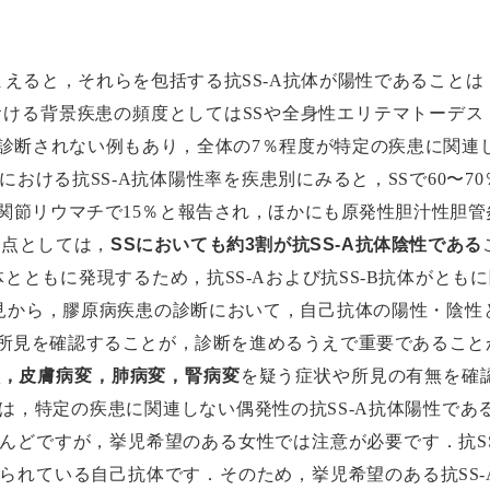
を踏まえると，それらを包括する抗SS-A抗体が陽性であるこ
おける背景疾患の頻度としてはSSや全身性エリテマトーデス
診断されない例もあり，全体の7％程度が特定の疾患に関連し
おける抗SS-A抗体陽性率を疾患別にみると，SSで60〜70
，関節リウマチで15％と報告され，ほかにも原発性胆汁性胆
き点としては，
SSにおいても約3割が抗SS-A抗体陰性である
抗体とともに発現するため，抗SS-Aおよび抗SS-B抗体がと
見から，膠原病疾患の診断において，自己抗体の陽性・陰性
所見を確認することが，診断を進めるうえで重要であること
状，皮膚病変，肺病変，腎病変
を疑う症状や所見の有無を確
，特定の疾患に関連しない偶発性の抗SS-A抗体陽性である
んどですが，挙児希望のある女性では注意が必要です．抗S
られている自己抗体です．そのため，挙児希望のある抗SS