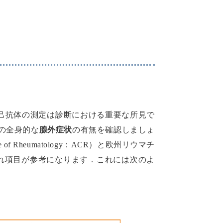
自己抗体の測定は診断における重要な所見で
の全身的な
腺外症状
の有無を確認しましょ
 Rheumatology：ACR）と欧州リウマチ
S分類基準の組み入れ項目が参考になります．これには次のよ