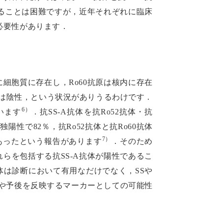
することは困難ですが，近年それぞれに臨床
必要性があります．
主に細胞質に存在し，Ro60抗原は核内に存在
抗体は陰性，という状況がありうるわけです．
6）
います
．抗SS-A抗体を抗Ro52抗体・抗
陽性で82％，抗Ro52抗体と抗Ro60抗体
7）
あったという報告があります
．そのため
れらを包括する抗SS-A抗体が陽性であるこ
体は診断において有用なだけでなく，SSや
や予後を反映するマーカーとしての可能性