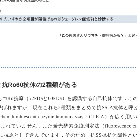
と抗Ro60抗体の2種類がある
もつRo抗原（52kDaと60kDa）を認識する自己抗体です
も呼ばれますが，現在これら2種類をまとめて抗SS-A抗体と呼
uminescent enzyme immunoassay：CLEIA）が
ていません．また蛍光酵素免疫測定法（fluorescence enzym
をともに抗原として含んでいます．そのため，抗SS-A抗体陽性とい