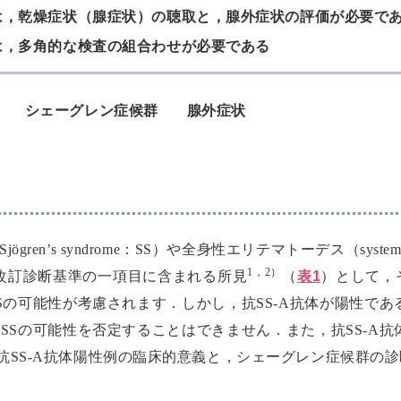
は，乾燥症状（腺症状）の聴取と，腺外症状の評価が必要で
は，多角的な検査の組合わせが必要である
シェーグレン症候群
腺外症状
en’s syndrome：SS）や全身性エリテマトーデス（systemic
1，2）
省改訂診断基準の一項目に含まれる所見
（
表1
）として，
SSの可能性が考慮されます．しかし，抗SS-A抗体が陽性で
もSSの可能性を否定することはできません．また，抗SS-A
抗SS-A抗体陽性例の臨床的意義と，シェーグレン症候群の