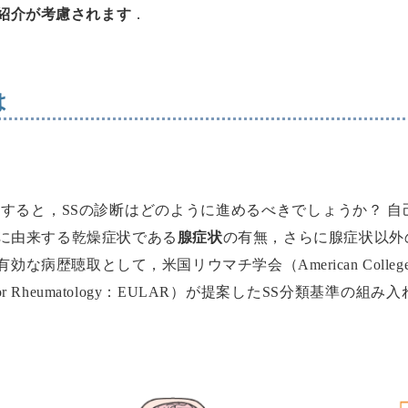
紹介が考慮されます
．
は
とすると，SSの診断はどのように進めるべきでしょうか？ 
に由来する乾燥症状である
腺症状
の有無，さらに腺症状以外
聴取として，米国リウマチ学会（American College of
sociations for Rheumatology：EULAR）が提案したS