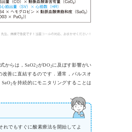
からは，SaO2
がDO
に及ぼす影響がい
2
2
の改善に直結するのです．通常，パルスオ
SaO
を持続的にモニタリングすることは
2
それでもすぐに酸素療法を開始してよ