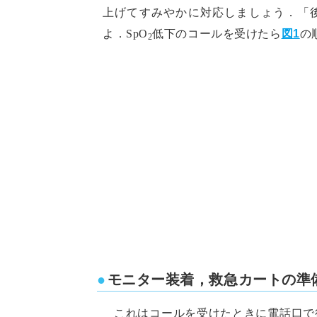
上げてすみやかに対応しましょう．「
よ．SpO
低下のコールを受けたら
図1
の
2
モニター装着，救急カートの準
これはコールを受けたときに電話口で