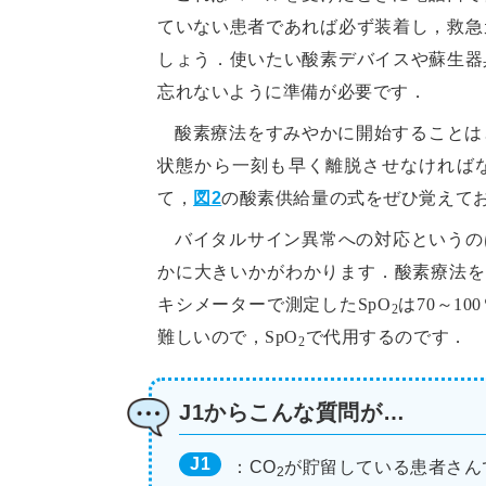
ていない患者であれば必ず装着し，救急
しょう．使いたい酸素デバイスや蘇生器
忘れないように準備が必要です．
酸素療法をすみやかに開始することは
状態から一刻も早く離脱させなければ
て，
図2
の酸素供給量の式をぜひ覚えて
バイタルサイン異常への対応というの
かに大きいかがわかります．酸素療法を
キシメーターで測定したSpO
は70～10
2
難しいので，SpO
で代用するのです．
2
J1からこんな質問が…
J1
：CO
が貯留している患者さん
2