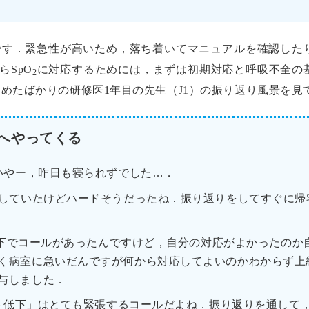
です．緊急性が高いため，落ち着いてマニュアルを確認した
SpO
に対応するためには，まずは初期対応と呼吸不全の
2
めたばかりの研修医1年目の先生（J1）の振り返り風景を見
席へやってくる
いやー，昨日も寝られずでした…．
していたけどハードそうだったね．振り返りをしてすぐに帰
下でコールがあったんですけど，自分の対応がよかったのか自
く病室に急いだんですが何から対応してよいのかわからず上
与しました．
ト低下」はとても緊張するコールだよね．振り返りを通して