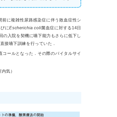
3週間前に複雑性尿路感染症に伴う敗血症性シ
らびに
Escherichia coli
菌血症に対する14日
回の入院を契機に嚥下能力もさらに低下し
る直接嚥下訓練を行っていた．
直コールとなった．その際のバイタルサイ
室内気）