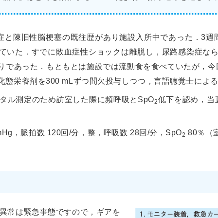
r型認知症と陳旧性脳梗塞の既往歴があり施設入所中であった．
ていた．すでに敗血症性ショックは離脱し，尿路感染症な
りであった．もともとは施設では流動食を食べていたが，今
化態栄養剤を300 mLずつ間欠投与しつつ，言語聴覚士によ
イタル測定のため訪室した際に頻呼吸とSpO
低下を認め，当
2
 mmHg，脈拍数 120回/分，整，呼吸数 28回/分，SpO
80％（
2
異常は緊急事態ですので，ギアを