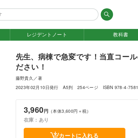
レジデント
ノート
教科書
先生、病棟で急変です！当直コー
ださい！
藤野貴久／著
2023年02月10日発行
A5判
254ページ
ISBN 978-4-758
3,960
円
（本体3,600円＋税）
在庫：あり
カートに入れる