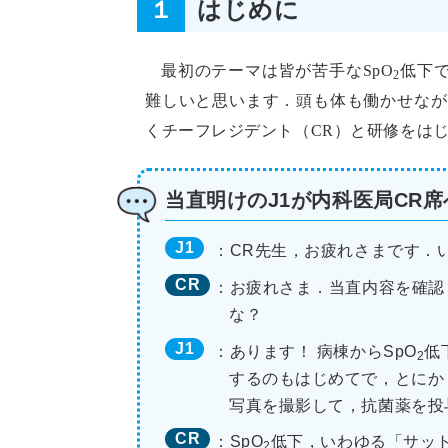
１
はじめに
最初のテーマは皆が苦手なSpO
低下
2
難しいと思います．頭も体も働かせながら
くチーフレジデント（CR）と研修をはじ
当直明けのJ1が内科医局CR
J1
：CR先生，お疲れさまです．
CR
：お疲れさま．当直内容を確認
な？
J1
：あります！ 病棟からSpO
低
2
するのもはじめてで，とにか
写真を撮影して，抗菌薬を投
CR
：SpO
低下，いわゆる「サッ
2