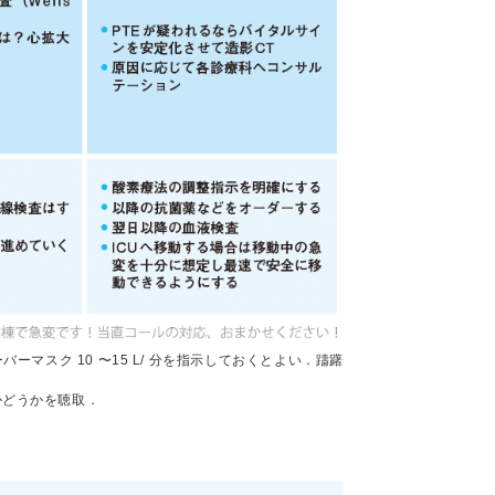
スク 10 〜15 L/ 分を指示しておくとよい．躊躇
かどうかを聴取．