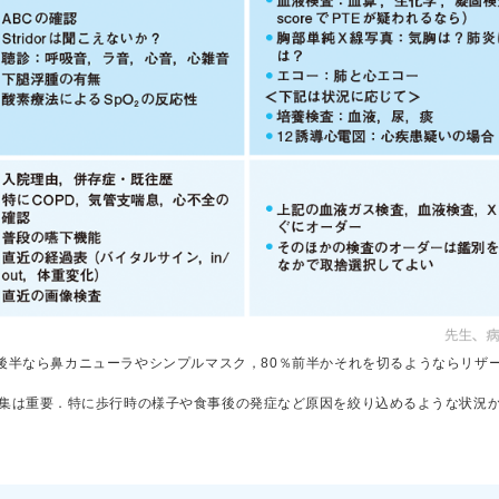
半なら鼻カニューラやシンプルマスク，80％前半かそれを切るようならリザーバーマ
収集は重要．特に歩行時の様子や食事後の発症など原因を絞り込めるような状況