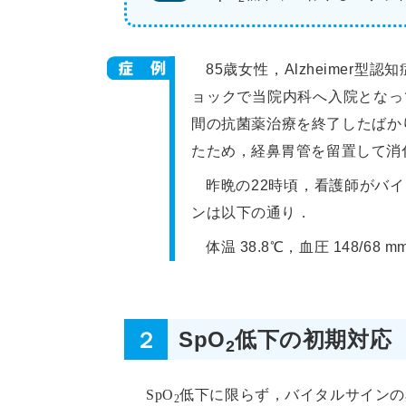
85歳女性，Alzheime
ョックで当院内科へ入院となっ
間の抗菌薬治療を終了したばか
たため，経鼻胃管を留置して消
昨晩の22時頃，看護師がバ
ンは以下の通り．
体温 38.8℃，血圧 148/68
２
SpO
低下の初期対応
2
SpO
低下に限らず，バイタルサインの
2