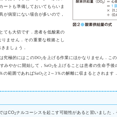
カートも準備しておいてもらいま
具が病室にない場合が多いので，
とても大切です．患者を低酸素の
なりません．その重要な根拠とし
おきましょう．
は究極的にはこのDO
を上げる作業にほかなりません．この式
2
すみやかに開始して，SaO
を上げることは患者の生命予後
2
0％の範囲であればSaO
と2～3％の解離に収まるとされます．
2
ではCO
ナルコーシスを起こす可能性があると習いました．
2