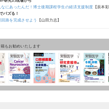
ion-研究の現場から
んなにあったんだ！博士後期課程学生の経済支援制度
【辰本
でパズる！
経回路を完成させよう
【山田力志】
書籍もお勧めいたします