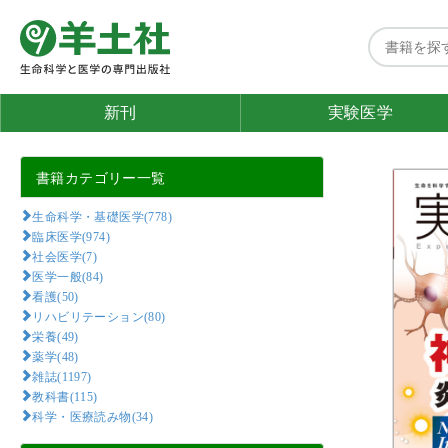
新刊
実験医学
書籍カテゴリー一覧
生命科学・基礎医学(778)
臨床医学(974)
社会医学(7)
医学一般(84)
看護(50)
リハビリテーション(80)
栄養(49)
薬学(48)
雑誌(1197)
教科書(115)
科学・医療読み物(34)