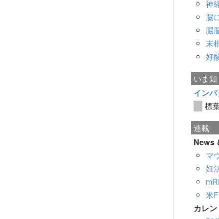
神
脳
腸
末
好
いま知
インパ
標
連載
News &
マ
妊
m
米
カレン