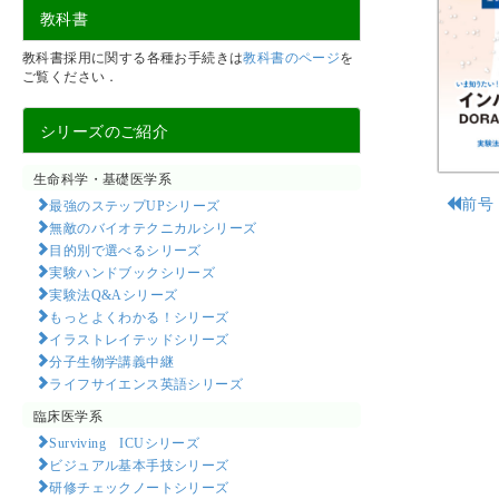
教科書
教科書採用に関する各種お手続きは
教科書のページ
を
ご覧ください．
シリーズのご紹介
生命科学・基礎医学系
前号
最強のステップUPシリーズ
無敵のバイオテクニカルシリーズ
目的別で選べるシリーズ
実験ハンドブックシリーズ
実験法Q&Aシリーズ
もっとよくわかる！シリーズ
イラストレイテッドシリーズ
分子生物学講義中継
ライフサイエンス英語シリーズ
臨床医学系
Surviving ICUシリーズ
ビジュアル基本手技シリーズ
研修チェックノートシリーズ