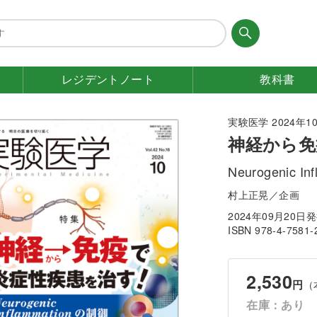
レジデント
ノート
教科書
実験医学 2024年10月
神経から免
Neurogenic I
村上正晃／企画
2024年09月20日
ISBN 978-4-7581-
2,530
円
（
在庫：あり