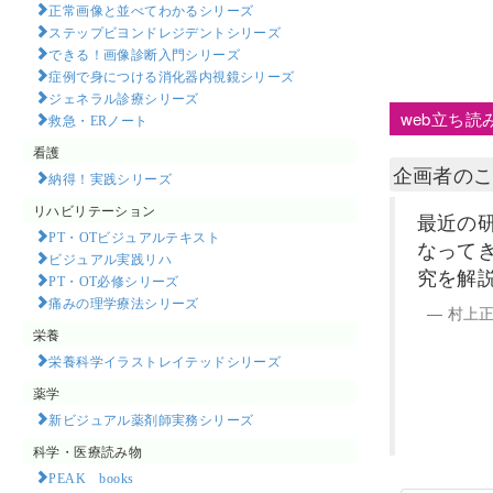
正常画像と並べてわかるシリーズ
ステップビヨンドレジデントシリーズ
できる！画像診断入門シリーズ
症例で身につける消化器内視鏡シリーズ
ジェネラル診療シリーズ
web立ち読
救急・ERノート
看護
企画者の
納得！実践シリーズ
リハビリテーション
最近の
PT・OTビジュアルテキスト
なってき
ビジュアル実践リハ
究を解
PT・OT必修シリーズ
痛みの理学療法シリーズ
村上
栄養
栄養科学イラストレイテッドシリーズ
薬学
新ビジュアル薬剤師実務シリーズ
科学・医療読み物
PEAK books​