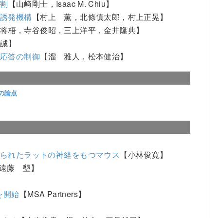
役割
【山﨑剛士，Isaac M. Chiu】
の誘発機構
【村上 薫，北條慎太郎，村上正晃】
永将梧，寺谷俊昭，三上洋平，金井隆典】
 誠】
疫応答の制御
【溜 雅人，松本健治】
の論点
くられたラットの神経をもつマウス
【小林俊寛】
遠藤 墾】
】
を開始
【MSA Partners】