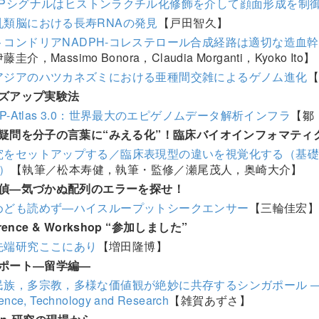
MPシグナルはヒストンラクチル化修飾を介して顔面形成を制
乳類脳における長寿RNAの発見
【戸田智久】
トコンドリアNADPH-コレステロール合成経路は適切な造血
藤圭介，Massimo Bonora，Claudia Morganti，Kyoko Ito】
アジアのハツカネズミにおける亜種間交雑によるゲノム進化
ズアップ実験法
IP-Atlas 3.0：世界最大のエピゲノムデータ解析インフラ
【鄒
疑問を分子の言葉に“みえる化”！臨床バイオインフォマティ
究をセットアップする／臨床表現型の違いを視覚化する（基礎
2）
【執筆／松本寿健，執筆・監修／瀬尾茂人，奥崎大介】
偵―気づかぬ配列のエラーを探せ！
めども読めず―ハイスループットシークエンサー
【三輪佳宏
erence & Workshop “参加しました”
先端研究ここにあり
【増田隆博】
ポート―留学編―
族，多宗教，多様な価値観が絶妙に共存するシンガポール ―Institute of Mo
ence, Technology and Research
【雑賀あずさ】