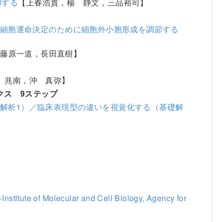
御する
【上春浩貴，楊 静文，三品裕司】
幹細胞運命決定のために細胞外小胞形成を調節する
【藤原一道，長田直樹】
 兆南，沖 真弥】
クス 9ステップ
解析1）／臨床表現型の違いを視覚化する（基礎解
】
lecular and Cell Biology, Agency for