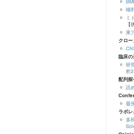
B
哺
ミ
【伊
東
クロー
Ch
臨床の
研
析
配列探
読
Conf
最
ラボレ
多民
Sci