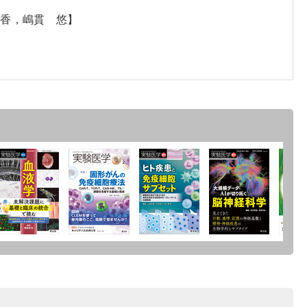
彩香，嶋貫 悠】