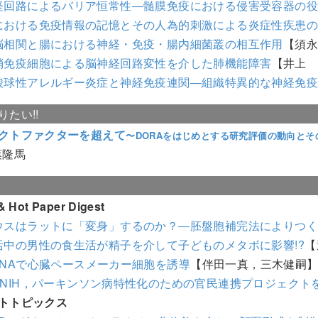
経回路によるバリア恒常性―髄膜免疫における侵害受容器の
における免疫情報の記憶とその人為的刺激による炎症性疾患
脳相関と腸における神経・免疫・腸内細菌叢の相互作用
【須
梢免疫細胞による脳神経回路変性を介した肺機能障害
【井上
酸球性アレルギー炎症と神経免疫連関―組織特異的な神経免
りたい!!
クトファクターを超えて
〜DORAをはじめとする研究評価の動向とそ
葉隆馬
 Hot Paper Digest
ウスはラットに「変身」するのか？―胚盤胞補完法によりつ
活中の男性の食生活が精子を介して子どものメタボに影響!?
【
RNAで心臓ペースメーカー細胞を誘導
【伴田一真，三木健嗣
FNIH，パーキンソン病特性化のための官民連携プロジェクト
トトピックス