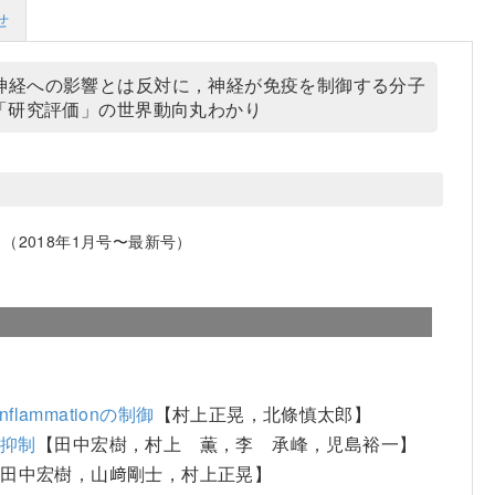
せ
神経への影響とは反対に，神経が免疫を制御する分子
「研究評価」の世界動向丸わかり
2018年1月号〜最新号）
lammationの制御
【村上正晃，北條慎太郎】
の抑制
【田中宏樹，村上 薫，李 承峰，児島裕一】
，田中宏樹，山﨑剛士，村上正晃】