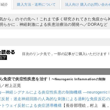
容紹介
購入方法・送料について
法人向け 購入のお問い合わ
気から」のその先へ！これまで多く研究されてきた免疫から
明らかに．神経刺激による疾患治療法の開発へ／DORAなど
目次のリンク先で，一部の記事がご購入いただけます！（
ら免疫で炎症性疾患を治す！
〜Neurogenic Inflammationの制御
画／村上正晃
―神経シグナルによる炎症性疾患の制御機構 ―neurogenic inf
症反射：迷走神経回路の人為的な刺激による過剰な免疫反応
ートウェイ反射による炎症誘導機構
【長谷部理絵，村上 薫