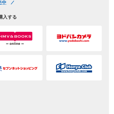
売中
購入する