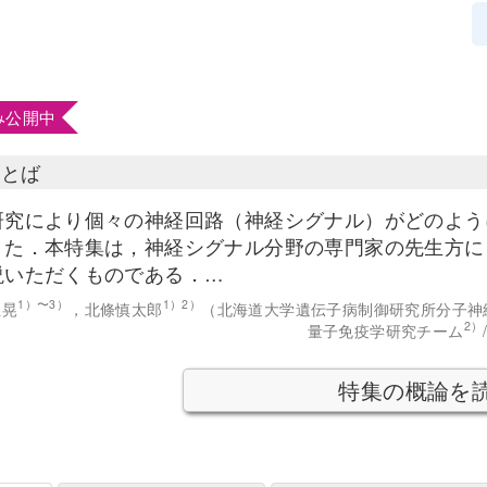
み公開中
ことば
研究により個々の神経回路（神経シグナル）がどのよう
た．本特集は，神経シグナル分野の専門家の先生方に「neuro
説いただくものである．…
1）〜3）
1）2）
正晃
，北條慎太郎
（北海道大学遺伝子病制御研究所分子神
2）
量子免疫学研究チーム
特集の概論を