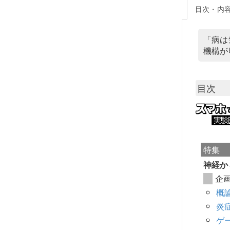
目次・内
「病は
機構が
目次
特集
神経か
企
概論
炎
ゲ