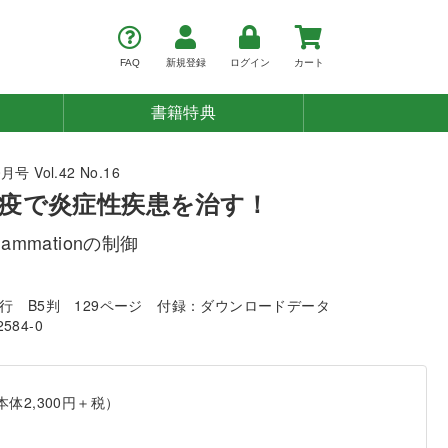
FAQ
新規登録
ログイン
カート
書籍特典
号 Vol.42 No.16
疫で炎症性疾患を治す！
nflammationの制御
発行
B5判
129ページ
付録：ダウンロードデータ
2584-0
本体2,300円＋税）