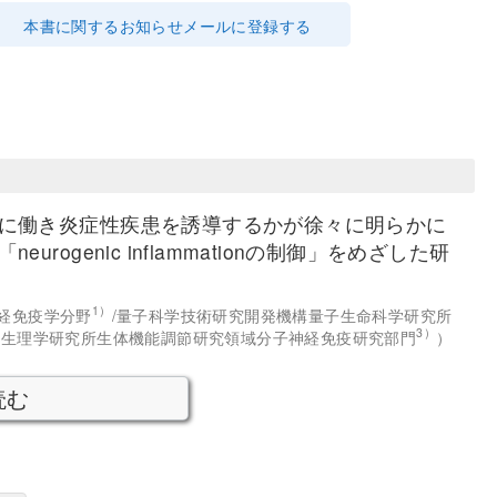
本書に関するお知らせメールに登録する
に働き炎症性疾患を誘導するかが徐々に明らかに
genic inflammationの制御」をめざした研
1）
経免疫学分野
/量子科学技術研究開発機構量子生命科学研究所
3）
/生理学研究所生体機能調節研究領域分子神経免疫研究部門
）
読む