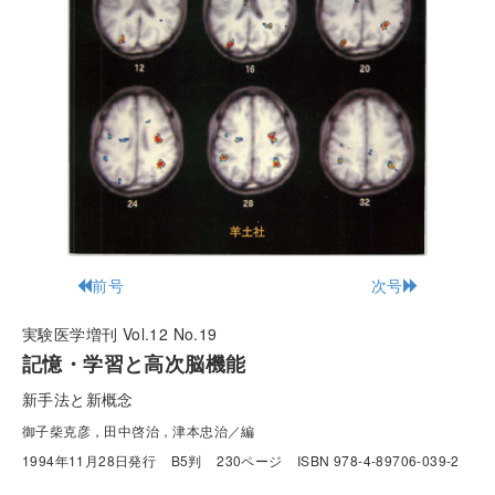
前号
次号
実験医学増刊 Vol.12 No.19
記憶・学習と高次脳機能
新手法と新概念
御子柴克彦，田中啓治，津本忠治／編
1994年11月28日発行
B5判
230ページ
ISBN 978-4-89706-039-2