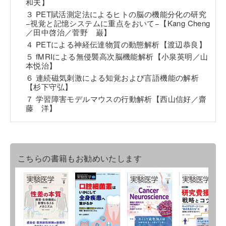
和夫】
３ PET賦活測定法によるヒトの脳の機能分化の研究
−視覚と記憶システムに重点をおいて−【Kang Cheng
／田中啓治／菅野 巌】
４ PETによる神経伝達物質の動態解析【渡辺恭良】
５ fMRIによる無侵襲高次脳機能解析【小泉英明／山
本悦治】
６ 連続磁気刺激による知覚および言語機能の解析
【杉下守弘】
７ 学習障害モデルマウスの行動解析【西山信好／齋
藤 洋】
こちらの書籍もお勧めいたします