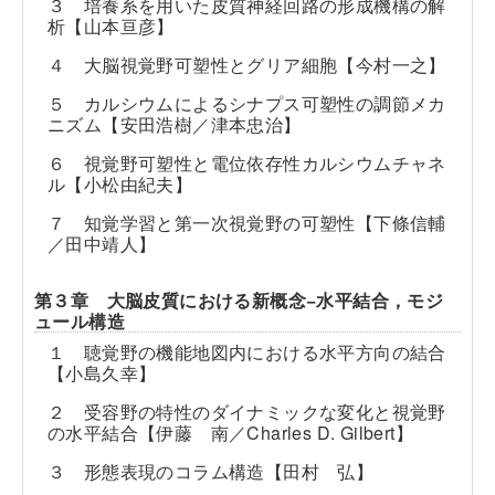
３ 培養系を用いた皮質神経回路の形成機構の解
析【山本亘彦】
４ 大脳視覚野可塑性とグリア細胞【今村一之】
５ カルシウムによるシナプス可塑性の調節メカ
ニズム【安田浩樹／津本忠治】
６ 視覚野可塑性と電位依存性カルシウムチャネ
ル【小松由紀夫】
７ 知覚学習と第一次視覚野の可塑性【下條信輔
／田中靖人】
第３章 大脳皮質における新概念−水平結合，モジ
ュール構造
１ 聴覚野の機能地図内における水平方向の結合
【小島久幸】
２ 受容野の特性のダイナミックな変化と視覚野
の水平結合【伊藤 南／Charles D. Gilbert】
３ 形態表現のコラム構造【田村 弘】