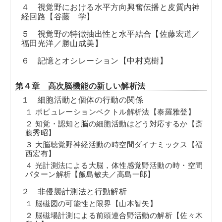
４ 視覚野における水平方向興奮伝播と皮質内神
経回路【谷藤 学】
５ 視覚野の特徴抽出性と水平結合【佐藤宏道／
福田光洋／勝山成美】
６ 記憶とオシレーション【中村克樹】
第４章 高次脳機能の新しい解析法
１ 細胞活動と個体の行動の関係
１ ポピュレーションベクトル解析法【泰羅雅登】
２ 知覚・認知と脳の細胞活動はどう対応するか【斎
藤秀昭】
３ 大脳聴覚野神経活動の時空間ダイナミックス【福
西宏有】
４ 光計測法による大脳，体性感覚野活動の時・空間
パターン解析【飯島敏夫／高島一郎】
２ 非侵襲計測法と行動解析
１ 脳磁図の可能性と限界【山本智矢】
２ 脳磁場計測による前頭連合野活動の解析【佐々木