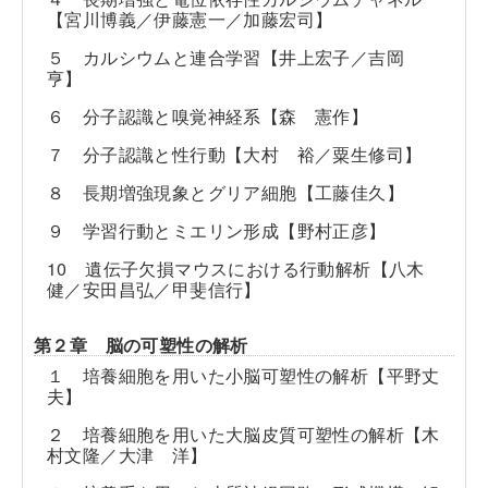
【宮川博義／伊藤憲一／加藤宏司】
５ カルシウムと連合学習【井上宏子／吉岡
亨】
６ 分子認識と嗅覚神経系【森 憲作】
７ 分子認識と性行動【大村 裕／粟生修司】
８ 長期増強現象とグリア細胞【工藤佳久】
９ 学習行動とミエリン形成【野村正彦】
10 遺伝子欠損マウスにおける行動解析【八木
健／安田昌弘／甲斐信行】
第２章 脳の可塑性の解析
１ 培養細胞を用いた小脳可塑性の解析【平野丈
夫】
２ 培養細胞を用いた大脳皮質可塑性の解析【木
村文隆／大津 洋】