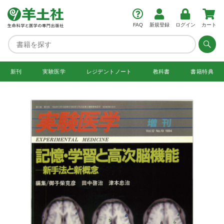
FAQ
新規登録
ログイン
カート
新刊
実験医学
レジデント
ノート
教科書
書籍特典