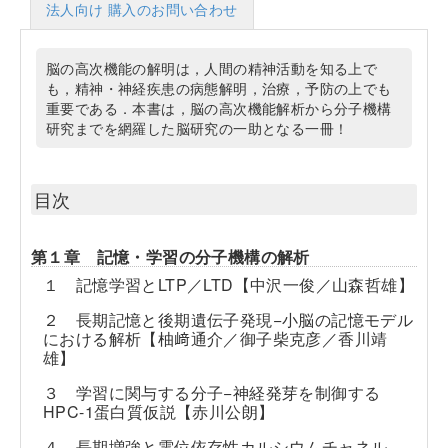
法人向け 購入のお問い合わせ
脳の高次機能の解明は，人間の精神活動を知る上で
も，精神・神経疾患の病態解明，治療，予防の上でも
重要である．本書は，脳の高次機能解析から分子機構
研究までを網羅した脳研究の一助となる一冊！
目次
第１章 記憶・学習の分子機構の解析
１ 記憶学習とLTP／LTD【中沢一俊／山森哲雄】
２ 長期記憶と後期遺伝子発現−小脳の記憶モデル
における解析【柚﨑通介／御子柴克彦／香川靖
雄】
３ 学習に関与する分子−神経発芽を制御する
HPC-1蛋白質仮説【赤川公朗】
４ 長期増強と電位依存性カルシウムチャネル