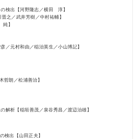
常の検出【河野隆志／横田 淳】
川晋之／武井芳樹／中村祐輔】
 純】
原智彦／元村和由／稲治英生／小山博記】
／鈴木哲朗／松浦善治】
発生の解析【稲垣善茂／泉谷秀昌／渡辺治雄】
トの検出【山田正夫】