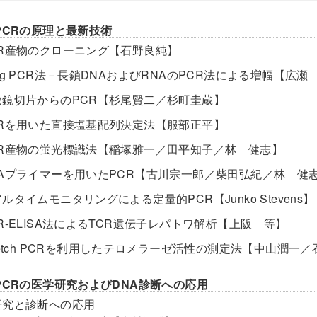
PCRの原理と最新技術
CR産物のクローニング【石野良純】
ng PCR法－長鎖DNAおよびRNAのPCR法による増幅【広瀬 徹／T
微鏡切片からのPCR【杉尾賢二／杉町圭蔵】
CRを用いた直接塩基配列決定法【服部正平】
CR産物の蛍光標識法【稲塚雅一／田平知子／林 健志】
NAプライマーを用いたPCR【古川宗一郎／柴田弘紀／林 健
ルタイムモニタリングによる定量的PCR【Junko Stevens】
CR-ELISA法によるTCR遺伝子レパトワ解析【上阪 等】
tretch PCRを利用したテロメラーゼ活性の測定法【中山潤一
PCRの医学研究およびDNA診断への応用
研究と診断への応用