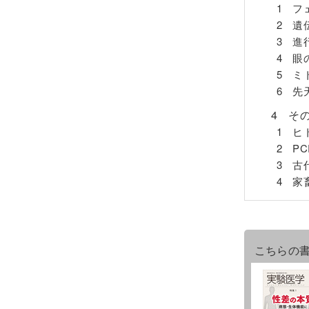
1 フ
2 遺
3 進
4 眼
5 ミ
6 先
4 そ
1 ヒト
2 P
3 古
4 家
こちらの