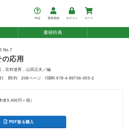
FAQ
新規登録
ログイン
カート
書籍特典
 No.7
その応用
輔，宮村達男，山田正夫／編
発行
B5判
208ページ
ISBN 978-4-89706-055-2
本体5,400円＋税）
PDF版を購入