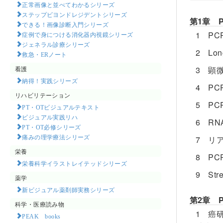
正常画像と並べてわかるシリーズ
ステップビヨンドレジデントシリーズ
第1章 
できる！画像診断入門シリーズ
1 P
症例で身につける消化器内視鏡シリーズ
ジェネラル診療シリーズ
2 Lo
救急・ERノート
看護
3 顕
納得！実践シリーズ
4 P
リハビリテーション
5 P
PT・OTビジュアルテキスト
ビジュアル実践リハ
6 R
PT・OT必修シリーズ
痛みの理学療法シリーズ
7 リア
栄養
8 P
栄養科学イラストレイテッドシリーズ
9 S
薬学
新ビジュアル薬剤師実務シリーズ
第2章 
科学・医療読み物
1 癌
PEAK books​