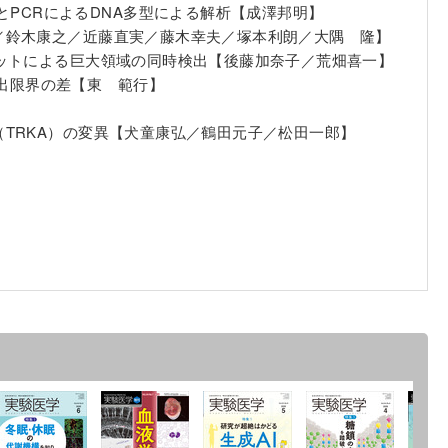
とPCRによるDNA多型による解析【成澤邦明】
／鈴木康之／近藤直実／藤木幸夫／塚本利朗／大隅 隆】
セットによる巨大領域の同時検出【後藤加奈子／荒畑喜一】
検出限界の差【東 範行】
TRKA）の変異【犬童康弘／鶴田元子／松田一郎】