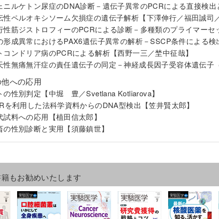
ェニルケトン尿症のDNA診断－遺伝子異常のPCRによる直接検出
伝性ペルオキシソーム欠損症の遺伝子解析【下澤伸行／福田誠司
行性筋ジストロフィーのPCRによる診断－多種類のプライマー
の形成異常におけるPAX6遺伝子異常の解析－SSCP条件による
トコンドリア病のPCRによる解析【西野一三／埜中征哉】
天性無痛無汗症の責任遺伝子の同定－神経成長因子受容体遺伝子（
の他への応用
の性別判定【中堀 豊／Svetlana Kotliarova】
CRを利用した法科学資料からのDNA型検出【笠井賢太郎】
代試料への応用【植田信太郎】
畜の性別診断と実用【須藤鎮世】
書籍もお勧めいたします