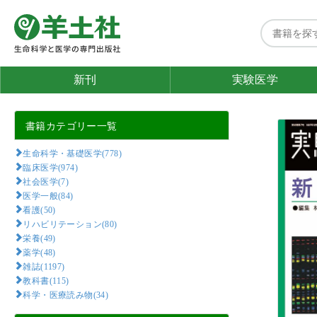
新刊
実験医学
書籍カテゴリー一覧
生命科学・基礎医学(778)
臨床医学(974)
社会医学(7)
医学一般(84)
看護(50)
リハビリテーション(80)
栄養(49)
薬学(48)
雑誌(1197)
教科書(115)
科学・医療読み物(34)