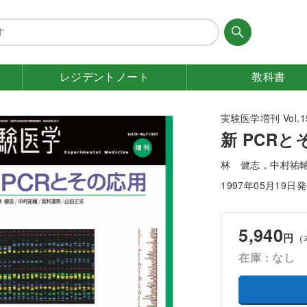
レジデント
ノート
教科書
実験医学増刊 Vol.15
新 PCRと
林 健志，中村祐
1997年05月19日
5,940
円
（
在庫：なし