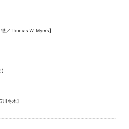
homas W. Myers】
志】
／石川冬木】