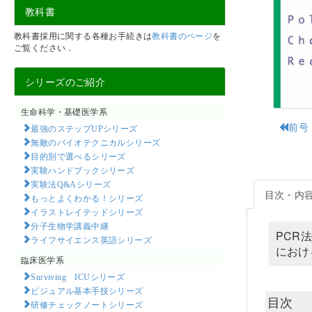
教科書
教科書採用に関する各種お手続きは
教科書のページ
を
ご覧ください．
シリーズのご紹介
生命科学・基礎医学系
前号
最強のステップUPシリーズ
無敵のバイオテクニカルシリーズ
目的別で選べるシリーズ
実験ハンドブックシリーズ
実験法Q&Aシリーズ
目次・内
もっとよくわかる！シリーズ
イラストレイテッドシリーズ
分子生物学講義中継
PCR
ライフサイエンス英語シリーズ
におけ
臨床医学系
Surviving ICUシリーズ
ビジュアル基本手技シリーズ
目次
研修チェックノートシリーズ