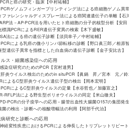
PCRと癌の研究・臨床【中村祐輔】
P-PCRゲノムフィンガープリンティング法による癌細胞ゲノム異
ィファレンシャルディスプレー法による癌関連遺伝子の単離【石
HARP法－AP-PCR法を用いたヒト癌細胞の分子的核型分析【安田
光標識PCRによるRER遺伝子変異の検索【木下盛敏】
ASA法による癌の遺伝子診断【須貝幸子／中村祐輔】
T-PCRによる乳癌の微小リンパ節転移の診断【野口眞三郎／相
座型遺伝子異常を指標とした白血病の遺伝子診断【金子安比古】
イルス・細菌感染症への応用
感染症研究のためのPCR【宮村達男】
型肝炎ウイルス検出のためのin situPCR【眞鍋 昇／宮本 元
CRによるC型肝炎ウイルス遺伝子型の検出【岡本宏明】
T-PCRによるC型肝炎ウイルスの定量【水谷哲也／加藤宣之】
CR-RFLP法による野生型ポリオウイルスの同定【米山徹夫】
APD-PCRの分子疫学への応用－腸管出血性大腸菌O157の集団
核菌の検出・診断への核酸増幅法の利用【阿部千代治】
伝病研究と診断への応用
神経変性疾患におけるPCRによる伸長したトリプレットリピー