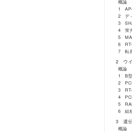
概論 
1 A
2 デ
3 S
4 蛍
5 M
6 R
7 転
2 ウ
概論 
1 B
2 P
3 R
4 P
5 R
6 結
3 遺
概論 