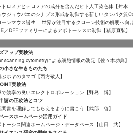
ントロメアとテロメアの成分を含んだヒト人工染色体【舛本
ョウジョウバエのシナプス形成を制御する新しいタンパク質Capr
ローンマウス誕生！ 世界が注目するクローン技術の解明へ向
IDE／DFFファミリーによるアポトーシスの制御【猪原直弘】
ズアップ実験法
ser scanning cytometryによる細胞情報の測定【佐々木功典】
の小さな生きものたち
飛ぶホヤのタマゴ【西方敬人】
POINT実験法
単で効率の良いエレクトロポレーション【野島 博】
申請の正攻法とコツ
画調書を理解してもらえるように書こう【武部 啓】
ベースホームページ活用ガイド
ポトーシス関連ホームページ・データベース【山田 武】
サイエンス研究の動向をさぐる