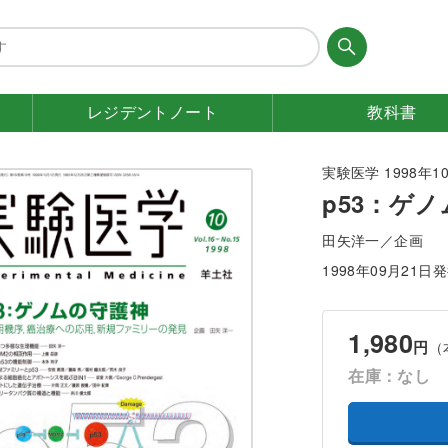
レジデント
ノート
教科書
実験医学 1998年10月
p53：ゲ
田矢洋一／企画
1998年09月21日
1,980
円
（
在庫：なし