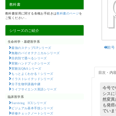
教科書
教科書採用に関する各種お手続きは
教科書のページ
を
ご覧ください．
シリーズのご紹介
生命科学・基礎医学系
前号
最強のステップUPシリーズ
無敵のバイオテクニカルシリーズ
目的別で選べるシリーズ
実験ハンドブックシリーズ
実験法Q&Aシリーズ
目次・内
もっとよくわかる！シリーズ
イラストレイテッドシリーズ
分子生物学講義中継
今号で
ライフサイエンス英語シリーズ
シスに
臨床医学系
然変異
Surviving ICUシリーズ
も発癌
ビジュアル基本手技シリーズ
でいま
研修チェックノートシリーズ