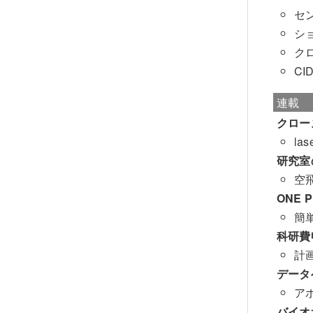
セ
シ
ク
C
連載
クロー
la
研究室
空
ONE 
簡
科研費
計
データ
ア
バイオ