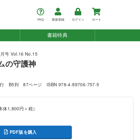
FAQ
新規登録
ログイン
カート
書籍特典
号 Vol.16 No.15
ノムの守護神
発行
B5判
87ページ
ISBN 978-4-89706-757-5
本体1,800円＋税）
PDF版を購入