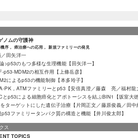
：ゲノムの守護神
機序， 癌治療への応用， 新規ファミリーの発見
画／田矢洋一
概論>p53のもつ多様な生理機能【田矢洋一】
F-p53-MDM2の相互作用【上條岳彦】
DM2によるp53の機能制御【本多玲子】
NA-PK，ATMファミリーとp53【安倍真澄／藤森 亮／福村
Cとp53による細胞癌化とアポトーシスを結ぶBIN1【坂室大徳／Geor
53をターゲットにした遺伝子治療【片岡正文／藤原俊義／田中
規p53ファミリータンパク質の構造と機能【井川俊太郎】
クス
ENT TOPICS