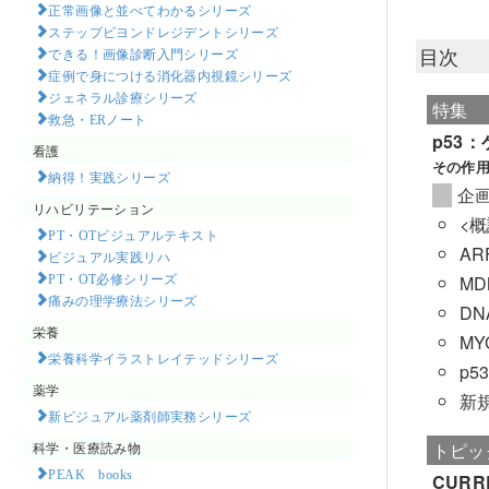
正常画像と並べてわかるシリーズ
ステップビヨンドレジデントシリーズ
目次
できる！画像診断入門シリーズ
症例で身につける消化器内視鏡シリーズ
ジェネラル診療シリーズ
特集
救急・ERノート
p53
看護
その作用
納得！実践シリーズ
企
リハビリテーション
<
PT・OTビジュアルテキスト
AR
ビジュアル実践リハ
PT・OT必修シリーズ
M
痛みの理学療法シリーズ
D
栄養
MY
栄養科学イラストレイテッドシリーズ
p
薬学
新
新ビジュアル薬剤師実務シリーズ
科学・医療読み物
トピッ
PEAK books​
CURR