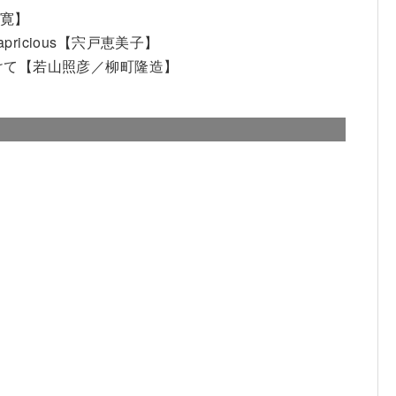
 寛】
icious【宍戸恵美子】
けて【若山照彦／柳町隆造】