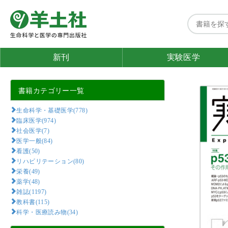
新刊
実験医学
書籍カテゴリー一覧
生命科学・基礎医学(778)
臨床医学(974)
社会医学(7)
医学一般(84)
看護(50)
リハビリテーション(80)
栄養(49)
薬学(48)
雑誌(1197)
教科書(115)
科学・医療読み物(34)