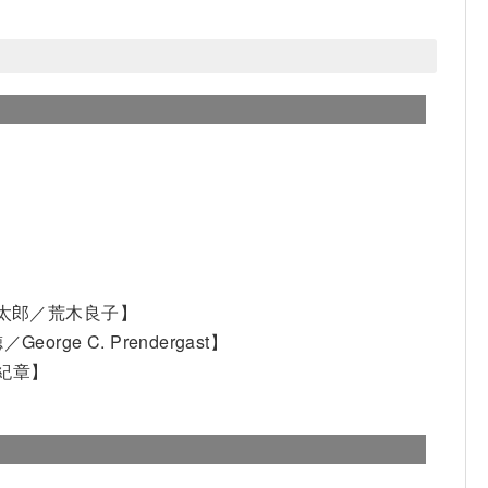
龍太郎／荒木良子】
ge C. Prendergast】
紀章】