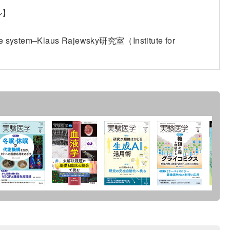
ル】
mune system–Klaus Rajewsky研究室（Institute for