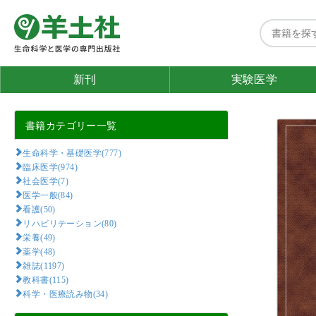
新刊
実験医学
書籍カテゴリー一覧
生命科学・基礎医学(777)
臨床医学(974)
社会医学(7)
医学一般(84)
看護(50)
リハビリテーション(80)
栄養(49)
薬学(48)
雑誌(1197)
教科書(115)
科学・医療読み物(34)