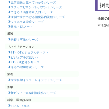
正常画像と並べてわかるシリーズ
掲
ステップビヨンドレジデントシリーズ
できる！画像診断入門シリーズ
症例で身につける消化器内視鏡シリーズ
全国の
ジェネラル診療シリーズ
本名簿
救急・ERノート
看護
納得！実践シリーズ
リハビリテーション
PT・OTビジュアルテキスト
ビジュアル実践リハ
PT・OT必修シリーズ
痛みの理学療法シリーズ
栄養
栄養科学イラストレイテッドシリーズ
薬学
新ビジュアル薬剤師実務シリーズ
科学・医療読み物
PEAK books​