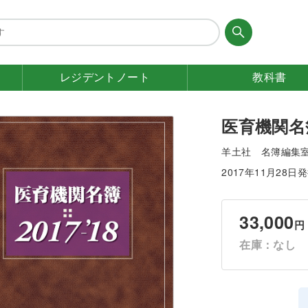
レジデント
ノート
教科書
医育機関名簿2
羊土社 名簿編集
2017年11月28日
33,000
円
在庫：なし