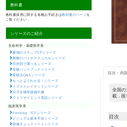
教科書
教科書採用に関する各種お手続きは
教科書のページ
を
ご覧ください．
シリーズのご紹介
生命科学・基礎医学系
最強のステップUPシリーズ
無敵のバイオテクニカルシリーズ
目的別で選べるシリーズ
実験ハンドブックシリーズ
目次・内
実験法Q&Aシリーズ
もっとよくわかる！シリーズ
イラストレイテッドシリーズ
全国の
分子生物学講義中継
載．医
ライフサイエンス英語シリーズ
臨床医学系
Surviving ICUシリーズ
目次
ビジュアル基本手技シリーズ
研修チェックノートシリーズ