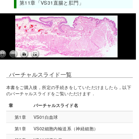
第11章「VS31直腸と肛門」
バーチャルスライド一覧
本書をご購入後，所定の手続きをしていただけましたら，以下
のバーチャルスライドをご覧いただけます．
章
バーチャルスライド名
第1章
VS01白血球
第1章
VS02細胞内輸送系（神経細胞）