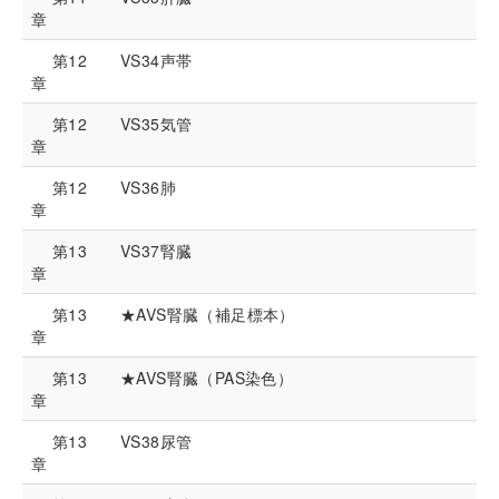
章
第12
VS34声帯
章
第12
VS35気管
章
第12
VS36肺
章
第13
VS37腎臓
章
第13
★AVS腎臓（補足標本）
章
第13
★AVS腎臓（PAS染色）
章
第13
VS38尿管
章