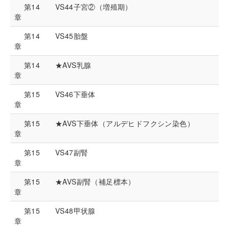
第14
VS44子宮②（増殖期）
章
第14
VS45胎盤
章
第14
★AVS乳腺
章
第15
VS46下垂体
章
第15
★AVS下垂体（アルデヒドフクシン染色）
章
第15
VS47副腎
章
第15
★AVS副腎（補足標本）
章
第15
VS48甲状腺
章