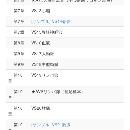
第7章
VS13小脳
第7章
[サンプル] VS14脊髄
第7章
VS15脊髄神経節
第8章
VS16血液
第9章
VS17大動脈
第9章
VS18中型動脈
第10
VS19リンパ節
章
第10
★AVSリンパ節（補足標本）
章
第10
VS20脾臓
章
第10
[サンプル] VS21胸腺