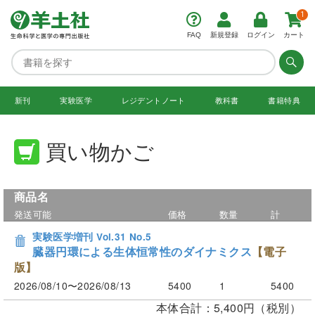
1
FAQ
新規登録
ログイン
カート
新刊
実験医学
レジデント
ノート
教科書
書籍特典
買い物かご
商品名
発送可能
価格
数量
計
実験医学増刊 Vol.31 No.5
臓器円環による生体恒常性のダイナミクス
【電子
版】
2026/08/10〜2026/08/13
5400
1
5400
本体合計：5,400円（税別）