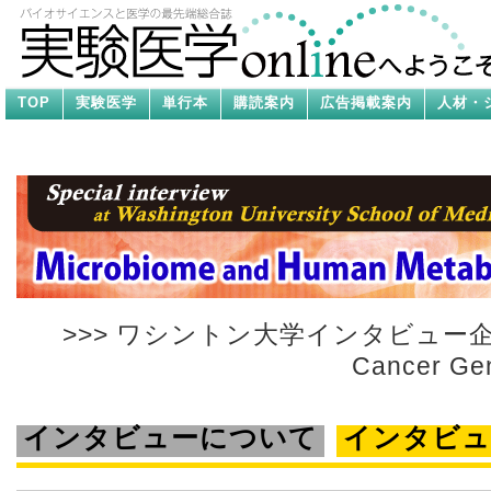
TOP
実験医学
単行本
購読案内
広告掲載案内
人材・
>>> ワシントン大学インタビュー企画第1
Cancer 
インタビューについて
インタビュ