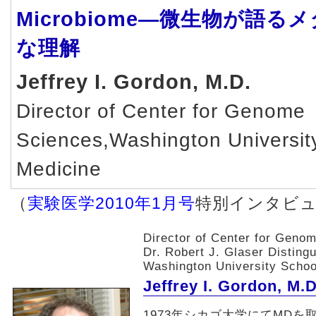
Microbiome―微生物が語
な理解
Jeffrey I. Gordon, M.D.
Director of Center for Genome
Sciences,Washington Universit
Medicine
（
実験医学2010年1月号
特別インタビ
Director of Center for Geno
Dr. Robert J. Glaser Disting
Washington University Schoo
Jeffrey I. Gordon, M.D
1973年シカゴ大学にてMD