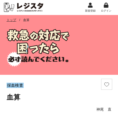
新規登録
ログイン
トップ
血算
採血検査
血算
神尾 直