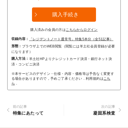
購入手続き
購入済みの会員の方は
こちらからログイン
収録内容：
「レジデントノート通常号」特集5本分（全51記事）
形態：
ブラウザ上でのWEB閲覧（閲覧には羊土社会員登録が必要
になります）
購入方法：
羊土社HPよりクレジットカード決済・銀行ネット決
済・コンビニ決済
※本サービスのデザイン・仕様・内容・価格等は予告なく変更す
る場合がありますので，予めご了承ください．利用規約は
こち
ら
．
前の記事
次の記事
特集にあたって
凝固系検査