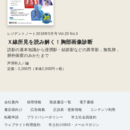
レジデントノート2018年5月号 Vol.20 No.3
Ｘ線所見を読み解く！胸部画像診断
読影の基本知識から浸潤影・結節影などの異常影，無気肺，
肺外病変のみかたまで
芦澤和人／編
定価：
2,200
円（本体2,000円＋税）
会社案内
採用情報
取扱書店一覧
電子書籍
書店様向け
広告掲載
正誤表・更新情報
コンテンツ利用
転載申請
プライバシーポリシー
羊土社会員規約
ウェブサイト利用規約
羊土社のSNS・メールマガジン