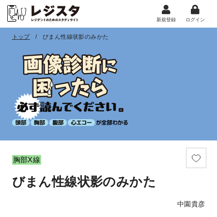
新規登録
ログイン
トップ
びまん性線状影のみかた
胸部X線
びまん性線状影のみかた
中園貴彦