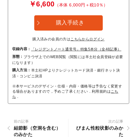
￥6,600
（本体 6,000円＋税10％）
購入手続き
購入済みの会員の方は
こちらからログイン
収録内容：
「レジデントノート通常号」特集5本分（全48記事）
形態：
ブラウザ上でのWEB閲覧（閲覧には羊土社会員登録が必要
になります）
購入方法：
羊土社HPよりクレジットカード決済・銀行ネット決
済・コンビニ決済
※本サービスのデザイン・仕様・内容・価格等は予告なく変更す
る場合がありますので，予めご了承ください．利用規約は
こち
ら
．
前の記事
次の記事
結節影（空洞を含む）
びまん性粒状影のみか
のみかた
た