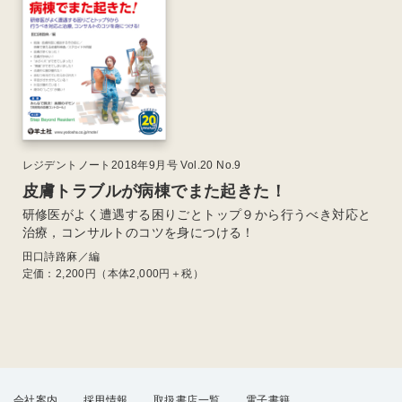
レジデントノート2018年9月号 Vol.20 No.9
皮膚トラブルが病棟でまた起きた！
研修医がよく遭遇する困りごとトップ９から行うべき対応と
治療，コンサルトのコツを身につける！
田口詩路麻／編
定価：
2,200
円（本体2,000円＋税）
会社案内
採用情報
取扱書店一覧
電子書籍