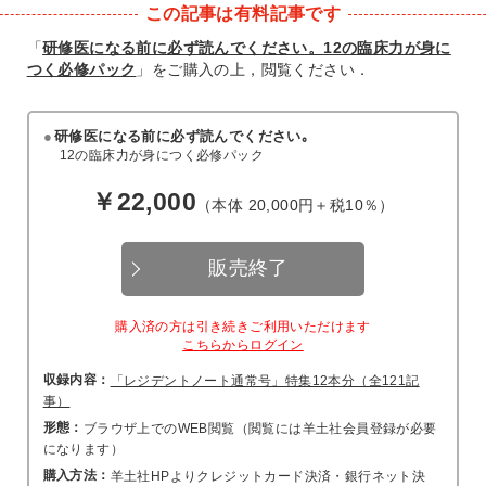
この記事は有料記事です
「
研修医になる前に必ず読んでください。12の臨床力が身に
つく必修パック
」をご購入の上，閲覧ください．
研修医になる前に必ず読んでください｡
12の臨床力が身につく必修パック
￥22,000
（本体 20,000円＋税10％）
販売終了
購入済の方は引き続きご利用いただけます
こちらからログイン
収録内容：
「レジデントノート通常号」特集12本分（全121記
事）
形態：
ブラウザ上でのWEB閲覧（閲覧には羊土社会員登録が必要
になります）
購入方法：
羊土社HPよりクレジットカード決済・銀行ネット決