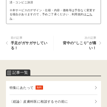
済・コンビニ決済
※本サービスのデザイン・仕様・内容・価格等は予告なく変更す
る場合がありますので，予めご了承ください．利用規約は
こち
ら
．
前の記事
次の記事
手足がガサガサしてい
背中の“しこり”が痛
る！
い！
記事一覧
特集にあたって
無料
〔総論〕皮膚科医に相談するその前に