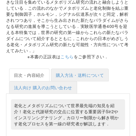
きな注目を集めているメタボリズム研究の流れと融合しようと
している．この流れのなかでメタボリズムと老化制御を結ぶ重
要な制御因子，ホルモン，シグナル伝達系が次々と同定，解析
されつつあり，そこから生み出された新たなパラダイムがさら
なる研究の進展を導こうとしている．実験医学通巻400号を迎
える本特集では，世界の研究の第一線からこれらの新たなパラ
ダイムについて紹介するとともに，これからの日本がめざしう
る老化・メタボリズム研究の新たな可能性・方向性について考
えてみたい．
※本書の正誤表は
こちら
をご参照下さい．
目次・内容紹介
購入方法・送料について
法人向け 購入のお問い合わせ
老化とメタボリズムについて世界最先端の知見を紹
介！老化と代謝研究の交点に位置する重要因子Sir2や
インスリンシグナリング，カロリー制限から解き明か
す老化プロセスを第一線の研究者が解説します．