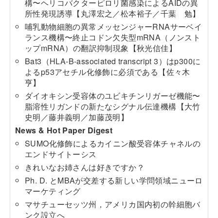
構〜ヘリコバクターピロリ菌感染によるAIDの異
所性発現誘導
【丸澤宏之／松本裕子／千葉 勉】
哺乳動物細胞の異常メッセンジャーRNAサーベイ
ランス機構〜終止コドン欠失型mRNA（ノンスト
ップmRNA）の翻訳抑制現象
【秋光信佳】
Bat3（HLA-B-associated transcript 3）はp300に
よるp53アセチル化修飾に必須である
【佐々木
亨】
ダイオキシン受容体のユビキチンリガーゼ機能〜
脂溶性リガンドの新たなシグナル伝達機構
【大竹
史明／藤井義明／加藤茂明】
News & Hot Paper Digest
SUMO化修飾によるカイニン酸受容体チャネルの
エンドサイトーシス
きれいなお姉さんは好きですか？
Ph. D. とMBAが交差する新しい学問領域ニューロ
マーケティング
マサチューセッツ州，アメリカ国内初の幹細胞バ
ンク設立へ