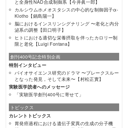
と全身性NAD合成制御系
【今井眞一郎】
カルシウムホメオスタシスの中心的な制御因子α-
Klotho
【鍋島陽一】
脳におけるインスリンシグナリング 〜老化と内分
泌系の調整
【田口明子】
ヒトにおける適切な栄養摂取を伴ったカロリー制
限と老化
【Luigi Fontana】
創刊400号記念特別企画
特別インタビュー
バイオサイエンス研究のドラマ 〜ブレークスルー
となった発見，そして未来〜
【村松正實】
実験医学読者へのメッセージ
「実験医学創刊400号に寄せて」
トピックス
カレントトピックス
胃発癌過程における遺伝子変異の生成の分子機