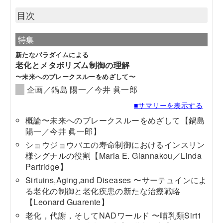
目次
特集
新たなパラダイムによる
老化とメタボリズム制御の理解
〜未来へのブレークスルーをめざして〜
企画／鍋島 陽一／今井 眞一郎
■サマリーを表示する
概論〜未来へのブレークスルーをめざして
【鍋島
陽一／今井 眞一郎】
ショウジョウバエの寿命制御におけるインスリン
様シグナルの役割
【Maria E. Giannakou／Linda
Partridge】
Sirtuins,Aging,and Diseases 〜サーテュインによ
る老化の制御と老化疾患の新たな治療戦略
【Leonard Guarente】
老化，代謝，そしてNADワールド 〜哺乳類Sirt1