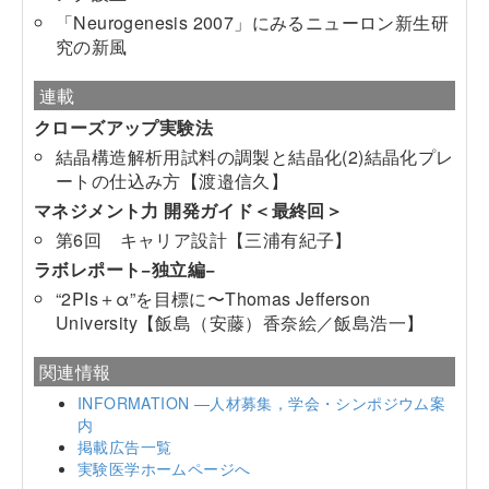
「Neurogenesis 2007」にみるニューロン新生研
究の新風
連載
クローズアップ実験法
結晶構造解析用試料の調製と結晶化(2)結晶化プレ
ートの仕込み方
【渡邉信久】
マネジメント力 開発ガイド＜最終回＞
第6回 キャリア設計
【三浦有紀子】
ラボレポート−独立編−
“2PIs＋α”を目標に〜Thomas Jefferson
University
【飯島（安藤）香奈絵／飯島浩一】
関連情報
INFORMATION —人材募集，学会・シンポジウム案
内
掲載広告一覧
実験医学ホームページへ