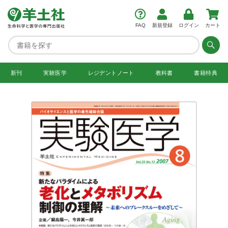
FAQ
新規登録
ログイン
カート
新刊
実験医学
レジデント
ノート
教科書
書籍特典