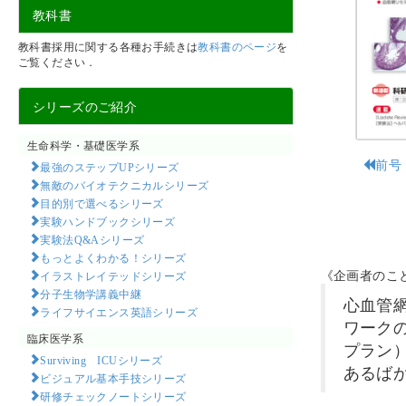
教科書
教科書採用に関する各種お手続きは
教科書のページ
を
ご覧ください．
シリーズのご紹介
生命科学・基礎医学系
前号
最強のステップUPシリーズ
無敵のバイオテクニカルシリーズ
目的別で選べるシリーズ
実験ハンドブックシリーズ
実験法Q&Aシリーズ
もっとよくわかる！シリーズ
《企画者のこ
イラストレイテッドシリーズ
分子生物学講義中継
心血管
ライフサイエンス英語シリーズ
ワーク
臨床医学系
プラン
Surviving ICUシリーズ
あるば
ビジュアル基本手技シリーズ
研修チェックノートシリーズ