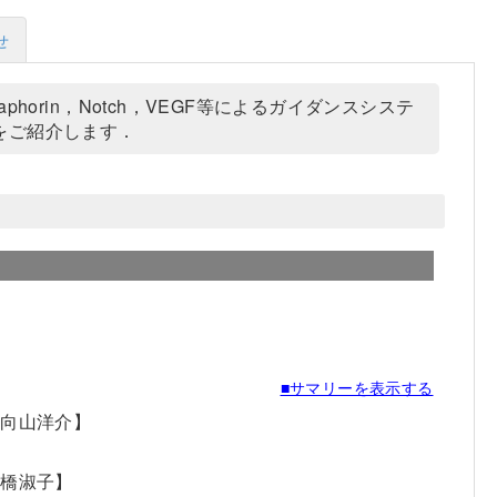
せ
orin，Notch，VEGF等によるガイダンスシステ
をご紹介します．
■サマリーを表示する
【向山洋介】
高橋淑子】