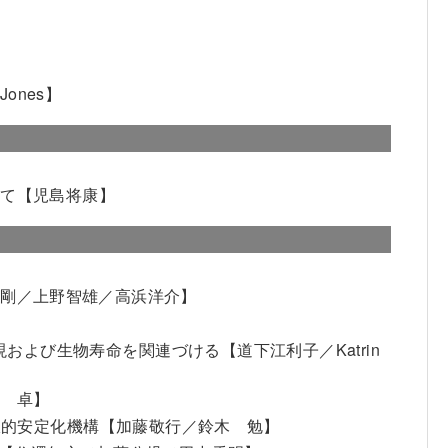
. Jones】
いて
【児島将康】
 剛／上野智雄／高浜洋介】
子発現および生物寿命を関連づける
【道下江利子／Katrin
田 卓】
択的安定化機構
【加藤敬行／鈴木 勉】