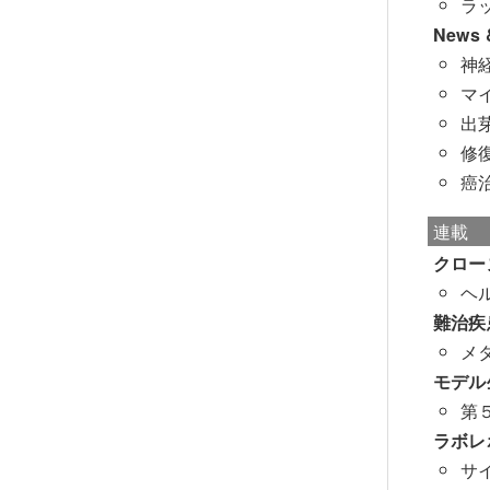
ラ
News &
神
マイ
出芽
修
癌
連載
クロー
ヘ
難治疾
メ
モデル
第
ラボレ
サイ