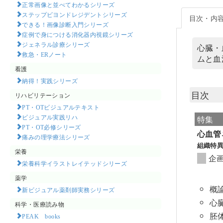
正常画像と並べてわかるシリーズ
ステップビヨンドレジデントシリーズ
目次・内
できる！画像診断入門シリーズ
症例で身につける消化器内視鏡シリーズ
ジェネラル診療シリーズ
心臓・
救急・ERノート
ムと血
看護
納得！実践シリーズ
目次
リハビリテーション
PT・OTビジュアルテキスト
ビジュアル実践リハ
特集
PT・OT必修シリーズ
心血管
痛みの理学療法シリーズ
組織特
栄養
企
栄養科学イラストレイテッドシリーズ
薬学
概
新ビジュアル薬剤師実務シリーズ
心
科学・医療読み物
胚
PEAK books​