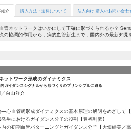
容紹介
購入方法・送料について
法人向け 購入のお問い合わ
血管ネットワークはいかにして正確に形づくられるか？ Semaph
流の協調的作用から，病的血管新生まで，国内外の最新知見
ネットワーク形成のダイナミクス
異的ガイダンスシグナルから形づくりのプリンシプルに迫る
画／向山洋介
論—心血管網形成ダイナミクスの基本原理の解明をめざして
臓発生におけるガイダンス分子の役割
【豊福利彦】
体内の初期血管パターニングとガイダンス分子
【大畑絵美／