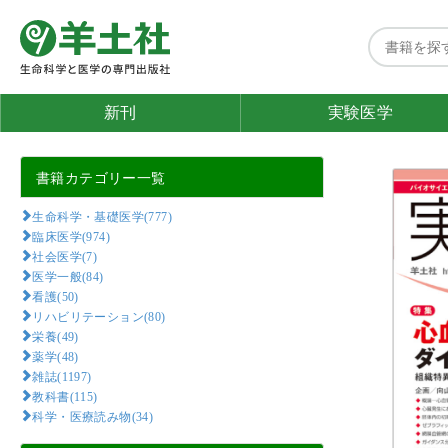
新刊
実験医学
書籍カテゴリー一覧
生命科学・基礎医学(777)
臨床医学(974)
社会医学(7)
医学一般(84)
看護(50)
リハビリテーション(80)
栄養(49)
薬学(48)
雑誌(1197)
教科書(115)
科学・医療読み物(34)