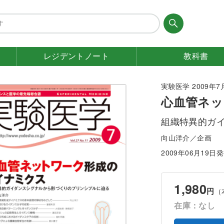
レジデント
ノート
教科書
実験医学 2009年7月号
心血管ネッ
組織特異的ガ
向山洋介／企画
2009年06月19日
1,980
円
（
在庫：なし