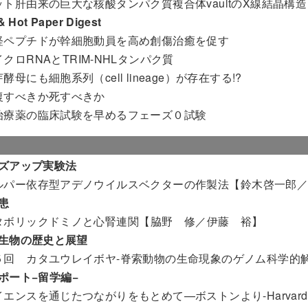
ット肝由来の巨大な核酸タンパク質複合体vaultのX線結晶構造
 Hot Paper Digest
経ペプチドが幹細胞動員を高め創傷治癒を促す
クロRNAとTRIM-NHLタンパク質
酵母にも細胞系列（cell lineage）が存在する!?
復すべきか死すべきか
治療薬の臨床試験を早めるフェーズ０試験
ズアップ実験法
ルパー依存型アデノウイルスベクターの作製法
【鈴木啓一郎
患
タボリックドミノと心腎連関
【脇野 修／伊藤 裕】
生物の歴史と展望
５回 カタユウレイボヤ-脊索動物の生命現象のゲノム科学的
ポート−留学編−
エンスを通じたつながりをもとめて—ボストンより-Harvard Medi