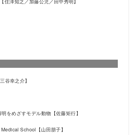
【住澤知之／加藤公児／田中秀明】
／三谷幸之介】
解明をめざすモデル動物
【佐藤矩行】
cal School
【山田朋子】