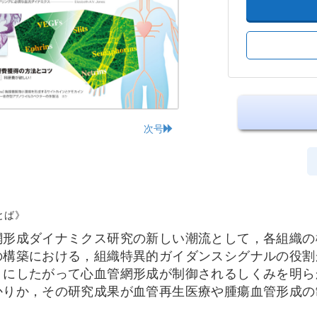
次号
とば》
網形成ダイナミクス研究の新しい潮流として，各組織の
の構築における，組織特異的ガイダンスシグナルの役割
）にしたがって心血管網形成が制御されるしくみを明ら
かりか，その研究成果が血管再生医療や腫瘍血管形成の