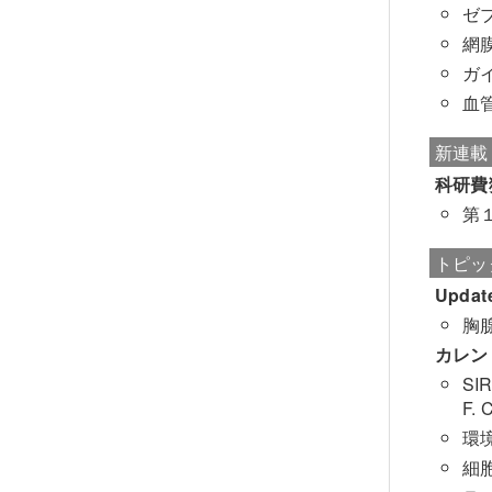
ゼ
網
ガ
血
新連載
科研費
第
トピッ
Updat
胸
カレン
S
F.
環
細