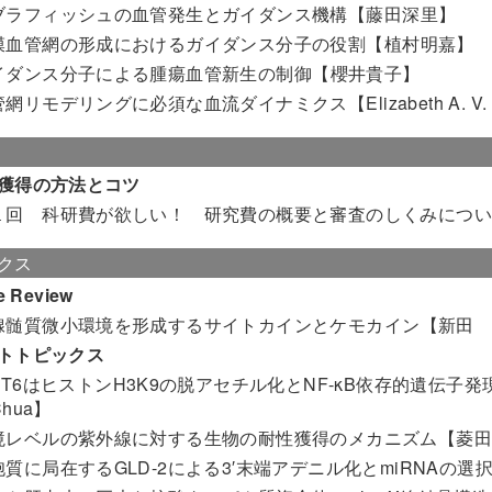
ブラフィッシュの血管発生とガイダンス機構
【藤田深里】
膜血管網の形成におけるガイダンス分子の役割
【植村明嘉】
イダンス分子による腫瘍血管新生の制御
【櫻井貴子】
管網リモデリングに必須な血流ダイナミクス
【Elizabeth A. V
獲得の方法とコツ
１回 科研費が欲しい！ 研究費の概要と審査のしくみにつ
クス
e Review
腺髄質微小環境を形成するサイトカインとケモカイン
【新田
トトピックス
IRT6はヒストンH3K9の脱アセチル化とNF-κB依存的遺伝
 Chua】
境レベルの紫外線に対する生物の耐性獲得のメカニズム
【菱
胞質に局在するGLD-2による3′末端アデニル化とmiRNAの選