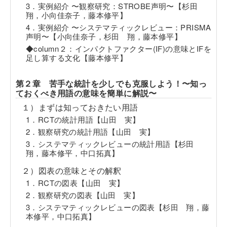
3．実例紹介 〜観察研究：STROBE声明〜【杉田
翔，小向佳奈子，藤本修平】
4．実例紹介 〜システマティックレビュー：PRISMA
声明〜【小向佳奈子，杉田 翔，藤本修平】
◆column２：インパクトファクター(IF)の意味とIFを
足し算する文化【藤本修平】
第２章 苦手な統計を少しでも克服しよう！〜知っ
ておくべき用語の意味を簡単に解説〜
１）まずは知っておきたい用語
1．RCTの統計用語【山田 実】
2．観察研究の統計用語【山田 実】
3．システマティックレビューの統計用語【杉田
翔，藤本修平，中口拓真】
２）図表の意味とその解釈
1．RCTの図表【山田 実】
2．観察研究の図表【山田 実】
3．システマティックレビューの図表【杉田 翔，藤
本修平，中口拓真】