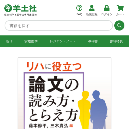
FAQ
新規登録
ログイン
カート
新刊
実験医学
レジデント
ノート
教科書
書籍特典