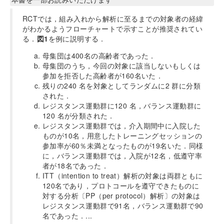
RCTでは，組み入れから解析に至るまでの対象者の経緯
がわかるようフローチャートで示すことが推奨されてい
る．
図1
を例に説明する．
母集団は400名の高齢者であった．
母集団のうち，今回の対象に該当しないもしくは
参加を拒否した高齢者が160名いた．
残りの240 名を対象としてランダムに2 群に分類
された．
レジスタンス運動群に120 名，バランス運動群に
120 名が分類された．
レジスタンス運動群では，介入期間中に入院した
ものが10名，用意したトレーニングセッションの
参加率が60％未満となったものが19名いた．同様
に，バランス運動群では，入院が12名，低遵守率
者が18名であった．
ITT（intention to treat）解析の対象は両群ともに
120名であり，プロトコールを遵守できたものに
対する分析〔PP（per protocol）解析〕の対象は
レジスタンス運動群で91名，バランス運動群で90
名であった．...