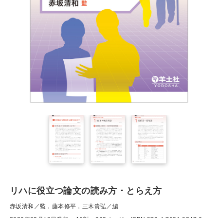
リハに役立つ論文の読み方・とらえ方
赤坂清和／監，藤本修平，三木貴弘／編