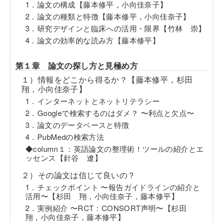
1．論文の構成【藤本修平，小向佳奈子】
2．論文の種類と特徴【藤本修平，小向佳奈子】
3．研究デザインと臨床への活用・限界【竹林 崇】
4．論文の効率的な読み方【藤本修平】
第１章 論文の探し方と見極め方
１）情報をどこから得るか？【藤本修平，杉田
翔，小向佳奈子】
1．インターネットとネットリテラシー
2．Googleで検索するのはダメ？ 〜利点と欠点〜
3．論文のデータベースと特徴
4．PubMedの検索方法
◆column１：英語論文の整理術！ツールの紹介とエ
ッセンス【針谷 遼】
２）その論文は信じて良いの？
1．チェックポイント 〜報告ガイドラインの紹介と
活用〜【杉田 翔，小向佳奈子，藤本修平】
2．実例紹介 〜RCT：CONSORT声明〜【杉田
翔，小向佳奈子，藤本修平】