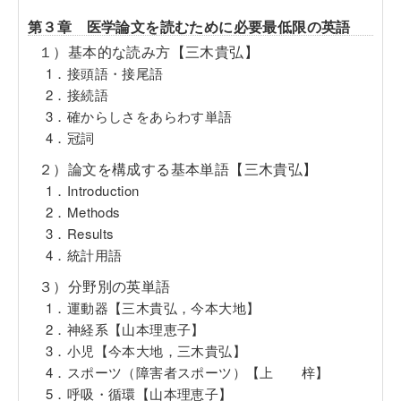
第３章 医学論文を読むために必要最低限の英語
１）基本的な読み方【三木貴弘】
1．接頭語・接尾語
2．接続語
3．確からしさをあらわす単語
4．冠詞
２）論文を構成する基本単語【三木貴弘】
1．Introduction
2．Methods
3．Results
4．統計用語
３）分野別の英単語
1．運動器【三木貴弘，今本大地】
2．神経系【山本理恵子】
3．小児【今本大地，三木貴弘】
4．スポーツ（障害者スポーツ）【上 梓】
5．呼吸・循環【山本理恵子】