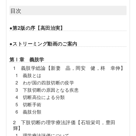
目次
●第2版の序【高田治実】
●ストリーミング動画のご案内
第Ⅰ章 義肢学
1 義肢学総論【新妻 晶，岡安 健，柊 幸伸】
1 義肢とは
2 わが国の四肢切断の疫学
3 下肢切断の原因となる疾患
4 切断高位による分類
5 切断手術
6 義肢分類
2 下肢切断の理学療法評価【石垣栄司，豊田
輝】
1 理学療法評価について