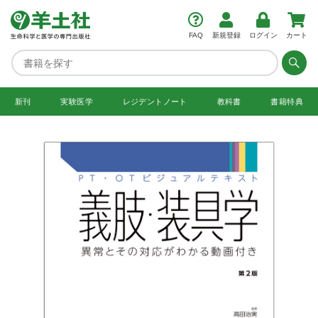
FAQ
新規登録
ログイン
カート
新刊
実験医学
レジデント
ノート
教科書
書籍特典