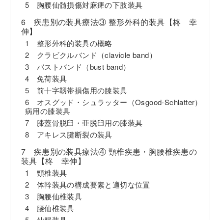
5 胸腰仙髄損傷対麻痺の下肢装具
6 疾患別の装具療法③ 整形外科的装具【柊 幸
伸】
1 整形外科的装具の概略
2 クラビクルバンド（clavicle band）
3 バストバンド（bust band）
4 免荷装具
5 前十字靱帯損傷用の膝装具
6 オスグッド・シュラッター（Osgood-Schlatter）
病用の膝装具
7 膝蓋骨脱臼・亜脱臼用の膝装具
8 アキレス腱断裂の装具
7 疾患別の装具療法④ 頸椎疾患・胸腰椎疾患の
装具【柊 幸伸】
1 頸椎装具
2 体幹装具の構成要素と適切な位置
3 胸腰仙椎装具
4 腰仙椎装具
5 仙腸装具