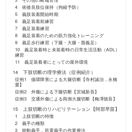
4 術後良肢位保持（拘縮予防）
5 義肢装着開始時期
6 義足装着前練習
7 義足装着練習
8 義足装着のための筋力強化トレーニング
9 義足歩行練習（下腿・大腿・股義足）
10 義足装着時と未装着時の日常生活活動（ADL）
練習
11 義足装着者にとっての屋外環境
14 下肢切断の理学療法（症例紹介）
症例1 循環障害による大腿切断【寺村誠治，永橋
愛】
症例2 外傷による下腿切断【宮城新吾】
症例3 交通外傷による両側大腿切断【梅澤慎吾】
15 上肢切断のリハビリテーション【阿部早苗】
1 上肢切断の特徴
2 義手の種類
3 能動義手，筋電義手の作業療法