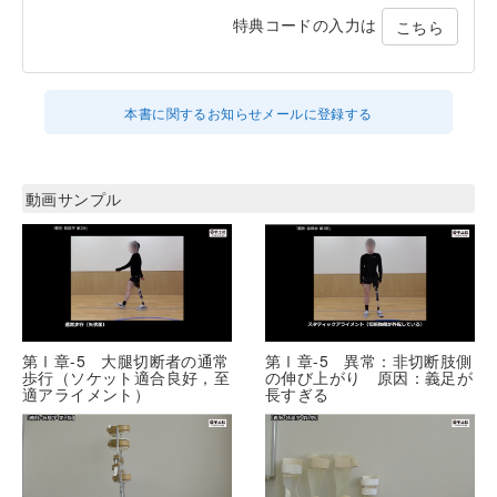
特典コードの入力は
こちら
本書に関するお知らせメールに登録する
動画サンプル
第Ⅰ章-5 大腿切断者の通常
第Ⅰ章-5 異常：非切断肢側
歩行（ソケット適合良好，至
の伸び上がり 原因：義足が
適アライメント）
長すぎる