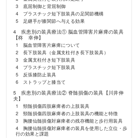
3 底屈制御と背屈制御
4 プラスチック短下肢装具の足関節機構
5 足継手が膝関節へ与える効果
4 疾患別の装具療法① 脳血管障害片麻痺の装具
【柊 幸伸】
1 脳血管障害片麻痺について
2 長下肢装具（金属支柱付き長下肢装具）
3 金属支柱付き短下肢装具
4 プラスチック短下肢装具
5 反張膝防止装具
6 ストラップと膝当て
5 疾患別の装具療法② 脊髄損傷の装具【川井伸
夫】
1 頸髄損傷四肢麻痺者の上肢装具
2 頸髄損傷四肢麻痺者の上肢装具の機能と特徴
3 胸腰仙髄損傷対麻痺者の残存機能と歩行用装具
4 胸腰仙髄損傷対麻痺者の装具を使用した立位・歩
行の効果と課題