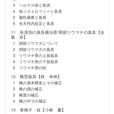
3 ペルテス病と装具
4 筋ジストロフィーと装具
5 脳性麻痺と装具
6 先天性内反足と装具
11 疾患別の装具療法⑧ 関節リウマチの装具【吉
葉 崇】
1 関節リウマチについて
2 関節リウマチの装具
3 リウマチ用の上肢装具
4 リウマチ用の下肢装具
5 リウマチ用の杖
12 靴型装具【柊 幸伸】
1 靴の基本構造とその補正
2 靴の踵の補正
3 靴底の補正
4 靴の中での補正
13 車椅子・杖【小林 薰】