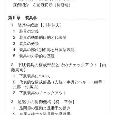
症例紹介 左前腕切断（長断端）
第Ⅱ章 装具学
1 装具学総論【川井伸夫】
1 装具の定義
2 装具の機能的目的と代表例
3 装具の分類
4 装具の部位別名称と外国語表記
5 装具の力学的な基礎
2 下肢装具の構成部品とそのチェックアウト【内
藤貴司】
1 下肢装具について
2 代表的な構成部品（支柱・半月とベルト・継手・
足部・付属品）
3 下肢装具のチェックアウト
3 足継手の制御機構【柊 幸伸】
1 足関節の運動と足継手の動き
2 金属支柱付き装具用の足継手