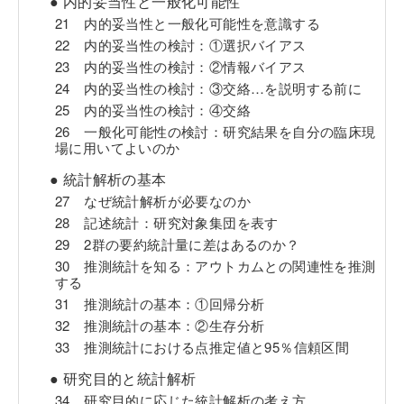
● 内的妥当性と一般化可能性
21 内的妥当性と一般化可能性を意識する
22 内的妥当性の検討：①選択バイアス
23 内的妥当性の検討：②情報バイアス
24 内的妥当性の検討：③交絡…を説明する前に
25 内的妥当性の検討：④交絡
26 一般化可能性の検討：研究結果を自分の臨床現
場に用いてよいのか
● 統計解析の基本
27 なぜ統計解析が必要なのか
28 記述統計：研究対象集団を表す
29 2群の要約統計量に差はあるのか？
30 推測統計を知る：アウトカムとの関連性を推測
する
31 推測統計の基本：①回帰分析
32 推測統計の基本：②生存分析
33 推測統計における点推定値と95％信頼区間
● 研究目的と統計解析
34 研究目的に応じた統計解析の考え方