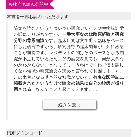
web立ち読み公開中
本書を一部お読みいただけます
論文を読むというとついつい研究デザインや生物統計学
の話に走りがちですが、
一番大事なのは臨床経験と研究
分野の背景知識
です。臨床研究は文字通り臨床をベース
にした研究ですから、研究分野の臨床知識が十分にある
ことが前提です。レジデントの間はそのベースとなる知
識が不足しているため、どの論文を見ても「何が大事な
のかわからない」となってしまうわけですね（僕も詳し
くない領域の研究論文を読めと言われても困ります）。
この土台となる基本的な知識がないと、
有名な医学誌に
掲載されたというだけで論文の結果に自分の診療が振り
回される
、なんてことも起こりえます。…
続きを読む
PDFダウンロード