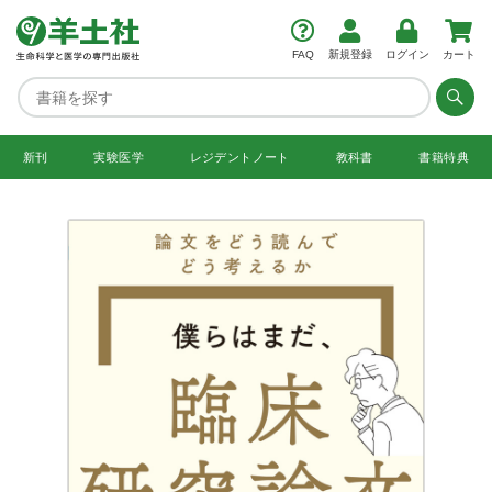
FAQ
新規登録
ログイン
カート
新刊
実験医学
レジデント
ノート
教科書
書籍特典