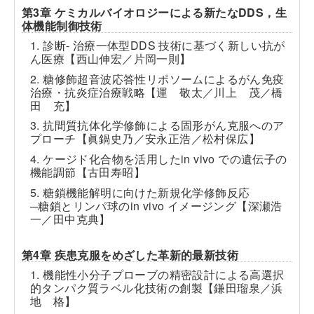
第3章 ケミカルバイオロジーによる新たなDDS，生
体機能制御技術
1. 診断- 治療一体型DDS 技術に基づく新しい抗が
ん医療【西山伸宏／片岡一則】
2. 糖修飾超音波応答性リポソームによるがん免疫
治療・抗炎症治療戦略【運 敬太／川上 茂／橋
田 充】
3. 抗間質抗体化学修飾による固形がん克服へのア
プローチ【眞鍋史乃／安永正浩／松村保広】
4. ケージド化合物を活用した
in vivo
での遺伝子の
機能調節【古田寿昭】
5. 糖鎖機能解明に向けた新規化学修飾反応
─糖鎖とリンパ球の
in vivo
イメージング【深瀬浩
一／田中克典】
第4章 疾患克服をめざした革新的最新技術
1. 機能性小分子プローブの精密設計による高選択
的タンパク質ラベル化技術の創製【鎌田瑠泉／浜
地 格】