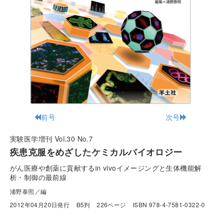
前号
次号
実験医学増刊 Vol.30 No.7
疾患克服をめざしたケミカルバイオロジー
がん医療や創薬に貢献するin vivoイメージングと生体機能解
析・制御の最前線
浦野泰照／編
2012年04月20日発行
B5判
226ページ
ISBN 978-4-7581-0322-0