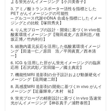
よる蛍光がんイメージング【小川美香子】
3. アミノ酸トランスポーター活性を指標とした
PET がんイメージングの可能性
─ グルコース代謝やDNA 合成を指標にしたイメー
ジングとの比較【塚田秀夫】
4. りん光プローブの設計・開発に基づく
in vivo
低
酸素環境イメージング【飛田成史／吉原利忠／穂
坂正博／竹内利行】
5. 細胞内還元反応を活用した低酸素環境イメージ
ング【田邉一仁／原田 浩／平岡眞寛／西本清
一】
6. ICG を活用した肝がん蛍光イメージングの臨床
応用【石沢武彰／宮田陽一／國土典宏】
7. 機能性MRI 造影剤の分子設計および動脈硬化イ
メージング【花岡健二郎】
8. 高感度MRI 造影剤の開発に基づく
in vivo
がんイ
メージング【近藤輝幸／木村 祐】
9. 蛍光プローブの精密設計に基づく
in vivo
迅速蛍
光がんイメージング【神谷真子／浦野泰照】