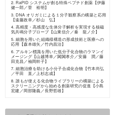
2. RaPID システムが創る特殊ペプチド創薬【伊藤
健一郎／菅 裕明】
3. DNA オリガミによる１分子観察系の構築と応用
【遠藤政幸／杉山 弘】
4. 高精度・高感度な生体分子解析を実現する核磁
気共鳴分子プローブ【山東信介／秦 龍ノ介】
5. 細胞を用いた組織様構造の形成技術と医療への
応用【森本雄矢／竹内昌治】
6. アルキン標識を用いた低分子化合物のラマンイ
メージング【山越博幸／闐闐孝介／安藤 潤／藤
田克昌／袖岡幹子】
7. 細胞治療を助ける小分子合成化合物【竹本尚弘
／平田 直／上杉志成】
8. 誰もが使える化合物ライブラリーの構築による
スクリーニングから始める創薬研究の促進【小島
宏建／岡部隆義／長野哲雄】