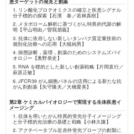
患ターゲットの発見と創薬
1. リン酸化プロテオミクスの確立と疾患シグナル
分子標的の探索【石濱 泰／若林真樹】
2. メタボローム解析に基づくがん特異的代謝の解
明【平山明由／曽我朋義】
3. 抗体に依存しない新しいタンパク質定量技術の
個別化治療への応用【大槻純男】
4. 病態診断，薬理，創薬のためのシステムズバイ
オロジー【奥野恭史】
5. RNA を標的とした新しい創薬戦略【片岡直行／
萩原正敏】
6. JFCR39 がん細胞パネルの活用による新たな抗
がん剤創薬【矢守隆夫／大橋愛美】
第2章 ケミカルバイオロジーで実現する生体疾患イ
メージング
1. 抗体を用いたがん特異的蛍光分子イメージング
と分子標的光治療の基礎と戦略【小林久隆】
2. アクチベータブル近赤外蛍光プローブの創製に