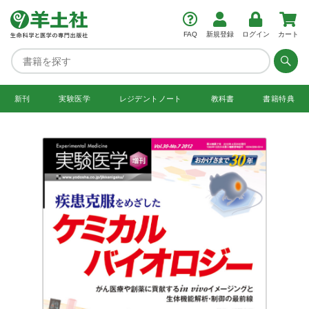
FAQ
新規登録
ログイン
カート
新刊
実験医学
レジデント
ノート
教科書
書籍特典