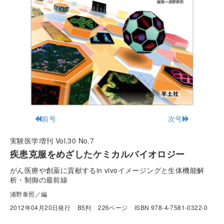
前号
次号
実験医学増刊 Vol.30 No.7
疾患克服をめざしたケミカルバイオロジー
がん医療や創薬に貢献するin vivoイメージングと生体機能解
析・制御の最前線
浦野泰照／編
2012年04月20日発行
B5判
226ページ
ISBN 978-4-7581-0322-0