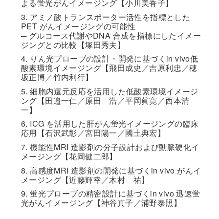
よる蛍光がんイメージング【小川美香子】
3. アミノ酸トランスポーター活性を指標とした
PET がんイメージングの可能性
─ グルコース代謝やDNA 合成を指標にしたイメー
ジングとの比較【塚田秀夫】
4. りん光プローブの設計・開発に基づく
in vivo
低
酸素環境イメージング【飛田成史／吉原利忠／穂
坂正博／竹内利行】
5. 細胞内還元反応を活用した低酸素環境イメージ
ング【田邉一仁／原田 浩／平岡眞寛／西本清
一】
6. ICG を活用した肝がん蛍光イメージングの臨床
応用【石沢武彰／宮田陽一／國土典宏】
7. 機能性MRI 造影剤の分子設計および動脈硬化イ
メージング【花岡健二郎】
8. 高感度MRI 造影剤の開発に基づく
in vivo
がんイ
メージング【近藤輝幸／木村 祐】
9. 蛍光プローブの精密設計に基づく
in vivo
迅速蛍
光がんイメージング【神谷真子／浦野泰照】