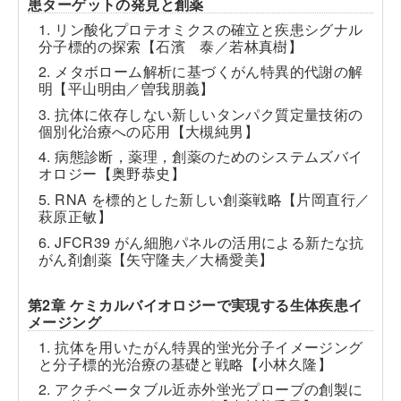
患ターゲットの発見と創薬
1. リン酸化プロテオミクスの確立と疾患シグナル
分子標的の探索【石濱 泰／若林真樹】
2. メタボローム解析に基づくがん特異的代謝の解
明【平山明由／曽我朋義】
3. 抗体に依存しない新しいタンパク質定量技術の
個別化治療への応用【大槻純男】
4. 病態診断，薬理，創薬のためのシステムズバイ
オロジー【奥野恭史】
5. RNA を標的とした新しい創薬戦略【片岡直行／
萩原正敏】
6. JFCR39 がん細胞パネルの活用による新たな抗
がん剤創薬【矢守隆夫／大橋愛美】
第2章 ケミカルバイオロジーで実現する生体疾患イ
メージング
1. 抗体を用いたがん特異的蛍光分子イメージング
と分子標的光治療の基礎と戦略【小林久隆】
2. アクチベータブル近赤外蛍光プローブの創製に