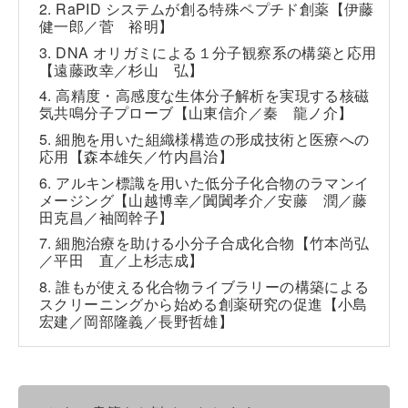
2. RaPID システムが創る特殊ペプチド創薬【伊藤
健一郎／菅 裕明】
3. DNA オリガミによる１分子観察系の構築と応用
【遠藤政幸／杉山 弘】
4. 高精度・高感度な生体分子解析を実現する核磁
気共鳴分子プローブ【山東信介／秦 龍ノ介】
5. 細胞を用いた組織様構造の形成技術と医療への
応用【森本雄矢／竹内昌治】
6. アルキン標識を用いた低分子化合物のラマンイ
メージング【山越博幸／闐闐孝介／安藤 潤／藤
田克昌／袖岡幹子】
7. 細胞治療を助ける小分子合成化合物【竹本尚弘
／平田 直／上杉志成】
8. 誰もが使える化合物ライブラリーの構築による
スクリーニングから始める創薬研究の促進【小島
宏建／岡部隆義／長野哲雄】