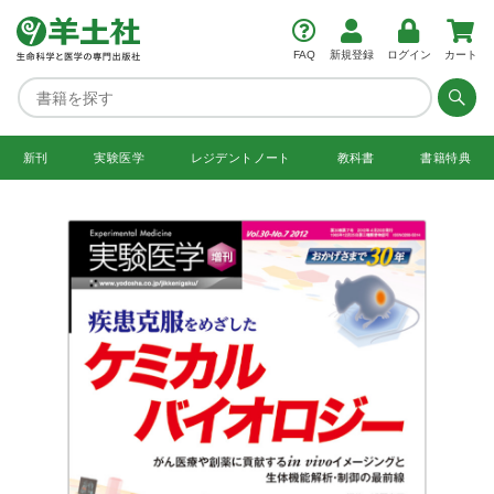
FAQ
新規登録
ログイン
カート
新刊
実験医学
レジデント
ノート
教科書
書籍特典