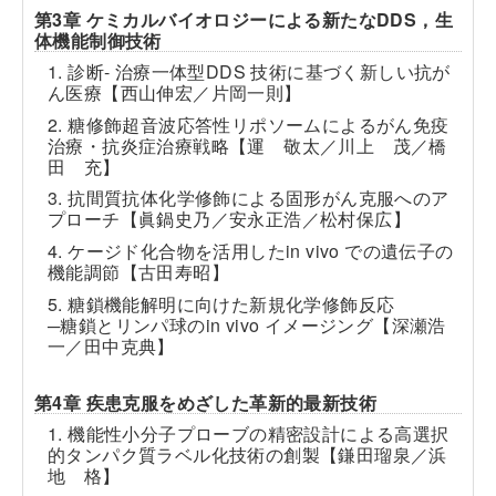
第3章 ケミカルバイオロジーによる新たなDDS，生
体機能制御技術
1. 診断- 治療一体型DDS 技術に基づく新しい抗が
ん医療【西山伸宏／片岡一則】
2. 糖修飾超音波応答性リポソームによるがん免疫
治療・抗炎症治療戦略【運 敬太／川上 茂／橋
田 充】
3. 抗間質抗体化学修飾による固形がん克服へのア
プローチ【眞鍋史乃／安永正浩／松村保広】
4. ケージド化合物を活用した
in vivo
での遺伝子の
機能調節【古田寿昭】
5. 糖鎖機能解明に向けた新規化学修飾反応
─糖鎖とリンパ球の
in vivo
イメージング【深瀬浩
一／田中克典】
第4章 疾患克服をめざした革新的最新技術
1. 機能性小分子プローブの精密設計による高選択
的タンパク質ラベル化技術の創製【鎌田瑠泉／浜
地 格】