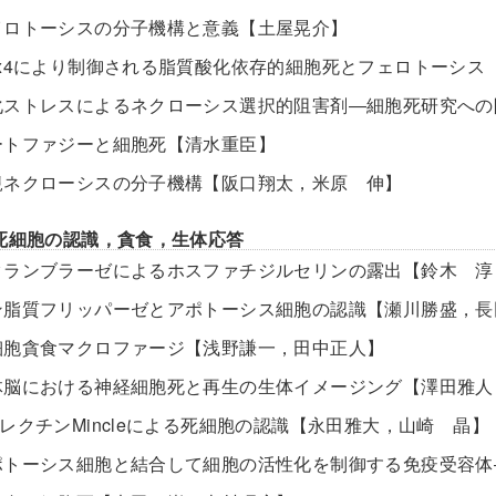
イロトーシスの分子機構と意義【土屋晃介】
Px4により制御される脂質酸化依存的細胞死とフェロトーシス
化ストレスによるネクローシス選択的阻害剤―細胞死研究へ
ートファジーと細胞死【清水重臣】
規ネクローシスの分子機構【阪口翔太，米原 伸】
死細胞の認識，貪食，生体応答
クランブラーゼによるホスファチジルセリンの露出【鈴木 淳
ン脂質フリッパーゼとアポトーシス細胞の認識【瀬川勝盛，長
細胞貪食マクロファージ【浅野謙一，田中正人】
体脳における神経細胞死と再生の生体イメージング【澤田雅人
型レクチンMincleによる死細胞の認識【永田雅大，山崎 晶】
ポトーシス細胞と結合して細胞の活性化を制御する免疫受容体―