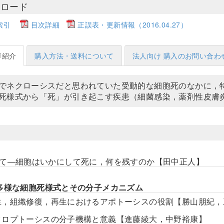
ンロード
索引
目次詳細
正誤表・更新情報（2016.04.27）
容紹介
購入方法・送料について
法人向け 購入のお問い合わ
でネクローシスだと思われていた受動的な細胞死のなかに，
死様式から「死」が引き起こす疾患（細菌感染，薬剤性皮膚
て―細胞はいかにして死に，何を残すのか【田中正人】
多様な細胞死様式とその分子メカニズム
生，組織修復，再生におけるアポトーシスの役割【勝山朋紀，
クロプトーシスの分子機構と意義【進藤綾大，中野裕康】