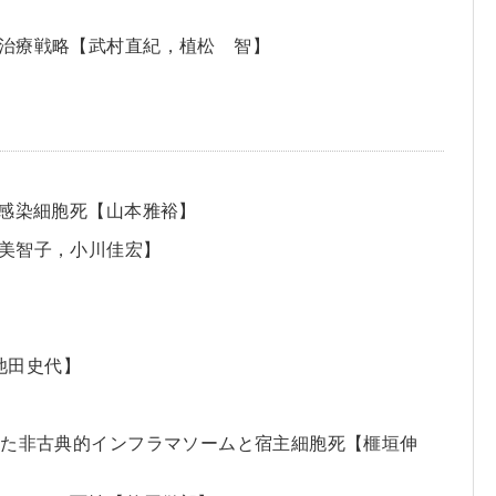
的治療戦略【武村直紀，植松 智】
な感染細胞死【山本雅裕】
美智子，小川佳宏】
池田史代】
した非古典的インフラマソームと宿主細胞死【榧垣伸