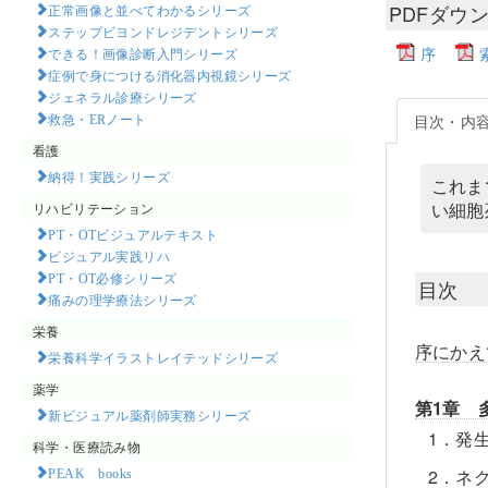
PDFダウ
正常画像と並べてわかるシリーズ
ステップビヨンドレジデントシリーズ
序
できる！画像診断入門シリーズ
症例で身につける消化器内視鏡シリーズ
ジェネラル診療シリーズ
救急・ERノート
目次・内
看護
納得！実践シリーズ
これま
い細胞
リハビリテーション
PT・OTビジュアルテキスト
ビジュアル実践リハ
PT・OT必修シリーズ
目次
痛みの理学療法シリーズ
栄養
序にかえ
栄養科学イラストレイテッドシリーズ
薬学
第1章 
新ビジュアル薬剤師実務シリーズ
1．発
科学・医療読み物
PEAK books​
2．ネ