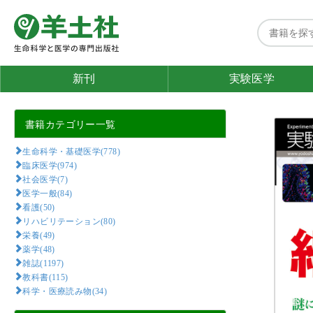
新刊
実験医学
書籍カテゴリー一覧
生命科学・基礎医学(778)
臨床医学(974)
社会医学(7)
医学一般(84)
看護(50)
リハビリテーション(80)
栄養(49)
薬学(48)
雑誌(1197)
教科書(115)
科学・医療読み物(34)