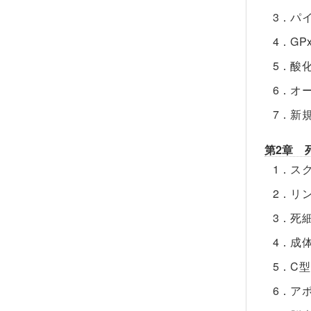
3．パ
4．G
5．酸
6．オ
7．新
第2章 
1．ス
2．リ
3．死
4．成
5．C
6．ア