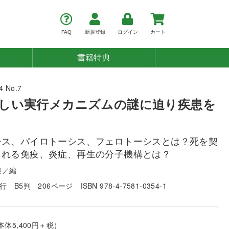
FAQ
新規登録
ログイン
カート
書籍特典
 No.7
しい実行メカニズムの謎に迫り疾患を
シス、パイロトーシス、フェロトーシスとは？死を契
される免疫、炎症、再生の分子機構とは？
康／編
発行
B5判
206ページ
ISBN 978-4-7581-0354-1
本体5,400円＋税）