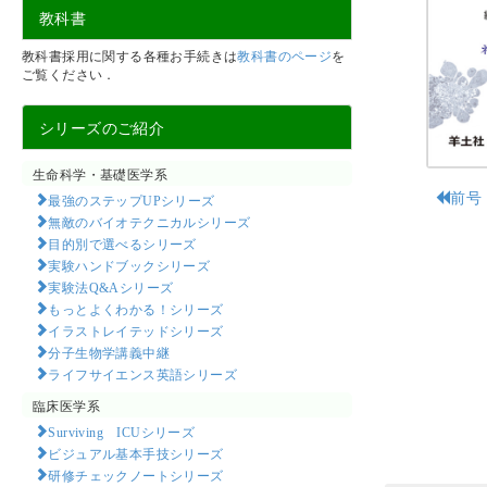
教科書
教科書採用に関する各種お手続きは
教科書のページ
を
ご覧ください．
シリーズのご紹介
生命科学・基礎医学系
前号
最強のステップUPシリーズ
無敵のバイオテクニカルシリーズ
目的別で選べるシリーズ
実験ハンドブックシリーズ
実験法Q&Aシリーズ
もっとよくわかる！シリーズ
イラストレイテッドシリーズ
分子生物学講義中継
ライフサイエンス英語シリーズ
臨床医学系
Surviving ICUシリーズ
ビジュアル基本手技シリーズ
研修チェックノートシリーズ