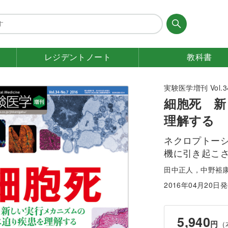
レジデント
ノート
教科書
実験医学増刊 Vol.34
細胞死 新
理解する
ネクロプトー
機に引き起こ
田中正人，中野裕
2016年04月20日
5,940
円
（