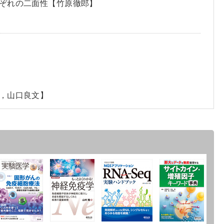
ぞれの二面性【竹原徹郎】
，山口良文】