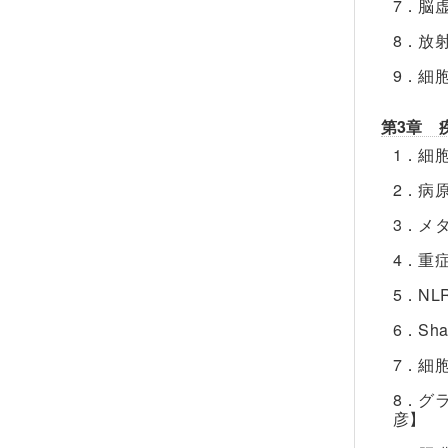
7．脳
8．放
9．細
第3章 
1．細
2．病
3．メ
4．重
5．N
6．S
7．細
8．グ
彦】