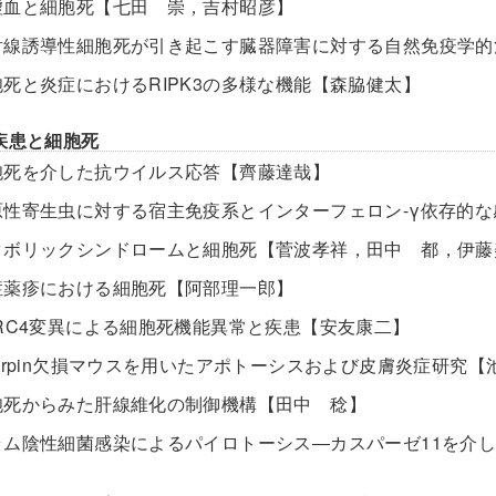
虚血と細胞死【七田 崇，吉村昭彦】
射線誘導性細胞死が引き起こす臓器障害に対する自然免疫学
胞死と炎症におけるRIPK3の多様な機能【森脇健太】
疾患と細胞死
胞死を介した抗ウイルス応答【齊藤達哉】
原性寄生虫に対する宿主免疫系とインターフェロン-γ依存的
タボリックシンドロームと細胞死【菅波孝祥，田中 都，伊藤
症薬疹における細胞死【阿部理一郎】
LRC4変異による細胞死機能異常と疾患【安友康二】
harpin欠損マウスを用いたアポトーシスおよび皮膚炎症研究【
胞死からみた肝線維化の制御機構【田中 稔】
ラム陰性細菌感染によるパイロトーシス―カスパーゼ11を介