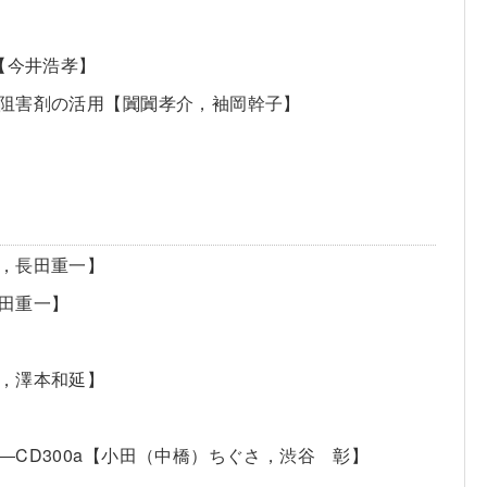
【今井浩孝】
の阻害剤の活用【闐闐孝介，袖岡幹子】
，長田重一】
田重一】
，澤本和延】
CD300a【小田（中橋）ちぐさ，渋谷 彰】