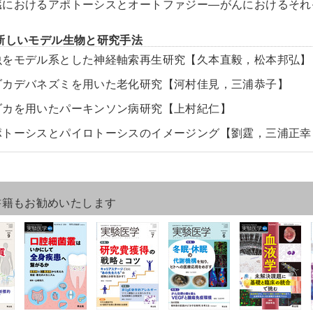
臓におけるアポトーシスとオートファジー―がんにおけるそれ
新しいモデル生物と研究手法
虫をモデル系とした神経軸索再生研究【久本直毅，松本邦弘】
ダカデバネズミを用いた老化研究【河村佳見，三浦恭子】
ダカを用いたパーキンソン病研究【上村紀仁】
ポトーシスとパイロトーシスのイメージング【劉霆，三浦正幸
書籍もお勧めいたします