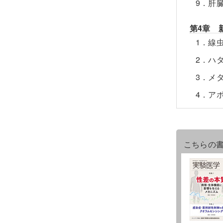
9．肝
第4章 
1．線
2．ハ
3．メ
4．ア
こちらの