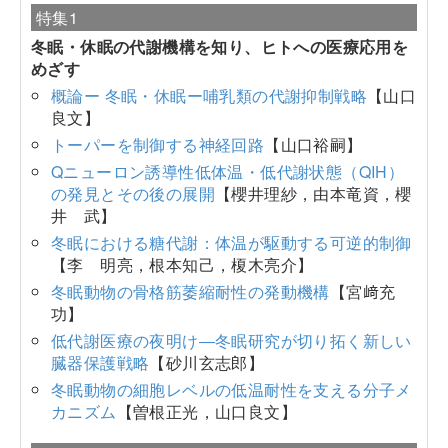
特集1
冬眠・休眠の代謝機構を知り、ヒトへの医療応用を
めざす
概論ー 冬眠・休眠ー哺乳類の代謝抑制戦略
【山口
良文】
トーパーを制御する神経回路
【山口裕嗣】
Qニューロン誘導性低体温・低代謝状態（QIH）
の発見とその後の展開
【櫻井理紗，由本竜資，櫻
井 武】
冬眠における糖代謝：体温が駆動する可逆的制御
【李 明亮，根本知己，榎木亮介】
冬眠動物の骨格筋萎縮耐性の発動機構
【宮﨑充
功】
低代謝医療の夜明け―冬眠研究が切り拓く新しい
臓器保護戦略
【砂川玄志郎】
冬眠動物の細胞レベルの低温耐性を支える分子メ
カニズム
【曽根正光，山口良文】