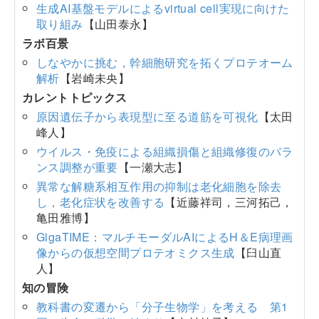
生成AI基盤モデルによるvirtual cell実現に向けた
取り組み
【山田泰永】
ラボ百景
しなやかに挑む，幹細胞研究を拓くプロテオーム
解析
【岩崎未央】
カレントトピックス
原因遺伝子から表現型に至る道筋を可視化
【太田
峰人】
ウイルス・免疫による組織損傷と組織修復のバラ
ンス調整が重要
【一瀬大志】
異常な解糖系相互作用の抑制は老化細胞を除去
し，老化症状を改善する
【近藤祥司，三河拓己，
亀田雅博】
GigaTIME：マルチモーダルAIによるH＆E病理画
像からの仮想空間プロテオミクス生成
【臼山直
人】
知の冒険
教科書の変遷から「分子生物学」を考える 第1