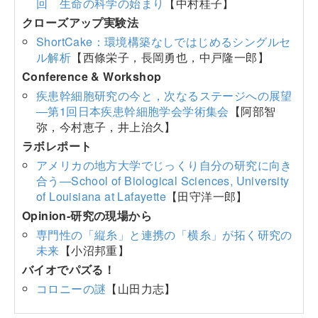
回 生命の科学の始まり
【中村桂子】
クローズアップ実験法
ShortCake：環境構築なしではじめるシングルセ
ル解析
【西條栄子，長岡勇也，中戸隆一郎】
Conference & Workshop
疾患幹細胞研究の今と，次なるステージへの展望
―第1回日本疾患幹細胞学会学術集会
【阿部智
弥，今村恵子，井上治久】
ラボレポート
アメリカの地方大学でじっくり自分の研究に向き
合う―School of Biological Sciences, University
of Louisiana at Lafayette
【田守洋一郎】
Opinion-研究の現場から
専門性の「縦糸」と連携の「横糸」が拓く研究の
未来
【小沼邦重】
バイオでパズる！
コロニーの謎
【山田力志】