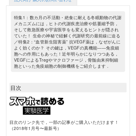
特集1：数カ月の不活動・絶食に耐える冬眠動物の代謝
メカニズムには，ヒトの代謝疾患治療や筋萎縮予防，
そして救急医療や宇宙医学をも変えるヒントが隠され
ていた！ 生命の神秘で紐解く代謝研究の最前線に迫る
／特集2：“血管新生阻害薬” 抗VEGF薬は，なぜがんに
よく効くのか？ その鍵は，VEGFの真機能――免疫細
胞への作用にもあった！近年明らかになりつつある，
VEGFによるTregやマクロファージ，骨髄由来抑制細
胞といった免疫細胞の制御機構をご紹介します．
目次
目次のリンク先で，一部の記事がご購入いただけます！
（2018年1月号〜最新号）