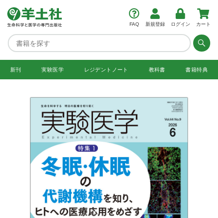
FAQ
新規登録
ログイン
カート
新刊
実験医学
レジデント
ノート
教科書
書籍特典