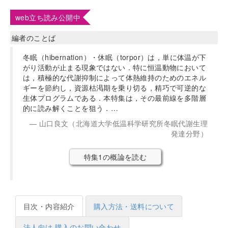
web立ち読み公開中
編者のことば
冬眠（hibernation）・休眠（torpor）は，単に体温が下
がり活動が止まる現象ではない．特に恒温動物において
は，積極的な代謝抑制によって体熱維持のためのエネル
ギーを節約し，資源枯渇期を乗り切る，精巧で可逆的な
生体プログラムである．本特集は，その最前線を多階層
的に読み解くことを狙う．…
山口良文（北海道大学低温科学研究所冬眠代謝生理
発達分野）
特集1の概論を読む
目次・内容紹介
購入方法・送料について
法人向け 購入のお問い合わせ