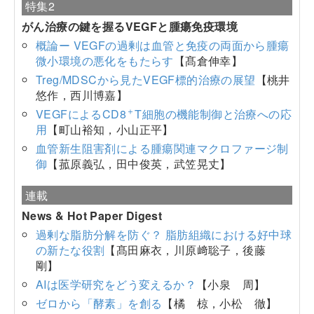
特集2
がん治療の鍵を握るVEGFと腫瘍免疫環境
概論ー VEGFの過剰は血管と免疫の両面から腫瘍
微小環境の悪化をもたらす
【髙倉伸幸】
Treg/MDSCから見たVEGF標的治療の展望
【桃井
悠作，西川博嘉】
＋
VEGFによるCD8
T細胞の機能制御と治療への応
用
【町山裕知，小山正平】
血管新生阻害剤による腫瘍関連マクロファージ制
御
【菰原義弘，田中俊英，武笠晃丈】
連載
News & Hot Paper Digest
過剰な脂肪分解を防ぐ？ 脂肪組織における好中球
の新たな役割
【髙田麻衣，川原﨑聡子，後藤
剛】
AIは医学研究をどう変えるか？
【小泉 周】
ゼロから「酵素」を創る
【橘 椋，小松 徹】