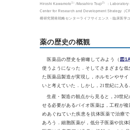
1）
2）
Hiroshi Kawamoto
/Masahiro Tsuji
：Laboratory o
Center for Research and Development Strategy（
構研究開発戦略センターライフサイエンス・臨床医学
薬の歴史の概観
医薬品の歴史を俯瞰してみよう（
図1
使うようになった．そしてさまざまな低
た医薬品製造が実現し，ホルモンやサイ
いと考えていた．しかし，21世紀に入
生産・製造の観点から見ると，20世
せる必要があるバイオ医薬は，工程が複
めあぐねていた疾患を抗体医薬で治療で
あろう．細胞医薬が，低分子医薬や抗体