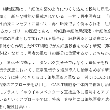
．細胞医薬は，「細胞を薬のようにつくり込んで投与し疾患
加え，新たな機能が搭載されている．一方，再生医療は，「
う治療コンセプトに基づく．再生医療でよく例示される，組
なるカテゴリーの医療である．幹細胞や細胞懸濁液（幹細胞
生体の再建として施行される場合は，細胞医薬とは治療コン
S細胞から作製したNKT細胞でがん細胞殺傷をめざす研究（
第
-12
）などは，両者の重なりの部分に位置するが，どちらか
う．遺伝子治療は，「タンパク質分子ではなく，遺伝子を投
伝子疾患において，正常遺伝子を追加導入し治療をめざす研
のように使ってきた点は，細胞医薬と重なる．例えばCAR-
治療のアプローチを活用し，CAR-T細胞を生体内で創製し
にプラスミドやウイルスベクターを直接生体に投与するアプ
いるというアプローチでは，将来，究極的には細胞医薬と遺
る可能性は高い．