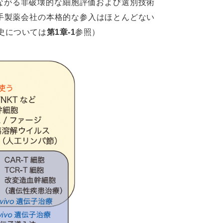
ながる非破壊的な細胞評価および選別技術
手製薬会社の本格的な参入はほとんどない
史については
第1章-1
参照）