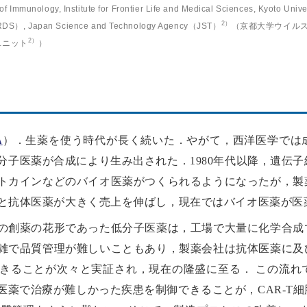
f Immunology, Institute for Frontier Life and Medical Sciences, Kyoto Unive
2）
CRDS）, Japan Science and Technology Agency（JST）
（京都大学ウイル
2）
ユニット
）
A
）．生薬を使う時代が長く続いた．やがて，西洋医学では
分子医薬が合成により生み出された．1980年代以降，遺伝
トカインなどのバイオ医薬がつくられるようになったが，製
ると抗体医薬が大きく売上を伸ばし，現在ではバイオ医薬が医
紀の創薬の花形であった低分子医薬は，工場で大量に化学合
雑で品質管理が難しいこともあり，製薬会社は抗体医薬に及
きることが次々と実証され，現在の隆盛に至る． この流れ
医薬で治療が難しかった疾患を制御できることが，CAR-T