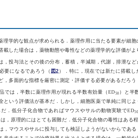
，薬理学的な観点が求められる．薬理作用に当たる要素が細
搭載した場合は，薬物動態や毒性などの薬理学的な評価がよ
は，投与法とその後の分布，蓄積，半減期，代謝，排泄など
必要になるであろう（
図2
）．特に，現在では新たに搭載し
ど，多面的な指標を厳密に測定・評価する必要があるだろう
品では，半数に薬理作用が現れる半数有効量（ED
）と半
50
全という評価法が基本だ．しかし，細胞医薬で単純に同じよ
だ．低分子化合物であればマウスやサルの動物実験でED
5
とは，原理的にはとても困難だ．低分子化合物の毒性はある程
は，マウスやサルに投与しても検証しようがないからである