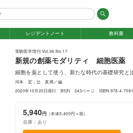
レジデント
ノート
教科書
実験医学増刊 Vol.38 No.17
新規の創薬モダリティ 細胞医薬
細胞を薬として使う、新たな時代の基礎研究と
河本 宏，辻 真博／編
2020年10月20日発行
B5判
243ページ
ISBN 978-4-758
5,940
円
（本体5,400円＋税）
在庫：あり