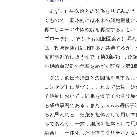
まず，再生医療との関係を見てみよう
くもので，基本的には本来の細胞機能に
再生し本来の生体機能を再建する」とい
プローチは，そもそも細胞医薬とは異
は，投与形態は細胞医薬と共通するが，
疫抑制剤的に扱う研究（
第3章-7
），iP
小板輸血製剤の代替をめざす研究（
第3章
次に，遺伝子治療との関係を見てみよ
コンセプトに基づく．これまでは単一遺
子治療において，細胞を遺伝子の運び屋
る成功事例である．また，
in vivo
遺伝子
ると思われる．細胞を担体として用いず
るであろう．一方，細胞を担体として用
融合し，一体化した治療モダリティとな