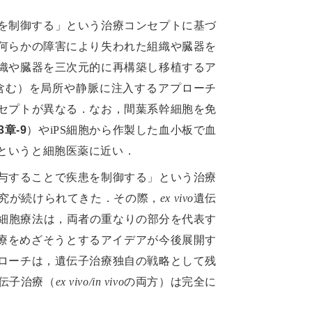
を制御する」という治療コンセプトに基づ
何らかの障害により失われた組織や臓器を
織や臓器を三次元的に再構築し移植するア
含む）を局所や静脈に注入するアプローチ
セプトが異なる．なお，間葉系幹細胞を免
3章-9
）やiPS細胞から作製した血小板で血
というと細胞医薬に近い．
与することで疾患を制御する」という治療
究が続けられてきた．その際，
ex vivo
遺伝
T細胞療法は，両者の重なりの部分を代表す
治療をめざそうとするアイデアが今後展開す
ローチは，遺伝子治療独自の戦略として残
伝子治療（
ex vivo/in vivo
の両方）は完全に