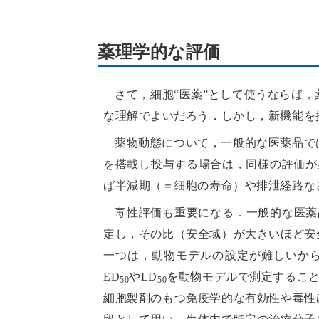
薬理学的な評価
さて，細胞“医薬”として使うならば
な理解でよいだろう．しかし，新機能を
薬物動態について，一般的な医薬品で
を搭載し投与する場合は，同様の評価が
ば半減期（＝細胞の寿命）や排泄経路な
毒性評価も重要になる．一般的な医薬
定し，その比（安全域）が大きいほど安
一つは，動物モデルの設定が難しいから
ED
やLD
を動物モデルで測定するこ
50
50
細胞製剤のもつ免疫学的な有効性や毒性