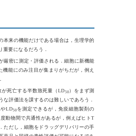
胞の本来の機能だけである場合は，生理学的
り重要になるだろう．
が厳密に測定・評価される．細胞に新機能
た機能にのみ注目が集まりがちだが，例え
．
数が死亡する半数致死量（LD
）をまず測
50
うな評価法を課するのは難しいであろう．
やLD
を測定できるが，免疫細胞製剤の
0
50
度動物間で共通性があるが，例えばヒトT
．ただし，細胞をドラッグデリバリーの手