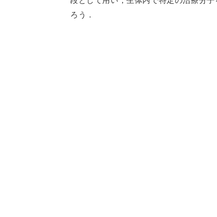
段として用い，生体内で特定の治療分子
ろう．