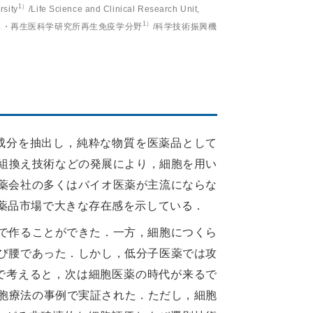
1）
rsity
/Life Science and Clinical Research Unit,
1）
ス・再生医科学研究所再生免疫学分野
/科学技術振興機
成分を抽出し，純粋な物質を医薬品として
子組換え技術などの発展により，細胞を用い
薬会社の多くはバイオ医薬が主流にならな
薬品市場で大きな存在感を示している．
成で作ることができた．一方，細胞につくら
び腰であった．しかし，低分子医薬では攻
で考えると，次は細胞医薬の時代が来るで
細胞療法の事例で実証された．ただし，細胞