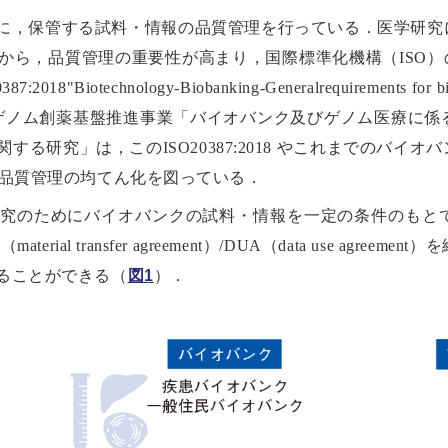
に，保管する試料・情報の品質管理を行っている．医学研究
ら，品質管理の重要性が高まり，国際標準化機構（ISO）の
"Biotechnology-Biobanking-Generalrequirement
 ゲノム創薬基盤推進事業「バイオバンク及びゲノム医療に
る研究」は，このISO20387:2018 やこれまでのバイ
品質管理の均てん化を図っている．
究のためにバイオバンクの試料・情報を一定の条件のもと
al transfer agreement）/DUA（data use agr
ることができる（
図1
）．