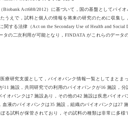
obank Act688/2012）に基づいて，国の基盤として
得たうえで，試料と個人の情報を将来の研究のために収集し
（Act on the Secondary Use of Health and Soc
タの二次利用が可能となり，FINDATA がこれらのデータ
ノム医療研究支援として，バイオバンク情報一覧としてまとま
11 施設，共同研究での利用のバイオバンクが16 施設，分
イオバンクは7 施設あり，その他の42 施設は疾患バイオ
設，血液のバイオバンクは35 施設，組織のバイオバンクは27 
にものぼる試料が保管されており，その試料の種類は非常に多