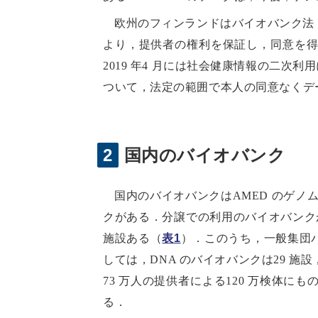
欧州のフィンランドはバイオバンク法（Bi
より，提供者の権利を保証し，同意を
2019 年4 月には社会健康情報の二次利用に関する法律
ついて，法定の範囲で本人の同意なくデー
2
国内のバイオバンク
国内のバイオバンクはAMED のゲ
クがある．分譲での利用のバイオバンクが
施設ある（
表1
）．このうち，一般集団バ
しては，DNA のバイオバンクは29 施
73 万人の提供者による120 万検体
る．