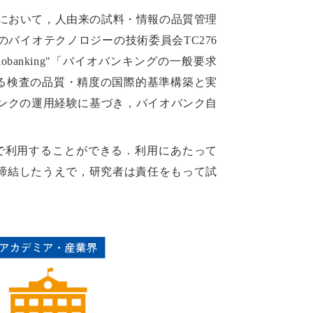
において，人由来の試料・情報の品質管理
バイオテクノロジーの技術委員会TC276
s for biobanking"「バイオバンキングの一般要求
係る検査の品質・精度の国際的基準構築と実
オバンクの運用経験に基づき，バイオバンク自
で利用することができる．利用にあたって
eement）を締結したうえで，研究者は責任をもって試