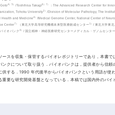
4）5）
6）7）
i Goto
/Toshihisa Takagi
：The Advanced Research Center for Innov
2）
nization, Tohoku University
/Division of Molecular Pathology, The Institu
4）
al Health and Medicine
/Medical Genome Center, National Center of Neuro
7）
1）
se Center
（東北大学高等研究機構未来型医療創成センター
/ 東北大学東
4）
央バイオバンク
/ 国立精神・神経医療研究センターメディカル・ゲノムセンタ
ソースを収集・保管するバイオレポジトリーであり，本書で
バンクについて取り扱う．バイオバンクは，提供者から信頼
供する．1990 年代後半からバイオバンクという用語が使
る重要な研究開発基盤となっている．本稿では国内外のバイ