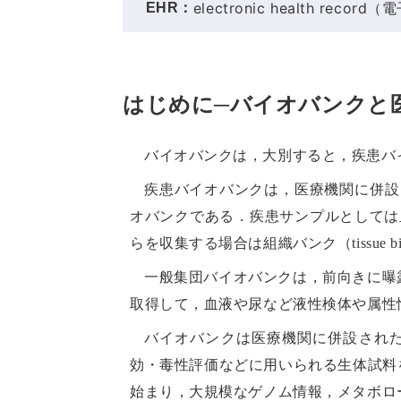
electronic health reco
EHR：
はじめに─バイオバンク
バイオバンクは，大別すると，疾患バイオバ
疾患バイオバンクは，医療機関に併
オバンクである．疾患サンプルとしては
らを収集する場合は組織バンク（tissue b
一般集団バイオバンクは，前向きに曝
取得して，血液や尿など液性検体や属性
バイオバンクは医療機関に併設され
効・毒性評価などに用いられる生体試料
始まり，大規模なゲノム情報，メタボロ