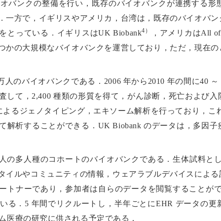
イオバンクの整備を行い，既存のバイオバンクが連携する形
．一方で，イギリスやアメリカ，台湾は，既存のバイオバン
4）
っている．イギリスはUK Biobank
，アメリカはAll of
つかの大規模なバイオバンクを運営しており，ただ，現在の
0 万人のバイオバンクである．2006 年から2010 年の間に40
して，2,400 種類の形質を得て，がん診断，死亡および
レイによるジェノタイピング，エキソーム解析を行っており，これ
解析することができる．UK Biobank のデータは，多
民100 万人の多人種のコホートのバイオバンクである．生体試料
タイルやコミュニティの情報，ウェアラブルデバイスによる
トナーであり，参加者は自らのデータを閲覧することができる点
いる．5 年間でリクルートし，半年ごとにEHR データの
，ゲノム医療の研究に供される予定である．