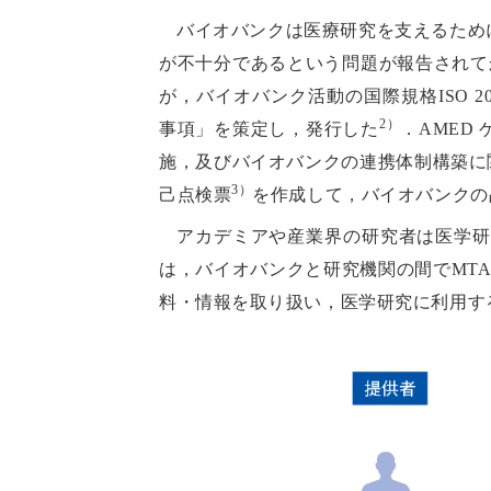
バイオバンクは医療研究を支えるため
が不十分であるという問題が報告されてか
が，バイオバンク活動の国際規格ISO 20387:2018
2）
事項」を策定し，発行した
．AMED
施，及びバイオバンクの連携体制構築に関す
3）
己点検票
を作成して，バイオバンクの
アカデミアや産業界の研究者は医学研
は，バイオバンクと研究機関の間でMTA（materi
料・情報を取り扱い，医学研究に利用す