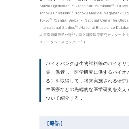
1）2）
3）
Soichi Ogishima
/Yoshinori Murakami
/Yu-ich
1）
Tohoku University
/Tohoku Medical Megabank Orga
3）
Tokyo
/Central Biobank, National Center for Glob
6）
International Studies
/National Bioscience Databa
3）
人癌病因遺伝子分野
/ 国立国際医療研究センター中
7）
スデータベースセンター
）
バイオバンクは生物試料等のバイオリ
集・保管し，医学研究に供するバイオ
る）を取得して，将来実施される研究に
生医療などの先端的な医学研究を支え
ついて紹介する．
［略語］