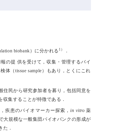
1）
tion biobank）に分かれる
．
報の提 供を受けて，収集・管理するバイ
tissue sample）もあり，とくにこれ
般住民から研究参加者を募り，包括同意を
を収集することが特徴である．
索，疾患のバイオマーカー探索，
in vitro
薬
で大規模な一般集団バイオバンクの形成が
きた．