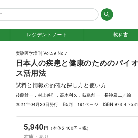
レジデント
ノート
教科書
実験医学増刊 Vol.39 No.7
日本人の疾患と健康のためのバイ
ス活用法
試料と情報の的確な探し方と使い方
後藤雄一，村上善則，高木利久，荻島創一，長神風二／編
2021年04月20日発行
B5判
191ページ
ISBN 978-4-758
5,940
円
（本体5,400円＋税）
在庫：あり