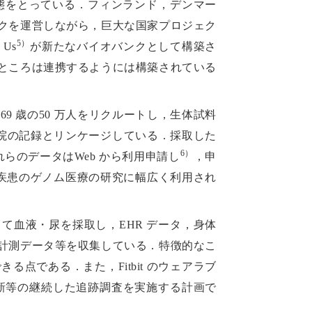
態をとっている．フィンランド，デンマー
クを運営しながら，巨大な国家プロジェク
5）
 Us
が新たなバイオバンクとして構築さ
ところは連携するようには構築されている
 ～ 69 歳の50 万人をリクルートし，生体試料
入院の記録とリンケージしている．採取した
6）
らのデータはWeb から利用申請し
，申
因子疾患のゲノム医療の研究に幅広く利用され
として血液・尿を採取し，EHR データ，身体
計測データ等を収集している．特徴的なこ
である．また，Fitbit のウェアラブ
更新等の継続した追跡調査を実施する計画で