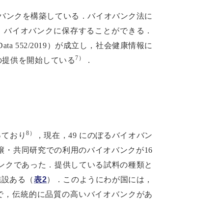
バイオバンクを構築している．バイオバンク法に
，バイオバンクに保存することができる．
ial Data 552/2019）が成立し，社会健康情報に
7）
の提供を開始している
．
8）
っており
，現在，49 にのぼるバイオバン
譲・共同研究での利用のバイオバンクが16
バンクであった．提供している試料の種類と
施設ある（
表2
）．このようにわが国には，
様で，伝統的に品質の高いバイオバンクがあ