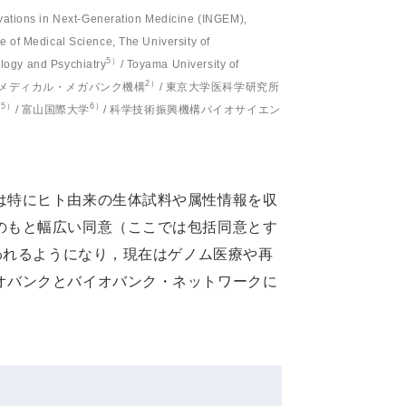
ations in Next-Generation Medicine (INGEM),
te of Medical Science, The University of
5）
logy and Psychiatry
/ Toyama University of
2）
北メディカル・メガバンク機構
/ 東京大学医科学研究所
5）
6）
ー
/ 富山国際大学
/ 科学技術振興機構バイオサイエン
は特にヒト由来の生体試料や属性情報を収
のもと幅広い同意（ここでは包括同意とす
われるようになり，現在はゲノム医療や再
オバンクとバイオバンク・ネットワークに