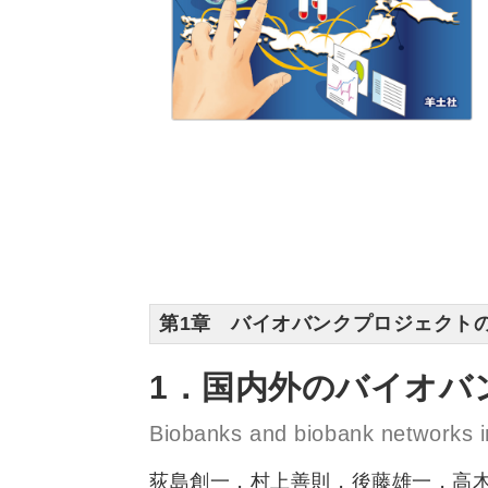
第1章 バイオバンクプロジェクト
1．国内外のバイオバ
Biobanks and biobank networks 
荻島創一，村上善則，後藤雄一，高