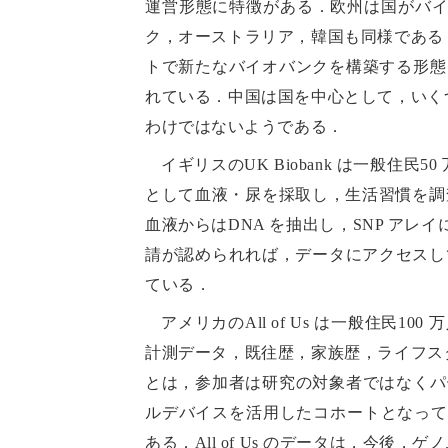
運営形態に特徴がある．欧州は国がバ
ク，オーストラリア，韓国も同様である
トで新たなバイオバンクを構築する形態をと
れている．中国は国を中心として，いく
わけではないようである．
イギリスのUK Biobank は一般住民5
として血液・尿を採取し，生活習慣を調査
血液からはDNA を抽出し，SNP ア
請が認められれば，データにアクセスして
ている．
アメリカのAll of Us は一般住
計測データ，既往歴，家族歴，ライフス
とは，参加者は研究の対象者ではなくパー
ルデバイスを活用したコホートとなって
ある．All of Us のデータは，今後