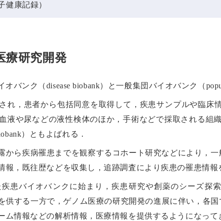
rd（電子健康記録）
と医療研究開発
ンク（disease biobank）と一般集団バイオバンク（popula
設され，患者から包括同意を取得して，疾患サンプルや臨床情
血液や尿などの液性検体のほか，手術などで採取される組織検体（
iobank）ともよばれる．
露から疾病罹患までを観察するコホート研究などにより，一
情報，既往歴などを収集し，追跡調査により疾患の罹患情報
た疾患バイオバンクに始まり，疾患研究や創薬のシーズ探
を供する一方で，ゲノム医療の研究開発の進展に伴い，各国
ーム情報などの解析情報，医療情報を提供するようになって