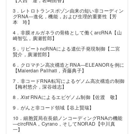
【大西 遼，岩崎由香】
3．レトロトランスポゾン由来の短い非コーディン
グRNA―進化，機能，および生理的重要性【芳
本 玲】
4．非膜オルガネラの骨格として働くarcRNA【山
崎智弘，廣瀬哲郎】
5．リピートncRNAによる遺伝子発現制御【二宮
賢介，廣瀬哲郎】
6．クロマチン高次構造とRNA―ELEANORを例に
【Maierdan Palihati，斉藤典子】
7．非コードRNA転写によるゲノム高次構造の制御
【梅村悠介，深谷雄志】
8．
Xist
RNAによるエピゲノム制御【佐渡 敬】
9．がんと非コード領域【谷上賢瑞】
10．細胞質局在長鎖ノンコーディングRNAの機能
―circRNA，Cyrano，そしてNORAD【中川真
一】