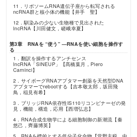
11．リボソームRNA遺伝子座から転写される
ncRNA群と核小体の機能【井手 聖】
12．馴染みの少ない生物種で見出された
lncRNA【川田健文，嵯峨幸夏】
第3章 RNAを “使う” ―RNAを使い細胞を操作す
る
1．翻訳を操作するアンチセンス
lncRNA「SINEUP」【髙橋葉月，Piero
Carninci】
2．サイボーグRNAアプタマー創薬を天然型DNA
アプタマーでrebootする【吉本敬太郎，坂田飛
鳥，稲見有希】
3．ブリッジRNA依存性IS110リコンビナーゼの発
見，機能，構造，応用【西増弘志】
4．RNA合成生物学による細胞制御の新潮流【秦
悠己，齊藤博英】
5．RNAを標的とする低分子化合物【堂野主税，中