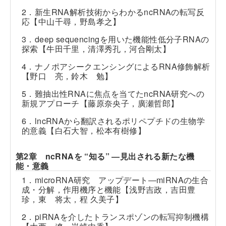
2．新生RNA解析技術からわかるncRNAの転写反
応【中山千尋，野島孝之】
3．deep sequencingを用いた機能性低分子RNAの
探索【牛田千里，清澤秀孔，河合剛太】
4．ナノポアシークエンシングによるRNA修飾解析
【野口 亮，鈴木 勉】
5．難抽出性RNAに焦点を当てたncRNA研究への
新規アプローチ【藤原奈央子，廣瀬哲郎】
6．lncRNAから翻訳されるポリペプチドの生物学
的意義【白石大智，松本有樹修】
第2章 ncRNAを “知る” ―見出される新たな機
能・意義
1．microRNA研究 アップデート―miRNAの生合
成・分解，作用機序と機能【浅野吉政，吉田豊
珍，東 将太，程 久美子】
2．piRNAを介したトランスポゾンの転写抑制機構