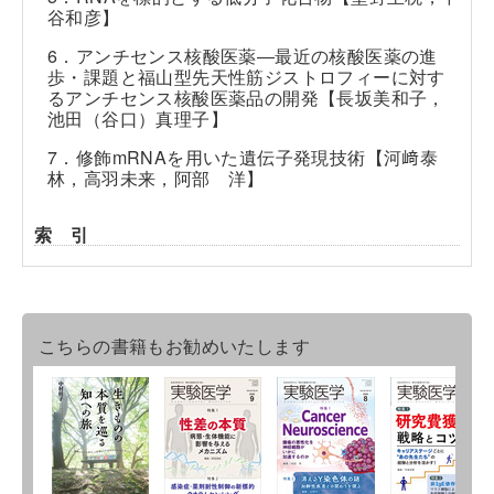
谷和彦】
6．アンチセンス核酸医薬―最近の核酸医薬の進
歩・課題と福山型先天性筋ジストロフィーに対す
るアンチセンス核酸医薬品の開発【長坂美和子，
池田（谷口）真理子】
7．修飾mRNAを用いた遺伝子発現技術【河﨑泰
林，高羽未来，阿部 洋】
索 引
こちらの書籍もお勧めいたします