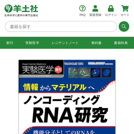
FAQ
新規登録
ログイン
カート
新刊
実験医学
レジデント
ノート
教科書
書籍特典