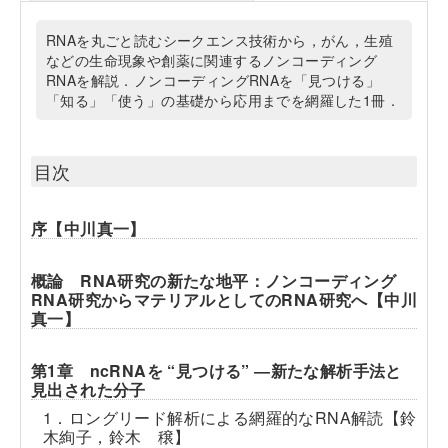
RNAを丸ごと読むシークエンス技術から，がん，生殖
などの生命現象や創薬に関連するノンコーディング
RNAを解説．ノンコーディングRNAを「見つける」
「知る」「使う」の基礎から応用までを網羅した1冊．
目次
序【中川真一】
概論 RNA研究の新たな地平：ノンコーディング
RNA研究からマテリアルとしてのRNA研究へ【中川
真一】
第1章 ncRNAを “見つける” ―新たな解析手法と
見出された分子
1．ロングリード解析による網羅的なRNA解読【鈴
木絢子，鈴木 穣】