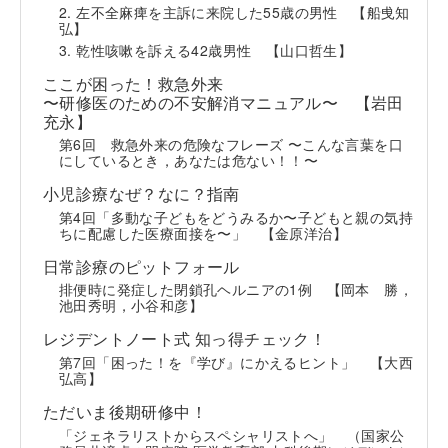
2. 左不全麻痺を主訴に来院した55歳の男性
【船曵知
弘】
3. 乾性咳嗽を訴える42歳男性
【山口哲生】
ここが困った！救急外来
〜研修医のための不安解消マニュアル〜
【岩田
充永】
第6回 救急外来の危険なフレーズ 〜こんな言葉を口
にしているとき，あなたは危ない！！〜
小児診療なぜ？なに？指南
第4回「多動な子どもをどうみるか〜子どもと親の気持
ちに配慮した医療面接を〜」
【金原洋治】
日常診療のピットフォール
排便時に発症した閉鎖孔ヘルニアの1例
【岡本 勝，
池田秀明，小谷和彦】
レジデントノート式 知っ得チェック！
第7回「困った！を『学び』にかえるヒント」
【大西
弘高】
ただいま後期研修中！
「ジェネラリストからスペシャリストへ」
（国家公