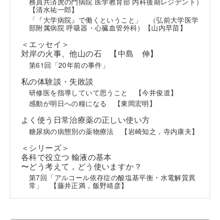
務員共済虎の門病院 医学教育部 内科後期レジデント）
【清水祐一郎】
「『大学病院』で働くということ」
（弘前大学医学
部附属病院 呼吸器・心臓血管外科）【山内早苗】
＜エッセイ＞
対岸の火事、他山の石
【中島 伸】
第61回「20年前の事件」
私の体験談・失敗談
研修医を指導していて思うこと
【今井俊道】
感動が明日への糧になる
【東岡宏明】
よく使う日常治療薬の正しい使い方
糖尿病の病態別の薬物療法
【岩崎知之，寺内康夫】
＜シリーズ＞
各科で役立つ 輸液の基本
〜どう考えて，どう使いますか？
第7回「アルコール依存症の酸塩基平衡・水電解質異
常」
【藤井正満，飯野靖彦】