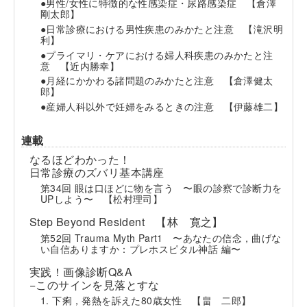
●男性/女性に特徴的な性感染症・尿路感染症
【倉澤
剛太郎】
●日常診療における男性疾患のみかたと注意
【滝沢明
利】
●プライマリ・ケアにおける婦人科疾患のみかたと注
意
【近内勝幸】
●月経にかかわる諸問題のみかたと注意
【倉澤健太
郎】
●産婦人科以外で妊婦をみるときの注意
【伊藤雄二】
連載
なるほどわかった！
日常診療のズバリ基本講座
第34回 眼は口ほどに物を言う 〜眼の診察で診断力を
UPしよう〜
【松村理司】
Step Beyond Resident
【林 寛之】
第52回 Trauma Myth Part1 〜あなたの信念，曲げな
い自信ありますか：プレホスピタル神話 編〜
実践！画像診断Q&A
−このサインを見落とすな
1. 下痢，発熱を訴えた80歳女性
【畠 二郎】