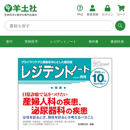
FAQ
新規登録
ログイン
カート
新刊
実験医学
レジデント
ノート
教科書
書籍特典