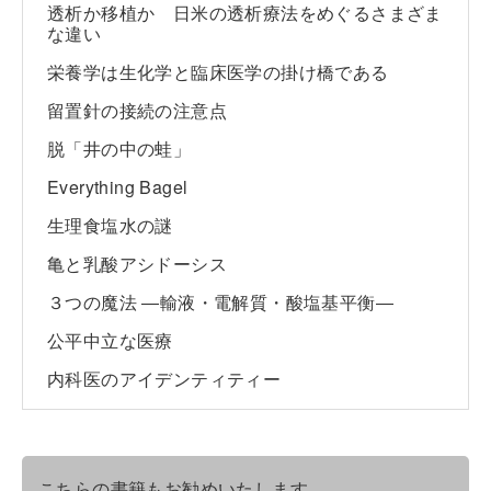
透析か移植か 日米の透析療法をめぐるさまざま
な違い
栄養学は生化学と臨床医学の掛け橋である
留置針の接続の注意点
脱「井の中の蛙」
Everything Bagel
生理食塩水の謎
亀と乳酸アシドーシス
３つの魔法 ―輸液・電解質・酸塩基平衡―
公平中立な医療
内科医のアイデンティティー
こちらの書籍もお勧めいたします