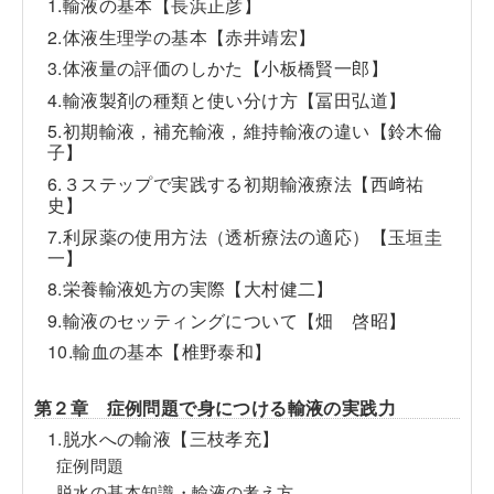
1.輸液の基本【長浜正彦】
2.体液生理学の基本【赤井靖宏】
3.体液量の評価のしかた【小板橋賢一郎】
4.輸液製剤の種類と使い分け方【冨田弘道】
5.初期輸液，補充輸液，維持輸液の違い【鈴木倫
子】
6.３ステップで実践する初期輸液療法【西﨑祐
史】
7.利尿薬の使用方法（透析療法の適応）【玉垣圭
一】
8.栄養輸液処方の実際【大村健二】
9.輸液のセッティングについて【畑 啓昭】
10.輸血の基本【椎野泰和】
第２章 症例問題で身につける輸液の実践力
1.脱水への輸液【三枝孝充】
症例問題
脱水の基本知識・輸液の考え方