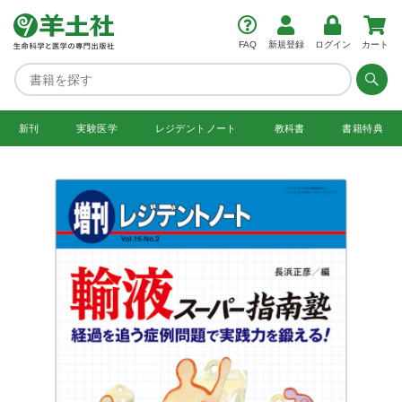
FAQ
新規登録
ログイン
カート
新刊
実験医学
レジデント
ノート
教科書
書籍特典