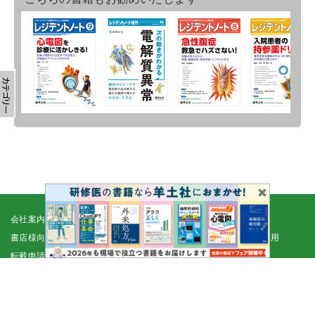
会社案内
採用情報
取扱書店一覧
電子書籍
書店様向け
広告掲載
正誤表・更新情報
コンテンツ利用
転載申請
プライバシーポリシー
羊土社会員規約
ウェブサイト利用規約
羊土社のSNS・メールマガジン
特定商取引法に基づく表示
FAQ
お問い合わせ
English