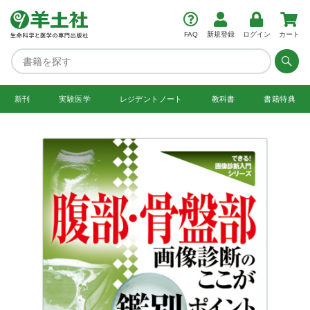
FAQ
新規登録
ログイン
カート
新刊
実験医学
レジデント
ノート
教科書
書籍特典