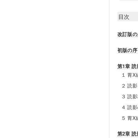
目次
改訂版の
初版の序
第1章 
１ 胃
２ 読
３ 読
４ 読
５ 胃
第2章 