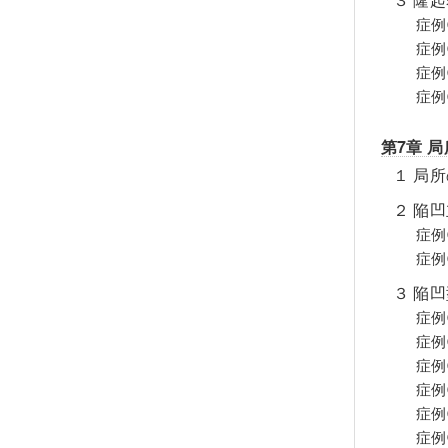
症例⑩
症例
症例⑫
症例⑬
第7章 
１ 局
２ 陥
症例
症例⑮
３ 陥
症例⑯
症例⑰
症例⑱
症例⑲
症例⑳
症例㉑