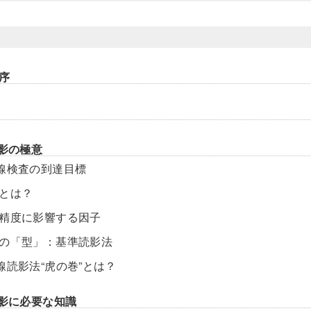
序
読影の極意
X線検査の到達目標
影とは？
影精度に影響する因子
影の「型」：基準読影法
X線読影法“虎の巻”とは？
読影に必要な知識