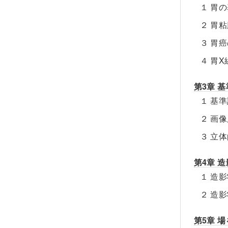
１ 胃
２ 胃
３ 胃
４ 胃
第3章 
１ 基
２ 画
３ 立
第4章 
１ 造
２ 造
第5章 