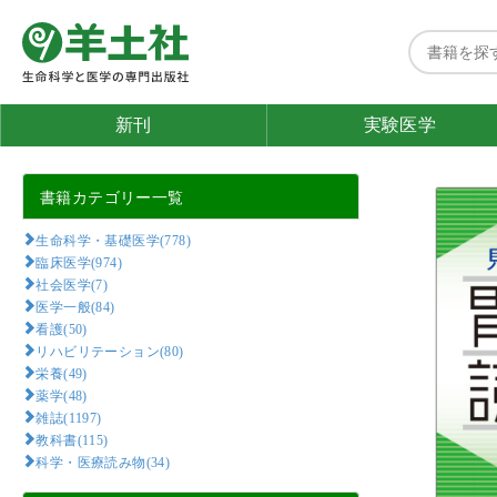
新刊
実験医学
書籍カテゴリー一覧
生命科学・基礎医学(778)
臨床医学(974)
社会医学(7)
医学一般(84)
看護(50)
リハビリテーション(80)
栄養(49)
薬学(48)
雑誌(1197)
教科書(115)
科学・医療読み物(34)