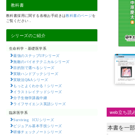
教科書
教科書採用に関する各種お手続きは
教科書のページ
を
ご覧ください．
シリーズのご紹介
生命科学・基礎医学系
最強のステップUPシリーズ
無敵のバイオテクニカルシリーズ
目的別で選べるシリーズ
実験ハンドブックシリーズ
実験法Q&Aシリーズ
もっとよくわかる！シリーズ
イラストレイテッドシリーズ
分子生物学講義中継
ライフサイエンス英語シリーズ
web立ち読
臨床医学系
Surviving ICUシリーズ
ビジュアル基本手技シリーズ
本書を一
研修チェックノートシリーズ