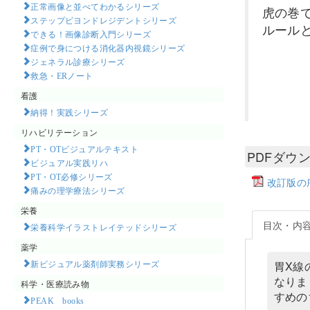
正常画像と並べてわかるシリーズ
虎の巻
ステップビヨンドレジデントシリーズ
ルール
できる！画像診断入門シリーズ
症例で身につける消化器内視鏡シリーズ
ジェネラル診療シリーズ
救急・ERノート
看護
納得！実践シリーズ
リハビリテーション
PT・OTビジュアルテキスト
PDFダウ
ビジュアル実践リハ
PT・OT必修シリーズ
改訂版の
痛みの理学療法シリーズ
栄養
目次・内
栄養科学イラストレイテッドシリーズ
薬学
新ビジュアル薬剤師実務シリーズ
胃X線
なりま
科学・医療読み物
すめの
PEAK books​