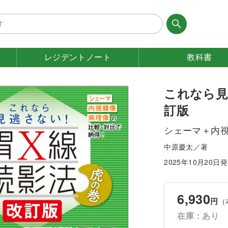
レジデント
ノート
教科書
これなら見
訂版
シェーマ＋内
中原慶太／著
2025年10月20日
6,930
円
（
在庫：あり