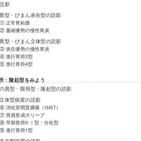
の読影
の異型・びまん表在型の読影
① 正常胃粘膜
 萎縮優勢の慢性胃炎
の異型・びまん立体型の読影
 炎症優勢の慢性胃炎
 進行胃癌3型
 進行胃癌4型
局所：隆起型をみよう
所の異型・限局型：隆起型の読影
起立体型病変の読影
 消化管間質腫瘍（GIST）
 胃過形成ポリープ
 早期胃癌0-Ⅰ型・分化型
 進行胃癌1型
起表在型病変の読影