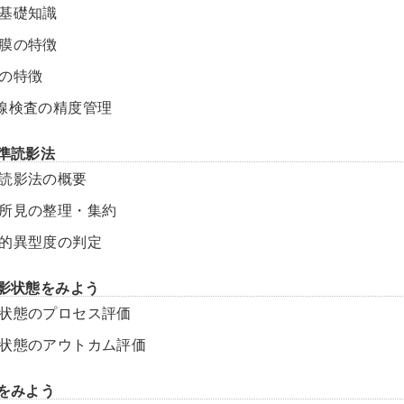
の基礎知識
粘膜の特徴
癌の特徴
X線検査の精度管理
基準読影法
準読影法の概要
像所見の整理・集約
体的異型度の判定
造影状態をみよう
影状態のプロセス評価
影状態のアウトカム評価
場をみよう