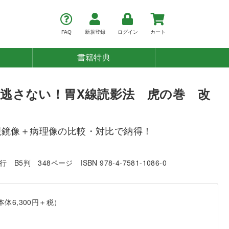
FAQ
新規登録
ログイン
カート
書籍特典
逃さない！胃X線読影法 虎の巻 改
視鏡像＋病理像の比較・対比で納得！
発行
B5判
348ページ
ISBN 978-4-7581-1086-0
本体6,300円＋税）