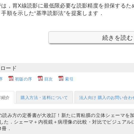
では，胃X線読影に最低限必要な読影精度を担保するた
と手順を示した“基準読影法”を提案します．
続きを読む
ンロード
序
初版の序
目次
索引
容紹介
購入方法・送料について
法人向け 購入のお問い合わ
の読み方の定番書が大改訂！新たに胃粘膜の立体シェーマを
した．シェーマ＋内視鏡＋病理像の比較・対比でビジュアル
1冊．