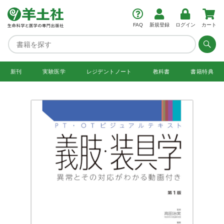
FAQ
新規登録
ログイン
カート
新刊
実験医学
レジデント
ノート
教科書
書籍特典