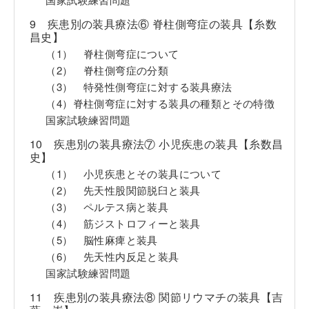
9 疾患別の装具療法⑥ 脊柱側弯症の装具【糸数
昌史】
（1） 脊柱側弯症について
（2） 脊柱側弯症の分類
（3） 特発性側弯症に対する装具療法
（4）脊柱側弯症に対する装具の種類とその特徴
国家試験練習問題
10 疾患別の装具療法⑦ 小児疾患の装具【糸数昌
史】
（1） 小児疾患とその装具について
（2） 先天性股関節脱臼と装具
（3） ペルテス病と装具
（4） 筋ジストロフィーと装具
（5） 脳性麻痺と装具
（6） 先天性内反足と装具
国家試験練習問題
11 疾患別の装具療法⑧ 関節リウマチの装具【吉