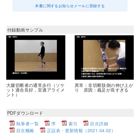
本書に関するお知らせメールに登録する
付録動画サンプル
大腿切断者の通常歩行（ソケ
異常：非切断肢側の伸び上が
ット適合良好，至適アライメ
り 原因：義足が長すぎる
ント）
PDFダウンロード
執筆者一覧
序
索引
目次詳細
目次概略
正誤表・更新情報（2021.04.02）