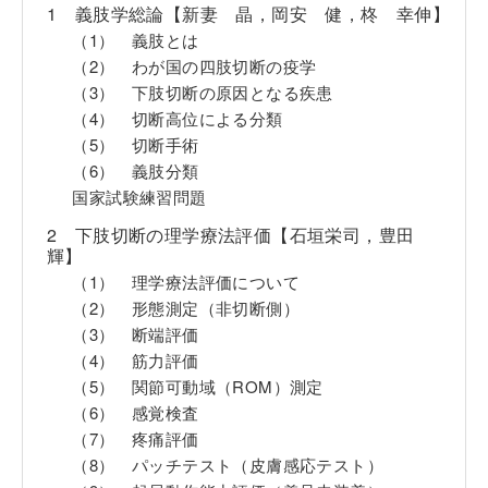
1 義肢学総論【新妻 晶，岡安 健，柊 幸伸】
（1） 義肢とは
（2） わが国の四肢切断の疫学
（3） 下肢切断の原因となる疾患
（4） 切断高位による分類
（5） 切断手術
（6） 義肢分類
国家試験練習問題
2 下肢切断の理学療法評価【石垣栄司，豊田
輝】
（1） 理学療法評価について
（2） 形態測定（非切断側）
（3） 断端評価
（4） 筋力評価
（5） 関節可動域（ROM）測定
（6） 感覚検査
（7） 疼痛評価
（8） パッチテスト（皮膚感応テスト）