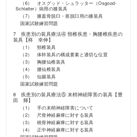
（6） オスグッド・シュラッター（Osgood-
Schlatter）病用の膝装具
（7） 膝蓋骨脱臼・亜脱臼用の膝装具
国家試験練習問題
7 疾患別の装具療法④ 頸椎疾患・胸腰椎疾患の
装具【柊 幸伸】
（1） 頸椎装具
（2） 体幹装具の構成要素と適切な位置
（3） 胸腰仙椎装具
（4） 腰仙椎装具
（5） 仙腸装具
国家試験練習問題
8 疾患別の装具療法⑤ 末梢神経障害の装具【豊
田 輝】
（1） 手の末梢神経障害について
（2） 尺骨神経麻痺に対する装具
（3） 橈骨神経麻痺に対する装具
（4） 正中神経麻痺に対する装具
国家試験練習問題