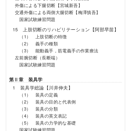
外傷による下腿切断【宮城新吾】
交通外傷による両側大腿切断【梅澤慎吾】
国家試験練習問題
15 上肢切断のリハビリテーション【阿部早苗】
（1） 上肢切断の特徴
（2） 義手の種類
（3） 能動義手，筋電義手の作業療法
左前腕切断（長断端）
国家試験練習問題
第Ⅱ章 装具学
1 装具学総論【川井伸夫】
（1） 装具の定義
（2） 装具の目的と代表例
（3） 装具の分類
（4） 装具の英文表記
（5） 装具の力学的な基礎
国家試験練習問題