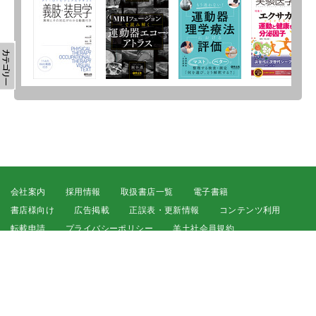
会社案内
採用情報
取扱書店一覧
電子書籍
書店様向け
広告掲載
正誤表・更新情報
コンテンツ利用
転載申請
プライバシーポリシー
羊土社会員規約
ウェブサイト利用規約
羊土社のSNS・メールマガジン
特定商取引法に基づく表示
FAQ
お問い合わせ
English
©2026 YODOSHA CO., LTD. All Rights Reserved