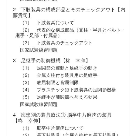
2 下肢装具の構成部品とそのチェックアウト【内
藤貴司】
（1） 下肢装具について
（2） 代表的な構成部品（支柱・半月とベルト・
継手・足部・付属品）
（3） 下肢装具のチェックアウト
国家試験練習問題
3 足継手の制御機構【柊 幸伸】
（1） 足関節の運動と足継手の動き
（2） 金属支柱付き装具用の足継手
（3） 底屈制限と背屈制限
（4） プラスチック短下肢装具の足関節機構
（5） 足継手が膝関節へ与える効果
国家試験練習問題
4 疾患別の装具療法① 脳卒中片麻痺の装具
【柊 幸伸】
（1） 脳卒中片麻痺について
（2） 長下肢装具（金属支柱付き長下肢装具）