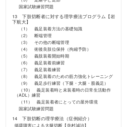
国家試験練習問題
13 下肢切断者に対する理学療法プログラム【岩
下航大】
（1） 義足装着方法の基礎知識
（2） 断端管理
（3） その他の断端管理
（4） 術後良肢位保持（拘縮予防）
（5） 義肢装着開始時期
（6） 義足装着前練習
（7） 義足装着練習
（8） 義足装着のための筋力強化トレーニング
（9） 義足歩行練習（下腿・大腿・股義足）
（10） 義足装着時と未装着時の日常生活動作
（ADL）練習
（11） 義足装着者にとっての屋外環境
国家試験練習問題
14 下肢切断の理学療法（症例紹介）
循環障害による大腿切断【寺村誠治】