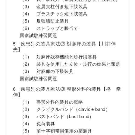
（3） 金属支柱付き短下肢装具
（4） プラスチック短下肢装具
（5） 反張膝防止装具
（6） ストラップと膝当て
国家試験練習問題
5 疾患別の装具療法② 対麻痺の装具【川井伸
夫】
（1） 対麻痺残存機能と歩行用装具
（2） 装具を使用した立位・歩行の効果と課題
（3） 対麻痺の下肢装具
国家試験練習問題
6 疾患別の装具療法③ 整形外科的装具【柊 幸
伸】
（1） 整形外科的装具の概略
（2） クラビクルバンド（clavicle band）
（3） バストバンド（bust band）
（4） 免荷装具
（5） 前十字靭帯損傷用の膝装具