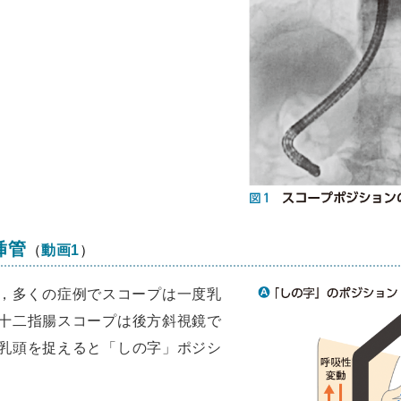
挿管
（
動画1
）
，多くの症例でスコープは一度乳
十二指腸スコープは後方斜視鏡で
乳頭を捉えると「しの字」ポジシ