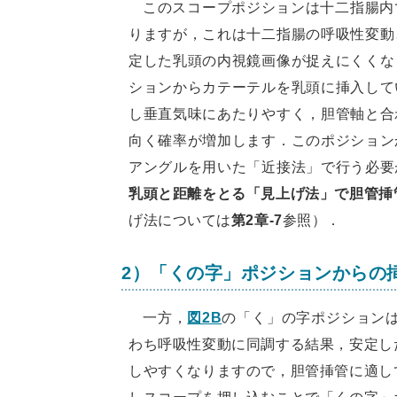
このスコープポジションは十二指腸内
りますが，これは十二指腸の呼吸性変動
定した乳頭の内視鏡画像が捉えにくくな
ションからカテーテルを乳頭に挿入して
し垂直気味にあたりやすく，胆管軸と合
向く確率が増加します．このポジション
アングルを用いた「近接法」で行う必要
乳頭と距離をとる「見上げ法」で胆管挿
げ法については
第2章-7
参照）．
2）「くの字」ポジションからの
一方，
図2B
の「く」の字ポジション
わち呼吸性変動に同調する結果，安定し
しやすくなりますので，胆管挿管に適し