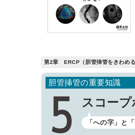
第2章 ERCP（胆管挿管をきわめ
胆管挿管の重要知識
スコープ
「への字」と「