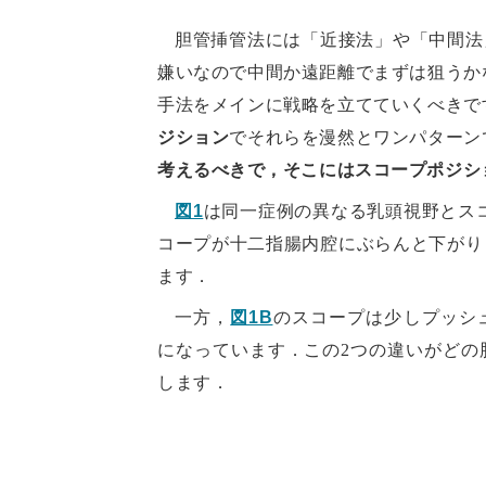
胆管挿管法には「近接法」や「中間法
嫌いなので中間か遠距離でまずは狙うか
手法をメインに戦略を立てていくべきで
ジション
でそれらを漫然とワンパターン
考えるべきで，そこにはスコープポジシ
図1
は同一症例の異なる乳頭視野とス
コープが十二指腸内腔にぶらんと下がり
ます．
一方，
図1B
のスコープは少しプッシ
になっています．この2つの違いがどの
します．