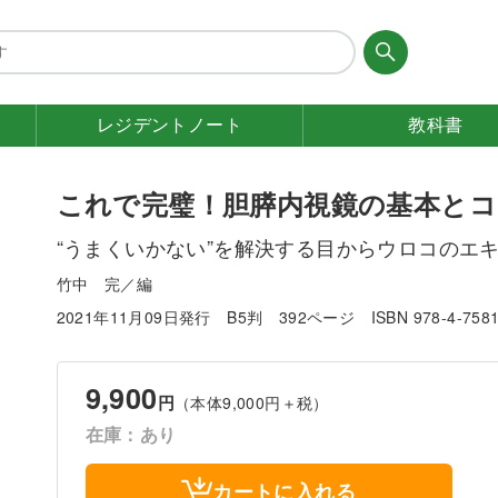
レジデント
ノート
教科書
これで完璧！胆膵内視鏡の基本とコ
“うまくいかない”を解決する目からウロコのエ
竹中 完／編
2021年11月09日発行
B5判
392ページ
ISBN 978-4-758
9,900
円
（本体9,000円＋税）
在庫：あり
カートに入れる