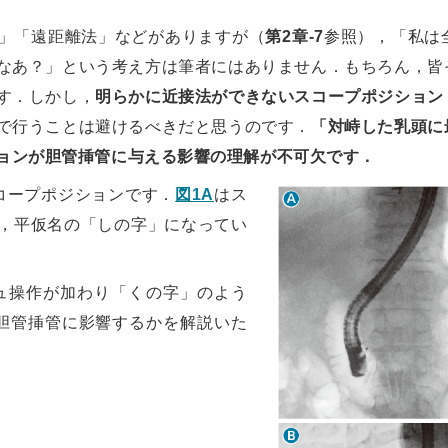
」「遠距離法」などがありますが（
第2章-7
参照），「私は
なあ？」という考え方は筆者にはありません．もちろん，皆
す．しかし，
明らかに近接法ができないスコープポジション
で行うことは避けるべきだと思うのです．
「対峙した乳頭に
ョンが胆管挿管に与える影響の理解が不可欠です．
コープポジションです．
図1A
はス
，平仮名の「しの字」になってい
ュ操作が加わり「くの字」のよう
胆管挿管に影響するかを解説いた