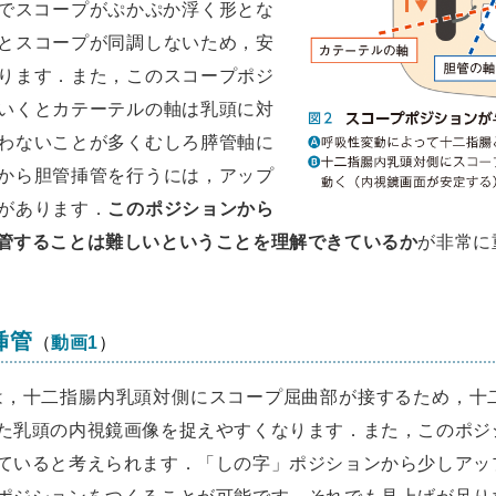
でスコープがぷかぷか浮く形とな
とスコープが同調しないため，安
ります．また，このスコープポジ
いくとカテーテルの軸は乳頭に対
わないことが多くむしろ膵管軸に
から胆管挿管を行うには，アップ
があります．
このポジションから
管することは難しいということを理解できているか
が非常に
挿管
（
動画1
）
は，十二指腸内乳頭対側にスコープ屈曲部が接するため，十
た乳頭の内視鏡画像を捉えやすくなります．また，このポジ
ていると考えられます．「しの字」ポジションから少しアッ