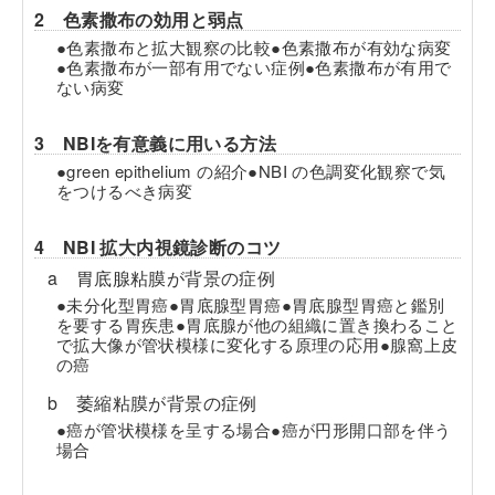
2 色素撒布の効用と弱点
●色素撒布と拡大観察の比較●色素撒布が有効な病変
●色素撒布が一部有用でない症例●色素撒布が有用で
ない病変
3 NBIを有意義に用いる方法
●green epithelium の紹介●NBI の色調変化観察で気
をつけるべき病変
4 NBI 拡大内視鏡診断のコツ
a 胃底腺粘膜が背景の症例
●未分化型胃癌●胃底腺型胃癌●胃底腺型胃癌と鑑別
を要する胃疾患●胃底腺が他の組織に置き換わること
で拡大像が管状模様に変化する原理の応用●腺窩上皮
の癌
b 萎縮粘膜が背景の症例
●癌が管状模様を呈する場合●癌が円形開口部を伴う
場合