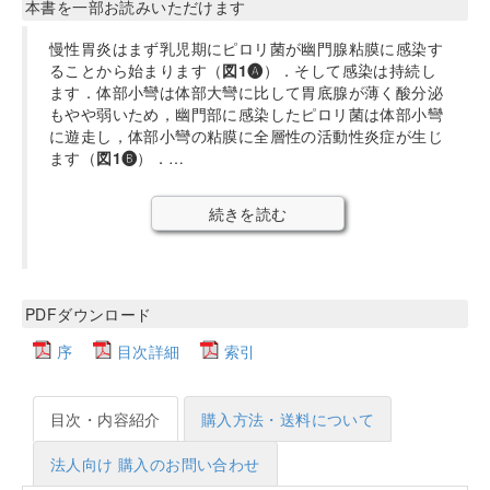
本書を一部お読みいただけます
慢性胃炎はまず乳児期にピロリ菌が幽門腺粘膜に感染す
ることから始まります（
図1🅐
）．そして感染は持続し
ます．体部小彎は体部大彎に比して胃底腺が薄く酸分泌
もやや弱いため，幽門部に感染したピロリ菌は体部小彎
に遊走し，体部小彎の粘膜に全層性の活動性炎症が生じ
ます（
図1🅑
）．…
続きを読む
PDFダウンロード
序
目次詳細
索引
目次・内容紹介
購入方法・送料について
法人向け 購入のお問い合わせ