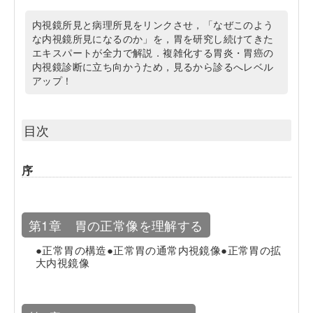
内視鏡所見と病理所見をリンクさせ，「なぜこのよう
な内視鏡所見になるのか」を，胃を研究し続けてきた
エキスパートが全力で解説．複雑化する胃炎・胃癌の
内視鏡診断に立ち向かうため，見るから診るへレベル
アップ！
目次
序
第1章 胃の正常像を理解する
●正常胃の構造●正常胃の通常内視鏡像●正常胃の拡
大内視鏡像