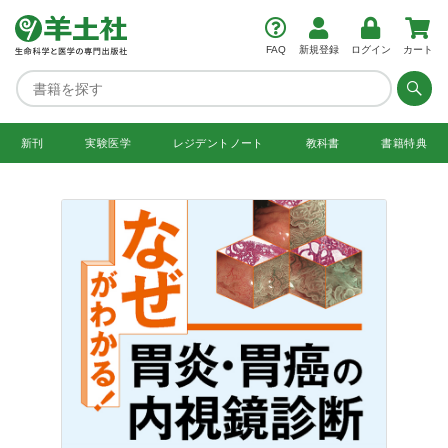
FAQ
新規登録
ログイン
カート
新刊
実験医学
レジデント
ノート
教科書
書籍特典