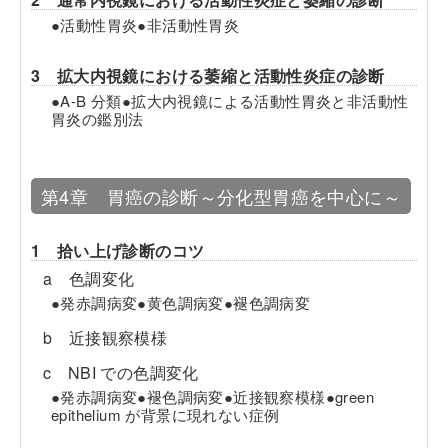
●活動性胃炎●非活動性胃炎
3 拡大内視鏡における萎縮と活動性炎症の診断
●A-B 分類●拡大内視鏡による活動性胃炎と非活動性
胃炎の鑑別法
第4章 胃癌の診断～分化型胃癌を中心に～
1 拾い上げ診断のコツ
a 色調変化
●発赤調病変●黄色調病変●褪色調病変
b 近接観察模様
c NBI での色調変化
●発赤調病変●褪色調病変●近接観察模様●green
epithelium が背景に現れない症例