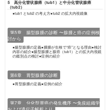
5 高分化管状腺癌（tub1）と中分化管状腺癌
（tub2）
●tub1 とtub2 の考え方●tub2 の拡大内視鏡像
第5章 腸型腺腫の診断 〜腺腫と癌の症例検
討から
●腸型腺腫の定義●腫腫が生検で“癌”となる理由●検討
内容の紹介●腸型腺腫と腺癌（tub1）との拡大内視鏡
の鑑別点の検討●症例の紹介
第6章 胃型腺腫の診断
●胃型腺腫の定義●症例の紹介
第7章 分化型胃癌の発生機序 〜免疫組織学
および遺伝子解析より