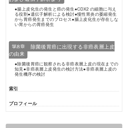
●腸上皮化生の発生と癌の発生●CDX2 の細胞に与え
る役割●遺伝子解析による検討●慢性胃炎の萎縮発生
から胃癌発生までのプロセス●腸上皮化生が存在しな
い胃からの胃癌発生
第8章 除菌後胃癌に出現する非癌表層上皮
の由来
●除菌後胃癌に観察される非癌表層上皮の現在までの
知見●非癌表層上皮発生の検討方法●非癌表層上皮の
発生機序の検討
索引
プロフィール