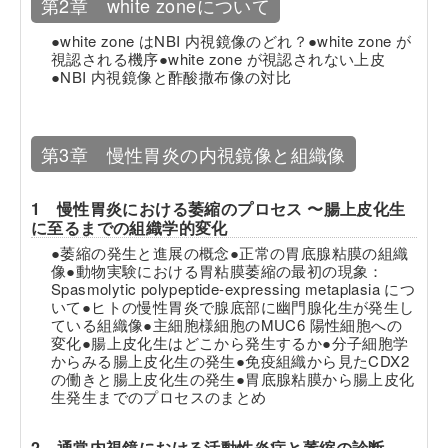
第2章 white zoneについて
●white zone はNBI 内視鏡像のどれ？●white zone が
視認される機序●white zone が視認されない上皮
●NBI 内視鏡像と酢酸撒布像の対比
第3章 慢性胃炎の内視鏡像と組織像
1 慢性胃炎における萎縮のプロセス 〜腸上皮化生
に至るまでの組織学的変化
●萎縮の発生と進展の概念●正常の胃底腺粘膜の組織
像●動物実験における胃粘膜萎縮の最初の現象：
Spasmolytic polypeptide-expressing metaplasia につ
いて●ヒトの慢性胃炎で腺底部に幽門腺化生が発生し
ている組織像●主細胞様細胞のMUC6 陽性細胞への
変化●腸上皮化生はどこから発生するか●分子細胞学
からみる腸上皮化生の発生●免疫組織から見たCDX2
の働きと腸上皮化生の発生●胃底腺粘膜から腸上皮化
生発生までのプロセスのまとめ
2 通常内視鏡における活動性炎症と萎縮の診断