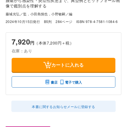
腫瘍から感染性・炎症性疾患まで、典型例とピットフォール画
像で鑑別点を理解する
藤城光弘／監，小田島慎也，小野敏嗣／編
2024年10月15日発行
B5判
284ページ
ISBN 978-4-7581-1084-6
7,920
円
（本体7,200円＋税）
在庫：あり
カートに入れる
書店
電子で購入
本書に関するお知らせメールに登録する