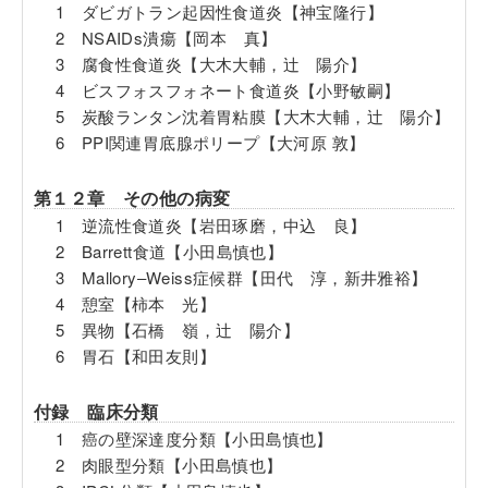
1 ダビガトラン起因性食道炎【神宝隆行】
2 NSAIDs潰瘍【岡本 真】
3 腐食性食道炎【大木大輔，辻 陽介】
4 ビスフォスフォネート食道炎【小野敏嗣】
5 炭酸ランタン沈着胃粘膜【大木大輔，辻 陽介】
6 PPI関連胃底腺ポリープ【大河原 敦】
第１２章 その他の病変
1 逆流性食道炎【岩田琢磨，中込 良】
2 Barrett食道【小田島慎也】
3 Mallory‒Weiss症候群【田代 淳，新井雅裕】
4 憩室【柿本 光】
5 異物【石橋 嶺，辻 陽介】
6 胃石【和田友則】
付録 臨床分類
1 癌の壁深達度分類【小田島慎也】
2 肉眼型分類【小田島慎也】