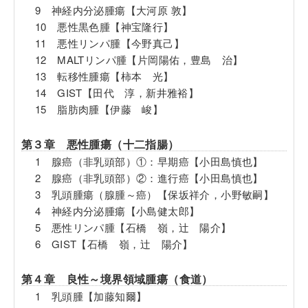
9 神経内分泌腫瘍【大河原 敦】
10 悪性黒色腫【神宝隆行】
11 悪性リンパ腫【今野真己】
12 MALTリンパ腫【片岡陽佑，豊島 治】
13 転移性腫瘍【柿本 光】
14 GIST【田代 淳，新井雅裕】
15 脂肪肉腫【伊藤 峻】
第３章 悪性腫瘍（十二指腸）
1 腺癌（非乳頭部）①：早期癌【小田島慎也】
2 腺癌（非乳頭部）②：進行癌【小田島慎也】
3 乳頭腫瘍（腺腫～癌）【保坂祥介，小野敏嗣】
4 神経内分泌腫瘍【小島健太郎】
5 悪性リンパ腫【石橋 嶺，辻 陽介】
6 GIST【石橋 嶺，辻 陽介】
第４章 良性～境界領域腫瘍（食道）
1 乳頭腫【加藤知爾】