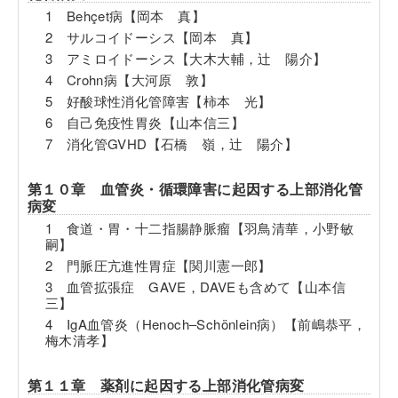
1 Behçet病【岡本 真】
2 サルコイドーシス【岡本 真】
3 アミロイドーシス【大木大輔，辻 陽介】
4 Crohn病【大河原 敦】
5 好酸球性消化管障害【柿本 光】
6 自己免疫性胃炎【山本信三】
7 消化管GVHD【石橋 嶺，辻 陽介】
第１０章 血管炎・循環障害に起因する上部消化管
病変
1 食道・胃・十二指腸静脈瘤【羽鳥清華，小野敏
嗣】
2 門脈圧亢進性胃症【関川憲一郎】
3 血管拡張症 GAVE，DAVEも含めて【山本信
三】
4 IgA血管炎（Henoch‒Schönlein病）【前嶋恭平，
梅木清孝】
第１１章 薬剤に起因する上部消化管病変