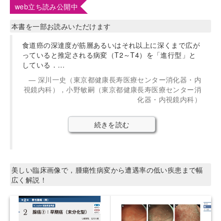
web立ち読み公開中
本書を一部お読みいただけます
食道癌の深達度が筋層あるいはそれ以上に深くまで広が
っていると推定される病変（T2～T4）を「進行型」と
している．…
深川一史（東京都健康長寿医療センター消化器・内
視鏡内科），小野敏嗣（東京都健康長寿医療センター消
化器・内視鏡内科）
続きを読む
美しい臨床画像で，腫瘍性病変から遭遇率の低い疾患まで幅
広く解説！