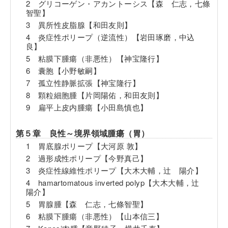
2 グリコーゲン・アカントーシス【森 仁志，七條
智聖】
3 異所性皮脂腺【和田友則】
4 炎症性ポリープ（逆流性）【岩田琢磨，中込
良】
5 粘膜下腫瘍（非悪性）【神宝隆行】
6 囊胞【小野敏嗣】
7 孤立性静脈拡張【神宝隆行】
8 顆粒細胞腫【片岡陽佑，和田友則】
9 扁平上皮内腫瘍【小田島慎也】
第５章 良性～境界領域腫瘍（胃）
1 胃底腺ポリープ【大河原 敦】
2 過形成性ポリープ【今野真己】
3 炎症性線維性ポリープ【大木大輔，辻 陽介】
4 hamartomatous inverted polyp【大木大輔，辻
陽介】
5 胃腺腫【森 仁志，七條智聖】
6 粘膜下腫瘍（非悪性）【山本信三】