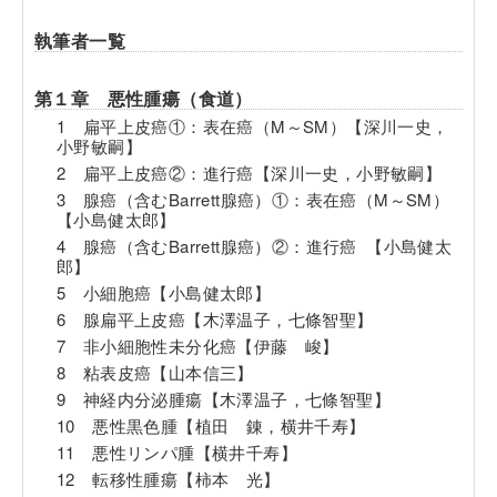
執筆者一覧
第１章 悪性腫瘍（食道）
1 扁平上皮癌①：表在癌（M～SM）【深川一史，
小野敏嗣】
2 扁平上皮癌②：進行癌【深川一史，小野敏嗣】
3 腺癌（含むBarrett腺癌）①：表在癌（M～SM）
【小島健太郎】
4 腺癌（含むBarrett腺癌）②：進行癌 【小島健太
郎】
5 小細胞癌【小島健太郎】
6 腺扁平上皮癌【木澤温子，七條智聖】
7 非小細胞性未分化癌【伊藤 峻】
8 粘表皮癌【山本信三】
9 神経内分泌腫瘍【木澤温子，七條智聖】
10 悪性黒色腫【植田 錬，横井千寿】
11 悪性リンパ腫【横井千寿】
12 転移性腫瘍【柿本 光】