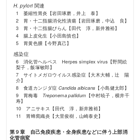
H. pylori
関連
1 萎縮性胃炎【岩田琢磨，井上 泰】
2 胃・十二指腸消化性潰瘍【岩田琢磨，中込 良】
3 胃・十二指腸びらん【田代 淳，新井雅裕】
4 腸上皮化生【小田島慎也】
5 胃黄色腫【今野真己】
感染症
6 消化管ヘルペス Herpes simplex virus【野間絵
梨子，飯塚敏郎】
7 サイトメガロウイルス感染症【大木大輔，辻 陽
介】
8 食道カンジダ症
Candida albicans
【小島健太郎】
9 胃梅毒
Treponema pallidum
【中村暁子，横井千
寿】
10 アニサキス【田代 淳，新井雅裕】
11 胃蜂窩織炎【大里俊樹，山崎泰史】
第９章 自己免疫疾患・全身疾患などに伴う上部消
化管病変