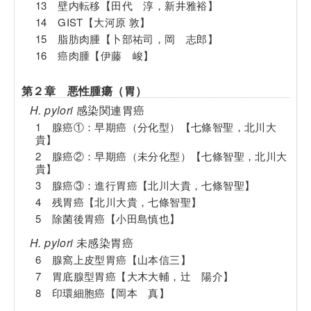
13 壁内転移【田代 淳，新井雅裕】
14 GIST【大河原 敦】
15 脂肪肉腫【卜部祐司，岡 志郎】
16 癌肉腫【伊藤 峻】
第２章 悪性腫瘍（胃）
H. pylori
感染関連胃癌
1 腺癌①：早期癌（分化型）【七條智聖，北川大
貴】
2 腺癌②：早期癌（未分化型）【七條智聖，北川大
貴】
3 腺癌③：進行胃癌【北川大貴，七條智聖】
4 残胃癌【北川大貴，七條智聖】
5 除菌後胃癌【小田島慎也】
H. pylori
未感染胃癌
6 腺窩上皮型胃癌【山本信三】
7 胃底腺型胃癌【大木大輔，辻 陽介】
8 印環細胞癌【岡本 真】