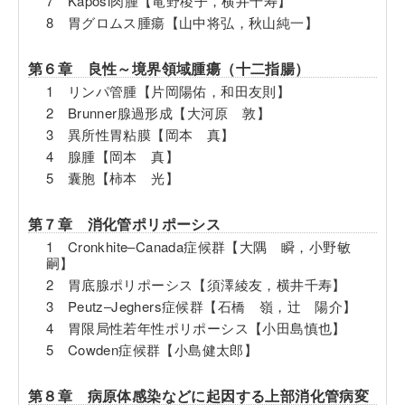
7 Kaposi肉腫【竜野稜子，横井千寿】
8 胃グロムス腫瘍【山中将弘，秋山純一】
第６章 良性～境界領域腫瘍（十二指腸）
1 リンパ管腫【片岡陽佑，和田友則】
2 Brunner腺過形成【大河原 敦】
3 異所性胃粘膜【岡本 真】
4 腺腫【岡本 真】
5 囊胞【柿本 光】
第７章 消化管ポリポーシス
1 Cronkhite‒Canada症候群【大隅 瞬，小野敏
嗣】
2 胃底腺ポリポーシス【須澤綾友，横井千寿】
3 Peutz‒Jeghers症候群【石橋 嶺，辻 陽介】
4 胃限局性若年性ポリポーシス【小田島慎也】
5 Cowden症候群【小島健太郎】
第８章 病原体感染などに起因する上部消化管病変