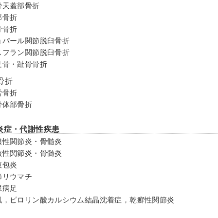
脛骨天蓋部骨折
部骨折
骨骨折
ショパール関節脱臼骨折
リスフラン関節脱臼骨折
中足骨・趾骨骨折
骨折
労骨折
距骨体部骨折
炎症・代謝性疾患
化膿性関節炎・骨髄炎
結核性関節炎・骨髄炎
液包炎
関節リウマチ
尿病足
痛風，ピロリン酸カルシウム結晶沈着症，乾癬性関節炎