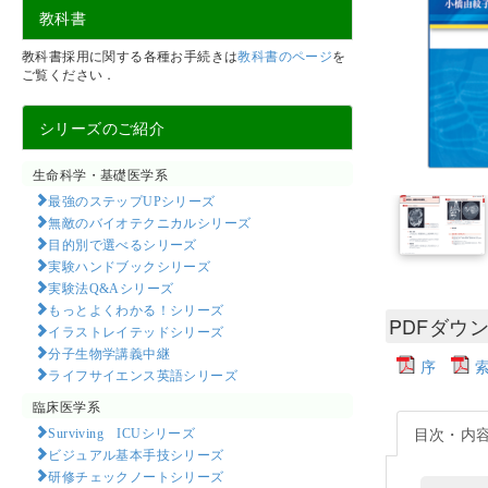
教科書
教科書採用に関する各種お手続きは
教科書のページ
を
ご覧ください．
シリーズのご紹介
生命科学・基礎医学系
最強のステップUPシリーズ
無敵のバイオテクニカルシリーズ
目的別で選べるシリーズ
実験ハンドブックシリーズ
実験法Q&Aシリーズ
もっとよくわかる！シリーズ
PDFダウ
イラストレイテッドシリーズ
分子生物学講義中継
序
ライフサイエンス英語シリーズ
臨床医学系
目次・内
Surviving ICUシリーズ
ビジュアル基本手技シリーズ
研修チェックノートシリーズ