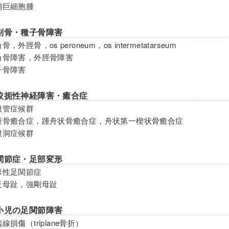
腱鞘巨細胞腫
副骨・種子骨障害
骨，外脛骨，os peroneum，os intermetatarseum
三角骨障害，外脛骨障害
種子骨障害
絞扼性神経障害・癒合症
足根管症候群
距踵骨癒合症，踵舟状骨癒合症，舟状第一楔状骨癒合症
足根洞症候群
関節症・足部変形
変形性足関節症
外反母趾，強剛母趾
小児の足関節障害
端線損傷（triplane骨折）