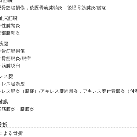
後脛骨筋腱損傷，後脛骨筋腱鞘炎，後脛骨筋腱炎/腱症
母趾屈筋腱
狭窄性腱鞘炎
交差部腱鞘炎
筋腱
短腓骨筋腱損傷
長腓骨筋腱炎/腱症
腓骨筋腱脱臼
キレス腱
アキレス腱断裂
アキレス腱炎（腱症）/アキレス腱周囲炎，アキレス腱付着部炎（付
腱膜
足底筋膜炎・腱膜炎
骨折
傷による骨折