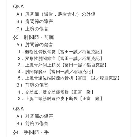
Q&A
Ａ）肩関節（鎖骨，胸骨含む）の外傷
Ｂ）肩関節の障害
Ｃ）上腕の傷害
§3 肘関節・前腕
Ａ）肘関節の傷害
1．離断性骨軟骨炎【富田一誠／稲垣克記】
2．変形性肘関節症【富田一誠／稲垣克記】
3．上腕骨外側上顆炎【富田一誠／稲垣克記】
4．肘関節脱臼【富田一誠／稲垣克記】
5．上腕骨遠位端関節内骨折【富田一誠／稲垣克記】
Ｂ）前腕の傷害
1．交差点／腱交差症候群【正富 隆】
2．上腕二頭筋腱遠位皮下断裂【正富 隆】
Q&A
Ａ）肘関節の傷害
Ｂ）前腕の傷害
§4 手関節・手