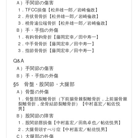
Ａ）手関節の傷害
1．TFCC損傷【松井雄一郎／岩崎倫政】
2．舟状骨骨折【松井雄一郎／岩崎倫政】
3．橈骨遠位端骨折【松井雄一郎／岩崎倫政】
Ｂ）手・手指の外傷
1．有鉤骨鉤骨折【藤岡宏幸／田中寿一】
2．中手骨骨折【藤岡宏幸／田中寿一】
3．指節骨骨折【藤岡宏幸／田中寿一】
Q&A
Ａ）手関節の傷害
Ｂ）手・手指の外傷
§5 骨盤・股関節・大腿部
Ａ）骨盤の外傷
1．骨盤部裂離骨折（下前腸骨棘裂離骨折，上前腸骨棘
裂離骨折，坐骨結節裂離骨折）【中村嘉宏／帖佐悦
男】
Ｂ）股関節の障害
1．股関節唇損傷【中村嘉宏／田島卓也／帖佐悦男】
2．大腿骨頭すべり症【中村嘉宏／帖佐悦男】
Ｃ）大腿部の外傷