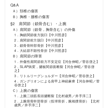
Q&A
Ａ）頚椎の傷害
Ｂ）胸椎・腰椎の傷害
§2 肩関節（鎖骨含む）・上腕
Ａ）肩関節（鎖骨，胸骨含む）の外傷
1．胸鎖関節後方脱臼【中川照彦】
2．肩関節前方脱臼【中川照彦】
3．鎖骨骨幹部骨折【中川照彦】
4．大結節不顕性骨折【中川照彦】
Ｂ）肩関節の障害
1．外傷性肩関節前方不安定症【河合伸昭／菅谷啓之】
2．SLAP病変，腱板関節面断裂【河合伸昭／菅谷啓
之】
3．リトルリーグショルダー【河合伸昭／菅谷啓之】
4．ガングリオンによる肩甲上神経麻痺【河合伸昭／菅
谷啓之】
Ｃ）上腕の傷害
1．上腕二頭筋長頭腱断裂【北村歳男／井手淳二】
2．上腕骨骨幹部骨折（投球骨折，腕相撲骨折）【北村
歳男／井手淳二】