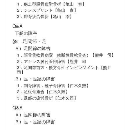
1．疾走型脛骨疲労骨折【亀山 泰】
2．シンスプリント【亀山 泰】
3．腓骨疲労骨折【亀山 泰】
Q&A
下腿の障害
§8 足関節・足
Ａ）足関節の障害
1．距骨骨軟骨病変（離断性骨軟骨炎）【熊井 司】
2．アキレス腱付着部障害【熊井 司
3．足関節前方・後方骨性インピンジメント【熊井
司】
Ｂ）足・足趾の障害
1．副骨障害，種子骨障害【仁木久照】
2．足根骨癒合【仁木久照】
3．足部の疲労骨折【仁木久照】
Q&A
Ａ）足関節の障害
Ｂ）足・足趾の障害