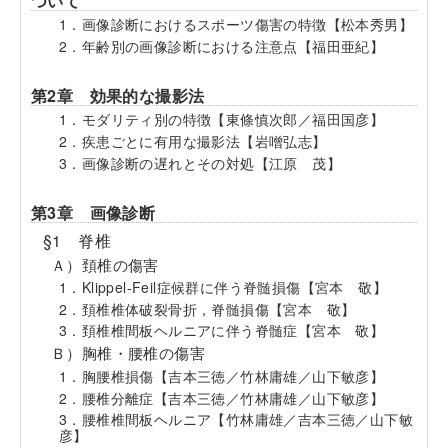
ついて
1．画像診断におけるスポーツ傷害の特徴【松本秀男】
2．年齢別の画像診断における注意点【福田亜紀】
第2章 効果的な撮影法
1．モダリティ別の特徴【東條慎次郎／福田国彦】
2．疾患ごとに有用な撮影法【岩噌弘志】
3．画像診断の遅れとその対処【江原 茂】
第3章 画像診断
§1 脊椎
Ａ）頚椎の傷害
1．Klippel-Feil症候群に伴う脊髄損傷【宮本 敬】
2．頚椎椎体破裂骨折，脊髄損傷【宮本 敬】
3．頚椎椎間板ヘルニアに伴う脊髄症【宮本 敬】
Ｂ）胸椎・腰椎の傷害
1．胸腰椎損傷【吉本三徳／竹林庸雄／山下敏彦】
2．腰椎分離症【吉本三徳／竹林庸雄／山下敏彦】
3．腰椎椎間板ヘルニア【竹林庸雄／吉本三徳／山下敏
彦】