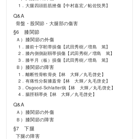
1．大腿四頭筋筋挫傷【中村嘉宏／帖佐悦男】
Q&A
骨盤・股関節・大腿部の傷害
§6 膝関節
Ａ）膝関節の外傷
1．膝前十字靭帯損傷【武田秀樹／増島 篤】
2．膝内側側副靱帯損傷【武田秀樹／増島 篤】
3．膝半月（板）損傷【武田秀樹／増島 篤】
Ｂ）膝関節の障害
1．離断性骨軟骨炎【林 大輝／丸毛啓史】
2．有痛性分裂膝蓋骨【林 大輝／丸毛啓史】
3．Osgood-Schlatter病【林 大輝／丸毛啓史】
4．腸脛靱帯炎【林 大輝／丸毛啓史】
Q&A
Ａ）膝関節の外傷
Ｂ）膝関節の障害
§7 下腿
下腿の障害