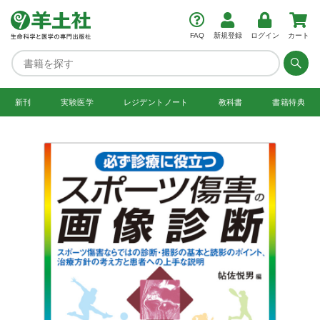
FAQ
新規登録
ログイン
カート
新刊
実験医学
レジデント
ノート
教科書
書籍特典