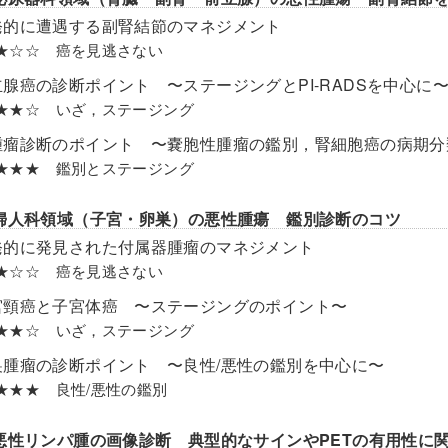
発的に遭遇する副腎結節のマネジメント
el ★☆☆ 癌を見逃さない
立腺癌の診断ポイント 〜ステージングとPI-RADSを中心に
el ★★☆ いざ，ステージング
腫瘤診断のポイント 〜嚢胞性腫瘤の鑑別，腎細胞癌の病期分
el ★★★ 鑑別とステージング
婦人科領域（子宮・卵巣）の悪性腫瘍 鑑別診断のコツ
発的に発見された付属器腫瘤のマネジメント
el ★☆☆ 癌を見逃さない
宮頸癌と子宮体癌 〜ステージングのポイント〜
el ★★☆ いざ，ステージング
巣腫瘤の診断ポイント 〜良性/悪性の鑑別を中心に〜
el ★★★ 良性/悪性の鑑別
悪性リンパ腫の画像診断 典型的なサインやPETの有用性に