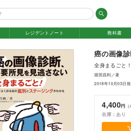
レジデント
ノート
教科書
癌の画像診
全身まるごと
堀田昌利／著
2018年10月03日
4,400
円
（
在庫：あり