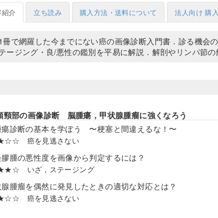
容紹介
立ち読み
購入方法・送料について
法人向け 購
1冊で網羅した今までにない癌の画像診断入門書．診る機会
テージング・良/悪性の鑑別を平易に解説．解剖やリンパ節の
頭頸部の画像診断 脳腫瘍，甲状腺腫瘤に強くなろう
腫瘍診断の基本を学ぼう 〜梗塞と間違えるな！〜
el ★☆☆ 癌を見逃さない
経膠腫の悪性度を画像から判定するには？
el ★★☆ いざ，ステージング
状腺腫瘤を偶然に発見したときの適切な対応とは？
el ★☆☆ 癌を見逃さない