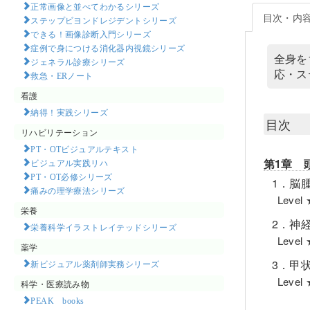
正常画像と並べてわかるシリーズ
目次・内
ステップビヨンドレジデントシリーズ
できる！画像診断入門シリーズ
症例で身につける消化器内視鏡シリーズ
全身を
ジェネラル診療シリーズ
応・ス
救急・ERノート
看護
納得！実践シリーズ
目次
リハビリテーション
PT・OTビジュアルテキスト
第1章 
ビジュアル実践リハ
PT・OT必修シリーズ
1．脳
痛みの理学療法シリーズ
Lev
栄養
2．神
栄養科学イラストレイテッドシリーズ
Lev
薬学
3．甲
新ビジュアル薬剤師実務シリーズ
Lev
科学・医療読み物
PEAK books​