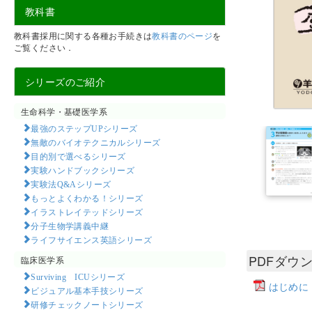
教科書
教科書採用に関する各種お手続きは
教科書のページ
を
ご覧ください．
シリーズのご紹介
生命科学・基礎医学系
最強のステップUPシリーズ
無敵のバイオテクニカルシリーズ
目的別で選べるシリーズ
実験ハンドブックシリーズ
実験法Q&Aシリーズ
もっとよくわかる！シリーズ
イラストレイテッドシリーズ
分子生物学講義中継
ライフサイエンス英語シリーズ
PDFダウ
臨床医学系
Surviving ICUシリーズ
はじめに
ビジュアル基本手技シリーズ
研修チェックノートシリーズ