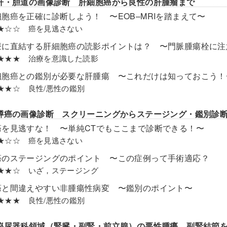
肝・胆道の画像診断 肝細胞癌から良性の肝腫瘤まで
細胞癌を正確に診断しよう！ 〜EOB–MRIを踏まえて〜
el ★☆☆ 癌を見逃さない
療に直結する肝細胞癌の読影ポイントは？ 〜門脈腫瘍栓に注
el ★★★ 治療を意識した読影
細胞癌との鑑別が必要な肝腫瘍 〜これだけは知っておこう！
el ★★☆ 良性/悪性の鑑別
膵癌の画像診断 スクリーニングからステージング・鑑別診
癌を見逃すな！ 〜単純CTでもここまで診断できる！〜
el ★☆☆ 癌を見逃さない
癌のステージングのポイント 〜この症例って手術適応？
el ★★☆ いざ，ステージング
癌と間違えやすい非腫瘍性病変 〜鑑別のポイント〜
el ★★★ 良性/悪性の鑑別
泌尿器科領域（腎臓・副腎・前立腺）の悪性腫瘍 副腎結節