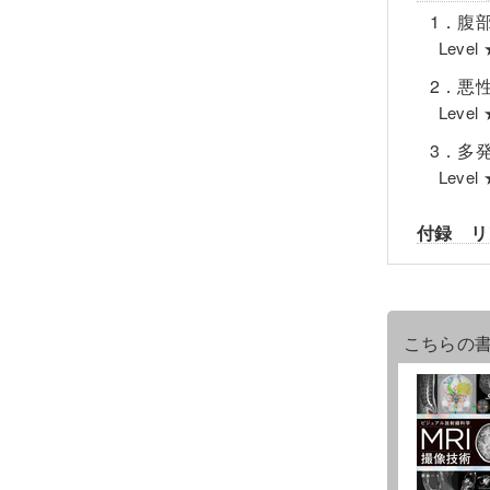
1．腹
Lev
2．悪
Lev
3．多
Lev
付録 リ
こちらの