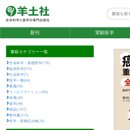
新刊
実験医学
書籍カテゴリー一覧
生命科学・基礎医学(778)
臨床医学(974)
社会医学(7)
医学一般(84)
看護(50)
リハビリテーション(80)
栄養(49)
薬学(48)
雑誌(1197)
教科書(115)
科学・医療読み物(34)