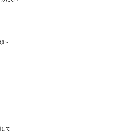
〜
類〜
関して