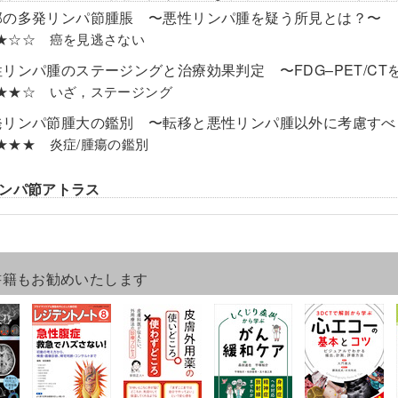
部の多発リンパ節腫脹 〜悪性リンパ腫を疑う所見とは？〜
el ★☆☆ 癌を見逃さない
性リンパ腫のステージングと治療効果判定 〜FDG–PET/CT
el ★★☆ いざ，ステージング
発リンパ節腫大の鑑別 〜転移と悪性リンパ腫以外に考慮すべ
el ★★★ 炎症/腫瘍の鑑別
ンパ節アトラス
書籍もお勧めいたします