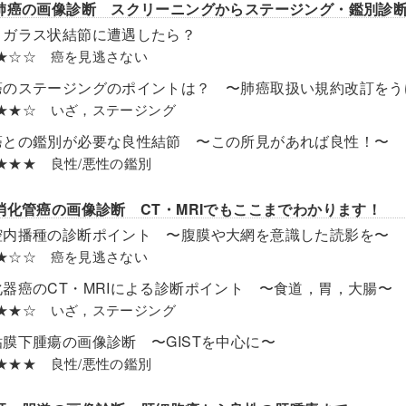
肺癌の画像診断 スクリーニングからステージング・鑑別診
りガラス状結節に遭遇したら？
el ★☆☆ 癌を見逃さない
癌のステージングのポイントは？ 〜肺癌取扱い規約改訂をう
el ★★☆ いざ，ステージング
癌との鑑別が必要な良性結節 〜この所見があれば良性！〜
el ★★★ 良性/悪性の鑑別
消化管癌の画像診断 CT・MRIでもここまでわかります！
腔内播種の診断ポイント 〜腹膜や大網を意識した読影を〜
el ★☆☆ 癌を見逃さない
化器癌のCT・MRIによる診断ポイント 〜食道，胃，大腸〜
el ★★☆ いざ，ステージング
粘膜下腫瘍の画像診断 〜GISTを中心に〜
el ★★★ 良性/悪性の鑑別